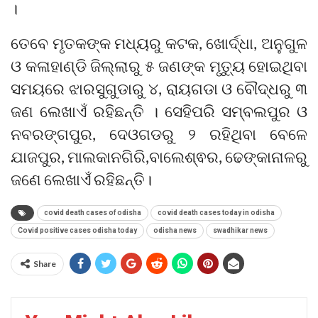
।
ତେବେ ମୃତକଙ୍କ ମଧ୍ୟରୁ କଟକ, ଖୋର୍ଦ୍ଧା, ଅନୁଗୁଳ
ଓ କଳାହାଣ୍ଡି ଜିଲ୍ଲାରୁ ୫ ଜଣଙ୍କ ମୃତ୍ୟୁ ହୋଇଥିବା
ସମୟରେ ଝାରସୁଗୁଡାରୁ ୪, ରାୟଗଡା ଓ ବୌଦ୍ଧରୁ ୩
ଜଣ ଲେଖାଏଁ ରହିଛନ୍ତି । ସେହିପରି ସମ୍ବଲପୁର ଓ
ନବରଙ୍ଗପୁର, ଦେଓଗଡରୁ ୨ ରହିଥିବା ବେଳେ
ଯାଜପୁର, ମାଲକାନଗିରି,ବାଲେଶ୍ଵର, ଢେଙ୍କାନାଳରୁ
ଜଣେ ଲେଖାଏଁ ରହିଛନ୍ତି।
covid death cases of odisha
covid death cases today in odisha
Covid positive cases odisha today
odisha news
swadhikar news
Share