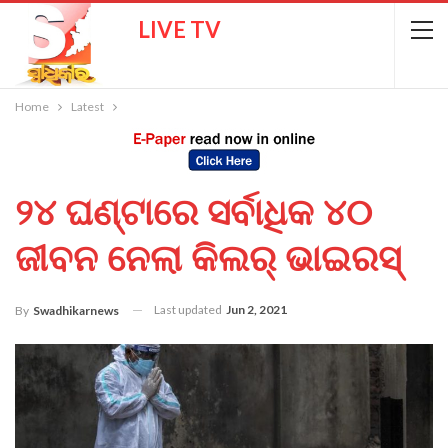
LIVE TV
Home
Latest
୨୪ ଘଣ୍ଟାରେ ସର୍ବାଧିକ ୪୦
ଜୀବନ ନେଲା କିଲର୍ ଭାଇରସ୍
Last updated
Jun 2, 2021
By
Swadhikarnews