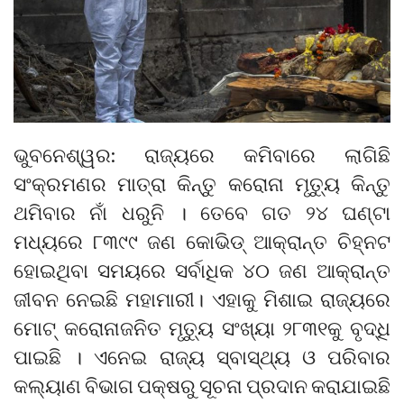
ଭୁବନେଶ୍ୱର: ରାଜ୍ୟରେ କମିବାରେ ଲାଗିଛି
ସଂକ୍ରମଣର ମାତ୍ରା କିନ୍ତୁ କରୋନା ମୃତ୍ୟୁ କିନ୍ତୁ
ଥମିବାର ନାଁ ଧରୁନି । ତେବେ ଗତ ୨୪ ଘଣ୍ଟା
ମଧ୍ୟରେ ୮୩୯୯ ଜଣ କୋଭିଡ୍ ଆକ୍ରାନ୍ତ ଚିହ୍ନଟ
ହୋଇଥିବା ସମୟରେ ସର୍ବାଧିକ ୪୦ ଜଣ ଆକ୍ରାନ୍ତ
ଜୀବନ ନେଇଛି ମହାମାରୀ। ଏହାକୁ ମିଶାଇ ରାଜ୍ୟରେ
ମୋଟ୍ କରୋନାଜନିତ ମୃତ୍ୟୁ ସଂଖ୍ୟା ୨୮୩୧କୁ ବୃଦ୍ଧି
ପାଇଛି । ଏନେଇ ରାଜ୍ୟ ସ୍ବାସ୍ଥ୍ୟ ଓ ପରିବାର
କଲ୍ୟାଣ ବିଭାଗ ପକ୍ଷରୁ ସୂଚନା ପ୍ରଦାନ କରାଯାଇଛି