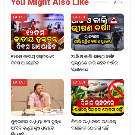
You Might Also Like
All
LATEST
LATEST
୧୨ତମ ଜାତୀୟ ହସ୍ତତନ୍ତ
ଆଜି ଓ କାଲି ଭୀଷଣ ବର୍ଷା!
ଦିବସ ଆୟୋଜିତ
ରାଜ୍ୟରେ ଜାରି ରହିବ ବର୍ଷାର
ପ୍ରକୋପ
LATEST
LATEST
ଶୁକ୍ରବାର ସନ୍ଧ୍ୟା ୫ଟା ସୁଦ୍ଧା
ବିମାନ ଇନ୍ଧନରେ ଇଥାନଲ୍
ଆସିବ ବନ୍ୟା କ୍ଷୟକ୍ଷତି
ମିଶାଇବା ଯୋଜନା ନାହିଁ
ରିପୋର୍ଟ