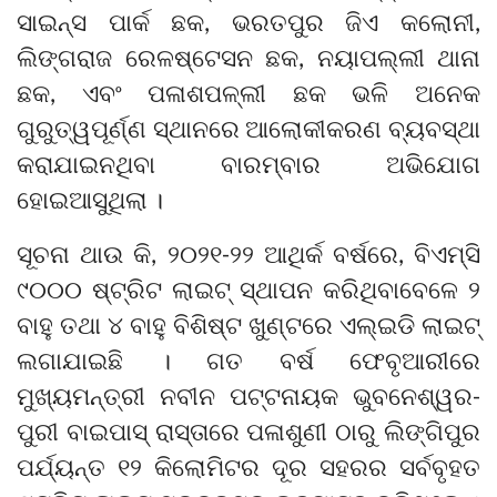
ସାଇନ୍ସ ପାର୍କ ଛକ, ଭରତପୁର ଜିଏ କଲୋନୀ,
ଲିଙ୍ଗରାଜ ରେଳଷ୍ଟେସନ ଛକ, ନୟାପଲ୍ଲୀ ଥାନା
ଛକ, ଏବଂ ପଳାଶପଳ୍ଲୀ ଛକ ଭଳି ଅନେକ
ଗୁରୁତ୍ୱପୂର୍ଣ୍ଣ ସ୍ଥାନରେ ଆଲୋକୀକରଣ ବ୍ୟବସ୍ଥା
କରାଯାଇନଥିବା ବାରମ୍ବାର ଅଭିଯୋଗ
ହୋଇଆସୁଥିଲା ।
ସୂଚନା ଥାଉ କି, ୨୦୨୧-୨୨ ଆଥିର୍କ ବର୍ଷରେ, ବିଏମ୍‌ସି
୯୦୦୦ ଷ୍ଟ୍ରିଟ ଲାଇଟ୍ ସ୍ଥାପନ କରିଥିବାବେଳେ ୨
ବାହୁ ତଥା ୪ ବାହୁ ବିଶିଷ୍ଟ ଖୁଣ୍ଟରେ ଏଲ୍‌ଇଡି ଲାଇଟ୍
ଲଗାଯାଇଛି । ଗତ ବର୍ଷ ଫେବୃଆରୀରେ
ମୁଖ୍ୟମନ୍ତ୍ରୀ ନବୀନ ପଟ୍ଟନାୟକ ଭୁବନେଶ୍ୱର-
ପୁରୀ ବାଇପାସ୍ ରାସ୍ତାରେ ପଳାଶୁଣୀ ଠାରୁ ଲିଙ୍ଗିପୁର
ପର୍ଯ୍ୟନ୍ତ ୧୨ କିଲୋମିଟର ଦୂର ସହରର ସର୍ବବୃହତ