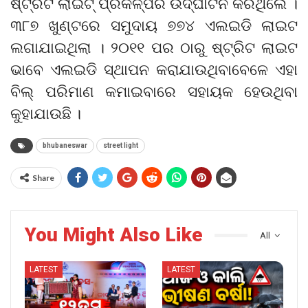
ଷ୍ଟ୍ରିଟ ଲାଇଟ୍ ପ୍ରକଳ୍ପର ଉଦ୍‌ଘାଟନ କରିଥିଲେ ।
୩୮୭ ଖୁଣ୍ଟରେ ସମୁଦାୟ ୭୭୪ ଏଲଇଡି ଲାଇଟ
ଲଗାଯାଇଥିଲା । ୨୦୧୧ ପର ଠାରୁ ଷ୍ଟ୍ରିଟ ଲାଇଟ
ଭାବେ ଏଲଇଡି ସ୍ଥାପନ କରାଯାଉଥିବାବେଳେ ଏହା
ବିଲ୍ ପରିମାଣ କମାଇବାରେ ସହାୟକ ହେଉଥିବା
କୁହାଯାଉଛି ।
bhubaneswar
street light
Share
You Might Also Like
All
LATEST
LATEST