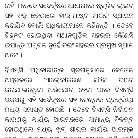
ନାହିଁ । ତେବେ ସବେର୍କ୍ଷଣ ଆଧାରରେ ଷ୍ଟ୍ରିଟ ଲାଇଟ୍
ସହ ବଡ଼ ଛକଠାରେ ହାଇ-ମାଷ୍ଟ ଲାଇଟ ସ୍ଥାପନ
କରାଯିବ ବୋଲି ଅଧିକାରୀମାନେ କହିଛନ୍ତି । ତେବେ
ଚିହ୍ନଟ ହୋଇଥିବା ସ୍ଥାନଗୁଡ଼ିକ ସହରର କୌଣସି
ଉପାନ୍ତ ଅଞ୍ଚଳ ନୁହେଁ ବରଂ ସହରର ପ୍ରମୁଖ ସ୍ଥାନ
ଅଟେ ।
ବିଏମ୍‌ସି ଅଧିକାରୀଙ୍କ ସୂଚନାନୁସାରେ କେତେକ
ଅଞ୍ଚଳରେ ଆଲୋକୀକରଣ ସଠିକ ଭାବେ
କରାଯାଇନଥିବା ଅଭିଯୋଗ ହେବା ପରେ ବିଏମ୍‌ସି
ପକ୍ଷରୁ ଏହି ସର୍ବେକ୍ଷଣ ସହ ଟେଣ୍ଡର ପ୍ରକ୍ରିୟା
ମଧ୍ୟ ସମାପ୍ତ ହୋଇଛି । ତେବେ ବିଏମ୍‌ସି ନିର୍ବାଚନ
କାରଣରୁ କାର୍ଯ୍ୟ ଆରମ୍ଭରେ ସାମାନ୍ୟ ବିଳମ୍ବ
ହୋଇଥିଲେ ମଧ୍ୟ ଖୁବ୍ ଶୀଘ୍ର କାର୍ଯ୍ୟ ଆରମ୍ଭ