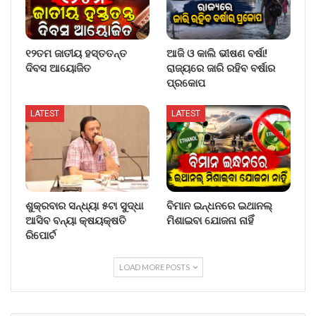
୧୨ତମ ଜାତୀୟ ହସ୍ତତନ୍ତ
ଆଜି ଓ କାଲି ଭୀଷଣ ବର୍ଷା!
ଦିବସ ଆୟୋଜିତ
ରାଜ୍ୟରେ ଜାରି ରହିବ ବର୍ଷାର
ପ୍ରକୋପ
LATEST
LATEST
ଶୁକ୍ରବାର ସନ୍ଧ୍ୟା ୫ଟା ସୁଦ୍ଧା
ବିମାନ ଇନ୍ଧନରେ ଇଥାନଲ୍
ଆସିବ ବନ୍ୟା କ୍ଷୟକ୍ଷତି
ମିଶାଇବା ଯୋଜନା ନାହିଁ
ରିପୋର୍ଟ
LOAD MORE POSTS