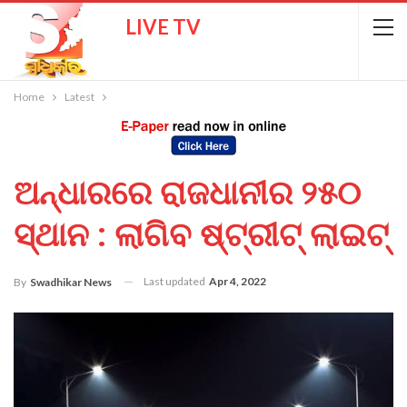
LIVE TV
Home
Latest
ଅନ୍ଧାରରେ ରାଜଧାନୀର ୨୫୦
ସ୍ଥାନ : ଲାଗିବ ଷ୍ଟ୍ରୀଟ୍ ଲାଇଟ୍‌
Last updated
Apr 4, 2022
By
Swadhikar News