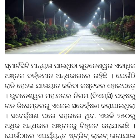
ସ୍ମାର୍ଟସିଟି ମାନ୍ୟତା ପାଇଥିବା ଭୁବନେଶ୍ୱର ଏକାଧିକ
ଅଞ୍ଚଳ ବର୍ତ୍ତମାନ ଅନ୍ଧକାରରେ ରହିଛି । ଯେଉଁଠି
ରାତି ହେଲେ ଯାତାୟାତ କରିବା କଷ୍ଟକର ହୋଇପଡ଼େ
। ଭୁବନେଶ୍ୱର ମହାନଗର ନିଗମ (ବିଏମ୍‌ସି) ପକ୍ଷରୁ
ଗତ ଡିସେମ୍ବରରୁ ଏନେଇ ସବେର୍କ୍ଷଣ କରାଯାଇଥିଲା
। ସବେର୍କ୍ଷଣ ପରେ ସହରରେ ଥିବା ଏଭଳି ୨୫୦ରୁ
ଅଧିକ ଅନ୍ଧକାର ଅଞ୍ଚଳକୁ ଚିହ୍ନଟ କରାଯାଇଛି ।
ଯେଉଁଠାରେ ଏପର୍ଯ୍ୟନ୍ତ ଷ୍ଟ୍ରିଟ୍ ଲାଇଟ୍ ଲଗାଯାଇ