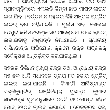
ହେବ । ଆବଶ୍ୟକତା ଉପରେ ଆଧାର କରି ସେହି
ସ୍ଥାନଗୁଡ଼ିକରେ ଏଲ୍‌ଇଡି କିମ୍ବା ହାଇ-ମାଷ୍ଟ ଲାଇଟ
ଲଗାଯିବ । ବର୍ତ୍ତମାନ ସହରର କିଛି ଅଞ୍ଚଳ ଷ୍ଟ୍ରିଟ
ଲାଇଟ୍ ବିନା ରହିଯାଇଛି । ପୁଲିସ ଏବଂ ଜୋନାଲ
ଡେପୁଟି କମିଶନରଙ୍କ ସହ ଆଲୋଚନା ପରେ ଲାଇଟ୍
ଲଗାଇବାକୁ ନିଷ୍ପତ୍ତି ନିଆଯାଇଛି । ସ୍ଥାନୀୟ
ବାସିନ୍ଦାଙ୍କ ଅଭିଯୋଗ କ୍ରମେ ଉକ୍ତ ଅଞ୍ଚଳକୁ
ସର୍ବେକ୍ଷଣ ଅନ୍ତର୍ଭୁକ୍ତ କରାଯାଇଥିଲା ।
ସହରର ବିଭିନ୍ନ ମୁଖ୍ୟ ରାସ୍ତା ତଥା ଅନ୍ୟାନ୍ୟ ରାସ୍ତା
ସହ ଛକ ଆଦି ସ୍ଥାନରେ ପ୍ରାୟ ୮୦ ହଜାର ଷ୍ଟ୍ରିଟ୍
ଲାଇଟ୍ ଲଗାଯାଇଛି । ବିଏମ୍‌ସି ଆସିଷ୍ଟାଣ୍ଟ
ଏକ୍‌ଜିକ୍ୟୁଟିଭ୍ ଇଞ୍ଜିନିୟର୍ ସୁକାନ୍ତ କୁମାର
ସାବତଙ୍କ ସୂଚନାନୁସାରେ ୪୬ଟି ହାଇ-ମାଷ୍ଟ ସହିତ
ମୋଟ୍ ୨୫୦ଟି ଲାଇଟ୍ ଲଗାଯିବ । ରେଡ୍‌କ୍ରସ ଛକ,