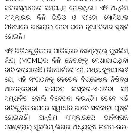
କବରସ୍ଥାନରେ ସମ୍ପନ୍ନ ହୋଇଥିଲା। ଏହି ଅନ୍ତିମ
ସଂସ୍କାରର କିଛି ଭିଡିଓ ଓ ଫଟୋ ସୋସିଆଲ
ମିଡିଆରେ ଭାଇରାଲ ହେବା ପରେ ନୂଆ ବିବାଦ ସୃଷ୍ଟି
ହୋଇଛି।
ଏହି ଭିଡିଓଗୁଡ଼ିକରେ ପାକିସ୍ତାନ ସେଣ୍ଟ୍ରାଲ୍ ମୁସଲିମ୍
ଲିଗ୍ (MCML)ର କିଛି ନେତାଙ୍କୁ ଦେଖାଯାଇଥିବା
ଦାବି କରାଯାଉଛି। ରିପୋର୍ଟରେ ଏହା ମଧ୍ୟ କୁହାଯାଇଛି
ଯେ, ଏହି ସଂଗଠନକୁ କେତେକ ବିଶ୍ଳେଷକ ନିଷିଦ୍ଧ
ଆତଙ୍କବାଦୀ ସଂଗଠନ ଲସ୍କର-ଏ-ତୈବା ସହ
ସମ୍ପର୍କିତ ବୋଲି ବିବେଚନା କରନ୍ତି। ତେବେ ଏହି
ଦାବିଗୁଡ଼ିକ ଉପରେ ସ୍ୱାଧୀନ ଭାବେ ସରକାରୀ ପୁଷ୍ଟି
ହୋଇନାହିଁ। ଅନ୍ତିମ ସଂସ୍କାରରେ ପାକିସ୍ତାନ
ସେଣ୍ଟ୍ରାଲ୍ ମୁସଲିମ୍ ଲିଗ୍‌ର ଅଧ୍ୟକ୍ଷ ଇନାମ-ଉର-