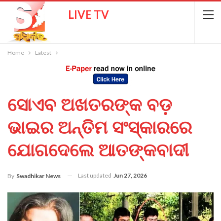
LIVE TV
Home
Latest
ସୋଏବ ଅଖତରଙ୍କ ବଡ଼
ଭାଇର ଅନ୍ତିମ ସଂସ୍କାରରେ
ଯୋଗଦେଲେ ଆତଙ୍କବାଦୀ
Last updated
Jun 27, 2026
By
Swadhikar News