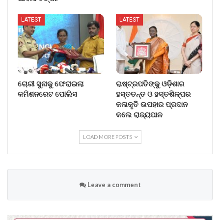
LATEST
LATEST
ଚୋରୀ ସୁନାକୁ ଫେରାଇଲା
ରାଷ୍ଟ୍ରପତିଙ୍କୁ ଓଡ଼ିଶାର
କମିଶନରେଟ ପୋଲିସ
ହସ୍ତତନ୍ତ ଓ ହସ୍ତଶିଳ୍ପର
କଳାକୃତି ଉପହାର ପ୍ରଦାନ
କଲେ ରାଜ୍ୟପାଳ
LOAD MORE POSTS
Leave a comment