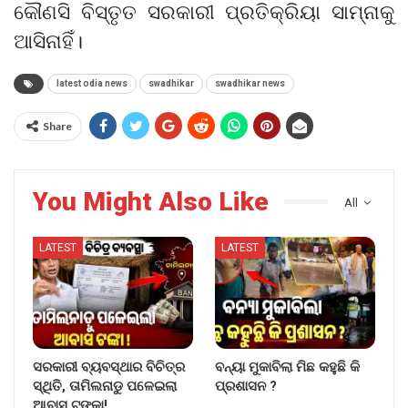
କୌଣସି ବିସ୍ତୃତ ସରକାରୀ ପ୍ରତିକ୍ରିୟା ସାମ୍ନାକୁ
ଆସିନାହିଁ।
latest odia news
swadhikar
swadhikar news
Share
You Might Also Like
All
LATEST
LATEST
ସରକାରୀ ବ୍ୟବସ୍ଥାର ବିଚିତ୍ର
ବନ୍ୟା ମୁକାବିଲା ମିଛ କହୁଛି କି
ସ୍ଥିତି, ତାମିଲନାଡୁ ପଳେଇଲା
ପ୍ରଶାସନ ?
ଆବାସ ଟଙ୍କା!