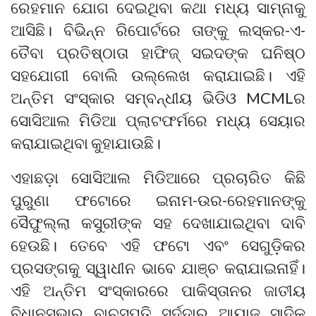
ରେହମାନ ଯୋଗ ଦେଇଥିବା କଥା ମଧ୍ୟ ସାମ୍ନାକୁ
ଆସିଛି। ବିଭିନ୍ନ ରିପୋର୍ଟରେ ତାଙ୍କୁ ଲସ୍କର-ଏ-
ତୈବା ପ୍ରତିଷ୍ଠାତା ହାଫିଜ୍ ସଇଦଙ୍କ ଘନିଷ୍ଠ
ସହଯୋଗୀ ବୋଲି ଉଲ୍ଲେଖ କରାଯାଇଛି। ଏହି
ଅନ୍ତିମ ସଂସ୍କାର ସମ୍ବନ୍ଧୀୟ ଭିଡିଓ MCMLର
ସୋସିଆଲ ମିଡିଆ ପ୍ଲାଟଫର୍ମରେ ମଧ୍ୟ ସେୟାର
କରାଯାଇଥିବା କୁହାଯାଉଛି।
ଏହାଛଡ଼ା ସୋସିଆଲ ମିଡିଆରେ ପ୍ରଚାରିତ କିଛି
ପୁରୁଣା ଫଟୋରେ ଇନାମ-ଉର-ରେହମାନଙ୍କୁ
ସୈଫୁଲ୍ଲା କସୁରୀଙ୍କ ସହ ଦେଖାଯାଇଥିବା ଦାବି
ହେଉଛି। ତେବେ ଏହି ଫଟୋ ଏବଂ ସେଗୁଡ଼ିକର
ପ୍ରସଙ୍ଗକୁ ସ୍ୱାଧୀନ ଭାବେ ଯାଞ୍ଚ କରାଯାଇନାହିଁ।
ଏହି ଅନ୍ତିମ ସଂସ୍କାରରେ ପାକିସ୍ତାନର ଜାତୀୟ
ବିଧାନସଭାର ବାଚସ୍ପତି ସର୍ଦ୍ଦାର ଆୟାଜ ସାଦିକ