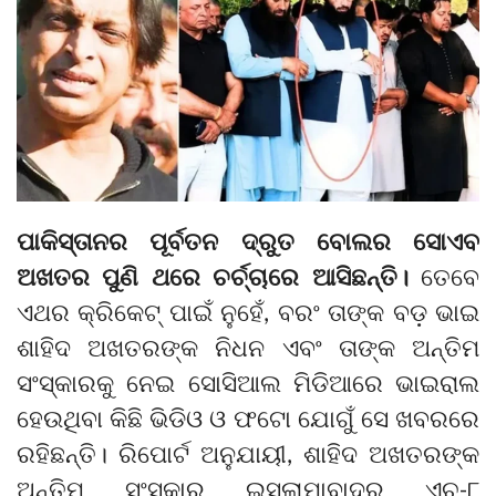
ପାକିସ୍ତାନର ପୂର୍ବତନ ଦ୍ରୁତ ବୋଲର ସୋଏବ
ଅଖତର ପୁଣି ଥରେ ଚର୍ଚ୍ଚାରେ ଆସିଛନ୍ତି।
ତେବେ
ଏଥର କ୍ରିକେଟ୍ ପାଇଁ ନୁହେଁ, ବରଂ ତାଙ୍କ ବଡ଼ ଭାଇ
ଶାହିଦ ଅଖତରଙ୍କ ନିଧନ ଏବଂ ତାଙ୍କ ଅନ୍ତିମ
ସଂସ୍କାରକୁ ନେଇ ସୋସିଆଲ ମିଡିଆରେ ଭାଇରାଲ
ହେଉଥିବା କିଛି ଭିଡିଓ ଓ ଫଟୋ ଯୋଗୁଁ ସେ ଖବରରେ
ରହିଛନ୍ତି। ରିପୋର୍ଟ ଅନୁଯାୟୀ, ଶାହିଦ ଅଖତରଙ୍କ
ଅନ୍ତିମ ସଂସ୍କାର ଇସଲାମାବାଦର ଏଚ୍-୮