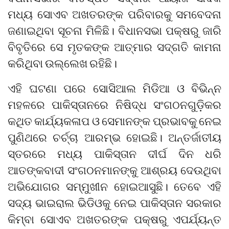
ମଧ୍ୟ ସୋଏବ ଅଖତରଙ୍କ ପରିବାରକୁ ସମବେଦନା
ଜଣାଇଥିବା ସୂଚନା ମିଳିଛି। ବିଧାନସଭା ପକ୍ଷରୁ ଜାରି
ବିବୃତିରେ ସେ ମୃତକଙ୍କ ଆତ୍ମାର ସଦ୍‌ଗତି କାମନା
କରିଥିବା ଉଲ୍ଲେଖ ରହିଛି।
ଏହି ଘଟଣା ପରେ ସୋସିଆଲ ମିଡିଆ ଓ ବିଭିନ୍ନ
ମହଳରେ ପାକିସ୍ତାନରେ ନିଷିଦ୍ଧ ସଂଗଠନଗୁଡ଼ିକର
କଥିତ କାର୍ଯ୍ୟକଳାପ ଓ ସେମାନଙ୍କ ପ୍ରଭାବକୁ ନେଇ
ପୁଣିଥରେ ଚର୍ଚ୍ଚା ଆରମ୍ଭ ହୋଇଛି। ଅନ୍ତର୍ଜାତୀୟ
ସ୍ତରରେ ମଧ୍ୟ ପାକିସ୍ତାନ ଦୀର୍ଘ ଦିନ ଧରି
ଆତଙ୍କବାଦୀ ସଂଗଠନମାନଙ୍କୁ ଆଶ୍ରୟ ଦେଉଥିବା
ଅଭିଯୋଗର ସମ୍ମୁଖୀନ ହୋଇଆସୁଛି। ତେବେ ଏହି
ସଦ୍ୟ ଭାଇରାଲ ଭିଡିଓକୁ ନେଇ ପାକିସ୍ତାନ ସରକାର
କିମ୍ବା ସୋଏବ ଅଖତରଙ୍କ ପକ୍ଷରୁ ଏପର୍ଯ୍ୟନ୍ତ