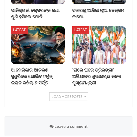
ପାକିସ୍ତାନୀ ବକ୍ସରଙ୍କ କଥା
ବଜାରକୁ ଆସିଲା ନୂଆ ନେକ୍ସନ
ଶୁଣି ହସିଲେ ମୋଦି
କାମୋ
LATEST
LATEST
ଆମେରିକାର ଆଚରଣ
‘ଘରେ ଘରେ ତ୍ରିରଙ୍ଗା’
ସୁଧୁରିଲେ ଖୋଲିବ ହର୍ମୁଜ୍:
ଅଭିଯାନର ଶୁଭାରମ୍ଭ କଲେ
ଇରାନ ରଖିଲା ୭ ସର୍ତ୍ତ
ମୁଖ୍ୟମନ୍ତ୍ରୀ
LOAD MORE POSTS
Leave a comment