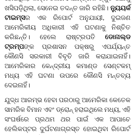
ଖସିପଡ଼ିଥିଲା, ସେନେଇ ତଦନ୍ତ ଜାରି ରହିଛି।
ନ୍ୟୁୟର୍କ
ଟାଇମ୍ସ
ର ଏକ ରିପୋର୍ଟ ଅନୁଯାୟୀ, ଦୁଇଜଣ
ଆମେରିକୀୟ ଅଧିକାରୀ ଏହି ଘଟଣାକୁ ନିଶ୍ଚିତ
କରିଛନ୍ତି। ହେଲେ ରାଷ୍ଟ୍ରପତି
ଡୋନାଲ୍ଡ
ଟ୍ରମ୍ପ
ଙ୍କ ପ୍ରଶାସନ ପକ୍ଷରୁ ଏପର୍ଯ୍ୟନ୍ତ
କୌଣସି ସରକାରୀ ବିବୃତି ଜାରି କରାଯାଇନାହିଁ।
ଆମେରିକାର କେନ୍ଦ୍ରୀୟ କମାଣ୍ଡ ସେଣ୍ଟକମ୍
ମଧ୍ୟ ଏହି ଘଟଣା ଉପରେ କୌଣସି ମନ୍ତବ୍ୟ
ଦେଇନାହିଁ।
ଯୁଦ୍ଧ ଆରମ୍ଭ ହେବା ପରଠାରୁ ଆମେରିକା କେତେକ
ସାମରିକ ବିମାନ ଏବଂ ଡ୍ରୋନ୍ ହରାଇଥିଲେ ମଧ୍ୟ, ଏହି
ସଂଘର୍ଷରେ ପ୍ରଥମ ଥର ପାଇଁ ଏକ ଆପାଚେ
ହେଲିକପ୍ଟର ଦୁର୍ଘଟଣାଗ୍ରସ୍ତ ହୋଇଥିବା ରିପୋର୍ଟ