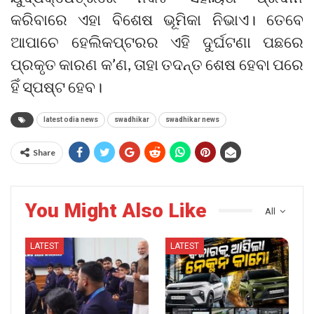
କରିବାରେ ଏହା ବିଶେଷ ଭୂମିକା ନିଭାଏ। ତେବେ
ଆପାଚେ ହେଲିକପ୍ଟରର ଏହି ଦୁର୍ଘଟଣା ପଛରେ
ପ୍ରକୃତ କାରଣ କ’ଣ, ତାହା ତଦନ୍ତ ଶେଷ ହେବା ପରେ
ହିଁ ସ୍ପଷ୍ଟ ହେବ।
latest odia news
swadhikar
swadhikar news
Share
You Might Also Like
All
LATEST
LATEST