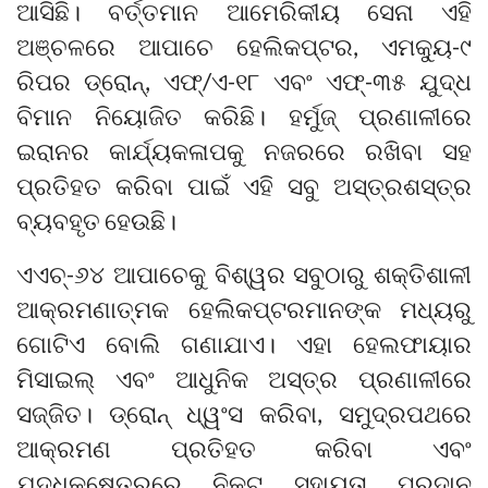
ଆସିଛି। ବର୍ତ୍ତମାନ ଆମେରିକୀୟ ସେନା ଏହି
ଅଞ୍ଚଳରେ ଆପାଚେ ହେଲିକପ୍ଟର, ଏମକ୍ୟୁ-୯
ରିପର ଡ୍ରୋନ୍, ଏଫ୍/ଏ-୧୮ ଏବଂ ଏଫ୍-୩୫ ଯୁଦ୍ଧ
ବିମାନ ନିୟୋଜିତ କରିଛି। ହର୍ମୁଜ୍ ପ୍ରଣାଳୀରେ
ଇରାନର କାର୍ଯ୍ୟକଳାପକୁ ନଜରରେ ରଖିବା ସହ
ପ୍ରତିହତ କରିବା ପାଇଁ ଏହି ସବୁ ଅସ୍ତ୍ରଶସ୍ତ୍ର
ବ୍ୟବହୃତ ହେଉଛି।
ଏଏଚ୍-୬୪ ଆପାଚେକୁ ବିଶ୍ୱର ସବୁଠାରୁ ଶକ୍ତିଶାଳୀ
ଆକ୍ରମଣାତ୍ମକ ହେଲିକପ୍ଟରମାନଙ୍କ ମଧ୍ୟରୁ
ଗୋଟିଏ ବୋଲି ଗଣାଯାଏ। ଏହା ହେଲଫାୟାର
ମିସାଇଲ୍ ଏବଂ ଆଧୁନିକ ଅସ୍ତ୍ର ପ୍ରଣାଳୀରେ
ସଜ୍ଜିତ। ଡ୍ରୋନ୍ ଧ୍ୱଂସ କରିବା, ସମୁଦ୍ରପଥରେ
ଆକ୍ରମଣ ପ୍ରତିହତ କରିବା ଏବଂ
ଯୁଦ୍ଧକ୍ଷେତ୍ରରେ ନିକଟ ସହାୟତା ପ୍ରଦାନ