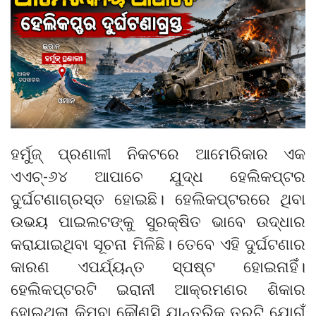
ହର୍ମୁଜ୍ ପ୍ରଣାଳୀ ନିକଟରେ ଆମେରିକାର ଏକ
ଏଏଚ୍-୬୪ ଆପାଚେ ଯୁଦ୍ଧ ହେଲିକପ୍ଟର
ଦୁର୍ଘଟଣାଗ୍ରସ୍ତ ହୋଇଛି। ହେଲିକପ୍ଟରରେ ଥିବା
ଉଭୟ ପାଇଲଟଙ୍କୁ ସୁରକ୍ଷିତ ଭାବେ ଉଦ୍ଧାର
କରାଯାଇଥିବା ସୂଚନା ମିଳିଛି। ତେବେ ଏହି ଦୁର୍ଘଟଣାର
କାରଣ ଏପର୍ଯ୍ୟନ୍ତ ସ୍ପଷ୍ଟ ହୋଇନାହିଁ।
ହେଲିକପ୍ଟରଟି ଇରାନୀ ଆକ୍ରମଣର ଶିକାର
ହୋଇଥିଲା କିମ୍ବା କୌଣସି ଯାନ୍ତ୍ରିକ ତ୍ରୁଟି ଯୋଗୁଁ