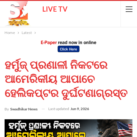
LIVE TV
Home
Latest
ହର୍ମୁଜ୍ ପ୍ରଣାଳୀ ନିକଟରେ
ଆମେରିକୀୟ ଆପାଚେ
ହେଲିକପ୍ଟର ଦୁର୍ଘଟଣାଗ୍ରସ୍ତ
Last updated
Jun 9, 2026
By
Swadhikar News