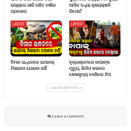
ରାଜ୍ୟରେ ଜାରି ରହିବ ବର୍ଷାର
ଆସିବ ବନ୍ୟା କ୍ଷୟକ୍ଷତି
ପ୍ରକୋପ
ରିପୋର୍ଟ
LATEST
LATEST
ବିମାନ ଇନ୍ଧନରେ ଇଥାନଲ୍
ବୃଦ୍ଧାଶ୍ରମରେ ବାପାଙ୍କ
ମିଶାଇବା ଯୋଜନା ନାହିଁ
ମୃତ୍ୟୁ, ଭିଡିଓ କଲରେ
ଶେଷକୃତ୍ୟ ଦେଖିଲେ ଝିଅ
LOAD MORE POSTS
Leave a comment