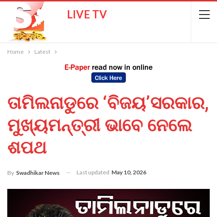
LIVE TV
Home
Latest
ତାମିଲନାଡୁରେ ‘ବିଜୟ’ସରକାର,
ମୁଖ୍ୟମନ୍ତ୍ରୀ ଭାବେ ନେଲେ
ଶପଥ
Last updated
May 10, 2026
By
Swadhikar News