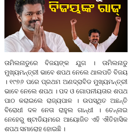
ତାମିଲନାଡୁରେ ବିଜୟଙ୍କ ଯୁଗ । ତାମିଲନାଡୁ
ମୁଖ୍ୟମନ୍ତ୍ରୀ ଭାବେ ଶପଥ ନେଲେ ଥାଲପତି ବିଜୟ
। ୧୯୭୬ ପରେ ପ୍ରଥମ ଅଣଦ୍ରାବିଡ ମୁଖ୍ୟମନ୍ତ୍ରୀ
ଭାବେ ନେଲେ ଶପଥ । ପଦ ଓ ଗୋପନୀୟତାର ଶପଥ
ପାଠ କରାଇଲେ ରାଜ୍ୟପାଳ । ଉପସ୍ଥିତ ଅଛନ୍ତି
ବିରୋଧୀ ଦଳ ନେତା ରାହୁଲ ଗାନ୍ଧୀ । ଚେନ୍ନାଇ
ନେହେରୁ ଷ୍ଟାଡିୟମରେ ଆୟୋଜିତ ଏହି ଐତିହାସିକ
ଶପଥ ସମାରୋହ ହୋଇଛି ।