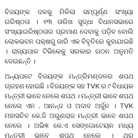
ବିଜୟଙ୍କ ଦଳକୁ ମିଳିଲା ସମ୍ପୂର୍ଣ୍ଣ ସଂଖ୍ୟା
ଗରିଷ୍ଠତା । ୧୩ ତାରିଖ ସୁଦ୍ଧା ବିଧାନସଭାରେ
ସଂଖ୍ୟାଗରିଷ୍ଠତାର ପ୍ରମାଣ ଦେବାକୁ ପଡ଼ିବ ବୋଲି
ଲୋକଭବନ ପକ୍ଷରୁ ଜାରି ଏକ ବିବୃତିରେ କୁହାଯାଇଛି
। ରାଜ୍ୟପାଳ ଟିଭିକେକୁ ସରକାର ଗଠନ ଅନୁମତି
ଦେଇଛନ୍ତି ।
ଅନ୍ୟପଟେ ବିଜୟଙ୍କ ମନ୍ତ୍ରିମଣ୍ଡଳର ଶପଥ
ଗ୍ରହଣ ହୋଇଛି । ବିଜୟଙ୍କ ସହ TVK ର ୯ ବିଧାୟକ
ମନ୍ତ୍ରୀ ଭାବେ ନେଲେ ଶପଥ । ମନ୍ତ୍ରୀ ଭାବେ ଶପଥ
ନେଲେ ଏନ . ଆନନ୍ଦ ଓ ଅଦାବ ଅର୍ଜୁନ । TVK
ମହାସଚିବ କେ.ଜି ଅରୁଣରାଜ ମନ୍ତ୍ରୀ ଭାବେ ଶପଥ
ନେଲେ । ଅଭିଜ୍ଞ କେ.ଏ ସେଙ୍ଗୋଟେୟନ ମଧ୍ୟ
ମନ୍ତ୍ରୀ ଭାବେ ଶପଥ ନେଲେ । ଥିରୁ