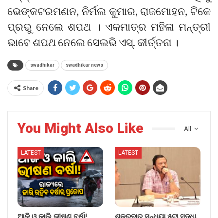
ଭେଙ୍କଟରମଣନ, ନିର୍ମଲ କୁମାର, ରାଜମୋହନ, ଟିକେ
ପ୍ରଭୁ ନେଲେ ଶପଥ । ଏକମାତ୍ର ମହିଳା ମନ୍ତ୍ରୀ
ଭାବେ ଶପଥ ନେଲେ ସେଲଭି ଏସ୍. କୀର୍ତ୍ତନା ।
swadhikar
swadhikar news
Share
You Might Also Like
All
LATEST
LATEST
ଆଜି ଓ କାଲି ଭୀଷଣ ବର୍ଷା!
ଶୁକ୍ରବାର ସନ୍ଧ୍ୟା ୫ଟା ସୁଦ୍ଧା