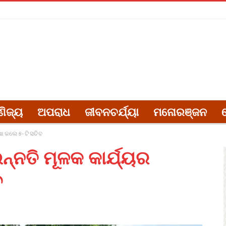
ଣିଜ୍ୟ
ଅପରାଧ
ଜୀବନଚର୍ଯ୍ୟା
ମନୋରଞ୍ଜନ
ଷା କଲେ ୫- ଟି ସଚିବ
ନ୍ନତି ମୂଳକ କାର୍ଯ୍ୟର
ବ