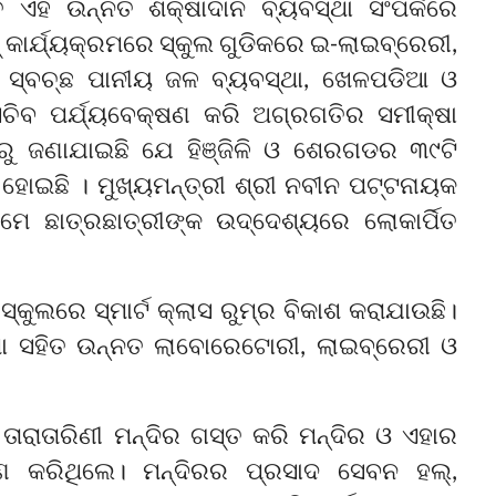
 ଏହି ଉନ୍ନତ ଶିକ୍ଷାଦାନ ବ୍ୟବସ୍ଥା ସଂପର୍କରେ
୍‌ କାର୍ଯ୍ୟକ୍ରମରେ ସ୍କୁଲ ଗୁଡିକରେ ଇ-ଲାଇବ୍ରେରୀ,
t, ସ୍ବଚ୍ଛ ପାନୀୟ ଜଳ ବ୍ୟବସ୍ଥା, ଖେଳପଡିଆ ଓ
ସଚିବ ପର୍ଯ୍ୟବେକ୍ଷଣ କରି ଅଗ୍ରଗତିର ସମୀକ୍ଷା
ାରୁ ଜଣାଯାଇଛି ଯେ ହିଞ୍ଜିଳି ଓ ଶେରଗଡର ୩୯ଟି
ଣ୍ଣ ହୋଇଛି । ମୁଖ୍ୟମନ୍ତ୍ରୀ ଶ୍ରୀ ନବୀନ ପଟ୍ଟନାୟକ
ରମେ ଛାତ୍ରଛାତ୍ରୀଙ୍କ ଉଦ୍ଦେଶ୍ୟରେ ଲୋକାର୍ପିତ
୍କୁଲରେ ସ୍ମାର୍ଟ କ୍ଲାସ ରୁମ୍ର ବିକାଶ କରାଯାଉଛି।
୍ଥା ସହିତ ଉନ୍ନତ ଲାବୋରେଟୋରୀ, ଲାଇବ୍ରେରୀ ଓ
ତାରାତାରିଣୀ ମନ୍ଦିର ଗସ୍ତ କରି ମନ୍ଦିର ଓ ଏହାର
୍ଷଣ କରିଥିଲେ। ମନ୍ଦିରର ପ୍ରସାଦ ସେବନ ହଲ୍‌,