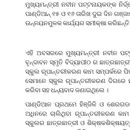
ମୁଖ୍ୟମନ୍ତ୍ରୀ ନବୀନ ପଟ୍ଟନାୟକଙ୍କ ନିର୍ଦ୍
ପାଣ୍ଡିଆନ୍ ୧୫ ଓ ୧୬ ତାରିଖ ଦୁଇ ଦିନ ଗଞ୍ଜା
ଉନ୍ନୟନମୁଳକ କାର୍ଯ୍ୟର ସମୀକ୍ଷା କରିଛନ୍ତି
ଏହି ଅବସରରେ ମୁଖ୍ୟମନ୍ତ୍ରୀ ନବୀନ ପଟ
ବୃନ୍ଦାବନ ସ୍ମୃତି ବିଦ୍ୟାପୀଠ ର ଛାତ୍ରଛା
ସ୍କୁଲ ରୂପାନ୍ତରୀକରଣ କାମ ସମ୍ପର୍କରେ ପ
ସେମାନେ ସ୍କୁଲ ରୂପାନ୍ତରୀକରଣ ଦିଗରେ 
କରିବା ସହ ଧନ୍ୟବାଦ ଜଣାଇଥିଲେ ।
ପାଣ୍ଡିଆନ ପ୍ରଥମେ ହିଞ୍ଜିଳି ଓ ଶେରଗଡର
ଅଧିନରେ ଚାଲିଥିବା ରୂପାନ୍ତରୀକରଣ କା
ସ୍କୁଲର ଛାତ୍ରଛାତ୍ରୀ ଓ ଶିକ୍ଷକଶିକ୍ଷୟତ