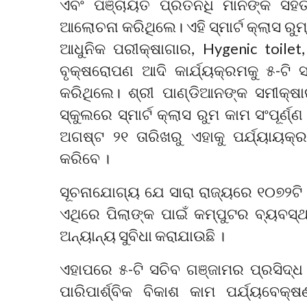
ଏବଂ ପଞ୍ଚାୟତ ପ୍ରତିନିଧି ମାନଙ୍କ ସହିତ
ଆଲୋଚନା କରିଥିଲେ। ଏହି ସ୍ମାର୍ଟ କ୍ଲାସ ରୁମ
ଆଧୁନିକ ପରୀକ୍ଷାଗାର, Hygenic toile
ବୃକ୍ଷରୋପଣ ଆଦି କାର୍ଯ୍ୟକ୍ରମକୁ ୫-ଟି 
କରିଥିଲେ। ଶ୍ରୀ ପାଣ୍ଡିଆନଙ୍କ ସମୀକ୍ଷ
ସ୍କୁଲରେ ସ୍ମାର୍ଟ କ୍ଲାସ ରୁମ କାମ ସଂପୂର୍
ଅଗଷ୍ଟ ୨୧ ତାରିଖରୁ ଏହାକୁ ପର୍ଯ୍ୟାୟକ୍
କରିବେ ।
ସୂଚନାଯୋଗ୍ୟ ଯେ ସାରା ରାଜ୍ୟରେ ୧୦୭୨ଟି ସ
ଏଥିରେ ପିଲାଙ୍କ ପାଇଁ କମ୍ପୁଟର ବ୍ୟବସ
ଅନ୍ୟାନ୍ୟ ସୁବିଧା କରାଯାଉଛି ।
ଏହାପରେ ୫-ଟି ସଚିବ ଗଞ୍ଜାମର ପ୍ରସିଦ୍ଧ 
ପାରିପାର୍ଶ୍ବିକ ବିକାଶ କାମ ପର୍ଯ୍ୟବେକ