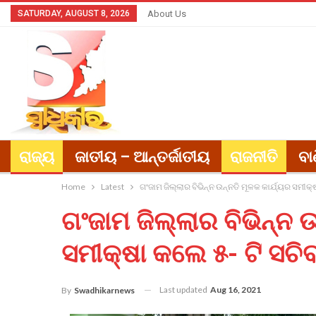
SATURDAY, AUGUST 8, 2026
About Us
ରାଜ୍ୟ
ଜାତୀୟ – ଆନ୍ତର୍ଜାତୀୟ
ରାଜନୀତି
ବା
Home
Latest
ଗଂଜାମ ଜିଲ୍ଲାର ବିଭିନ୍ନ ଉନ୍ନତି ମୂଳକ କାର୍ଯ୍ୟର ସମୀକ୍
ଗଂଜାମ ଜିଲ୍ଲାର ବିଭିନ୍ନ ଉ
ସମୀକ୍ଷା କଲେ ୫- ଟି ସଚି
Last updated
Aug 16, 2021
By
Swadhikarnews