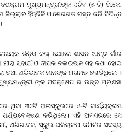
ଦେଶକ୍ରମ ମୁଖ୍ୟମନ୍ତ୍ରୀଙ୍କ ସଚିବ (୫-ଟି) ଭି.କେ.
ମ ଜିଲ୍ଲାର ହିଞ୍ଜିଳି ଓ ଶେରଗଡ ଗସ୍ତ କରି ବିଭିନ୍ନ
।
୍ଟନାୟକ ଭିଡ଼ିଓ କଲ୍ ଯୋଗେ ଶାସନ ଆମ୍ଵ ଗାଁର
ତ୍ରୀ ମୀରା ସ୍ବାଇଁ ଓ ଦୀପକ ଦଳାଇଙ୍କ ସହ କଥା ହୋଇ
ିଲା ତଥା ଅଭିଭାବକ ମାନଙ୍କ ମତାମତ ଲୋଡିଥିଲେ ।
ମୁଖ୍ୟମନ୍ତ୍ରୀ ଙ୍କ ପଦକ୍ଷେପ ର ଉଚ୍ଚ ପ୍ରଶସା
େ ଥିବା ୩୯ଟି ହାଇସ୍କୁଲରେ ୫-ଟି କାର୍ଯ୍ୟକ୍ରମ
ମ ପର୍ଯ୍ୟବେକ୍ଷଣ କରିଥିଲେ। ଏହି ଅବସରରେ ସେ
୍ରୀ, ଅଭିଭାବକ, ସ୍କୁଲ ପରିଚାଳନା କମିଟିର ସଦସ୍ୟ