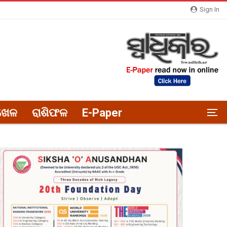
Sign In
ଖେଳ
ରାଶିଫଳ
E-Paper