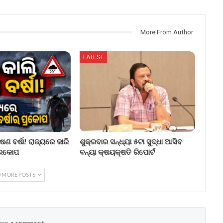
More From Author
LATEST
ଷଣ ବର୍ଷା! ରାଜ୍ୟରେ ଜାରି
ଶୁକ୍ରବାର ସନ୍ଧ୍ୟା ୫ଟା ସୁଦ୍ଧା ଆସିବ
ପ୍ରକୋପ
ବନ୍ୟା କ୍ଷୟକ୍ଷତି ରିପୋର୍ଟ
 MORE POSTS