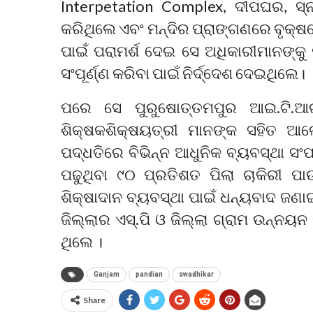
Interpetation Complex, ଦୀପଘର, ସ୍
କରିଥିଲେ ଏବଂ ମନ୍ଦିର ପ୍ରାଙ୍ଗଣରେ ବୃକ୍ଷର
ପାଇଁ ପରାମର୍ଶ ଦେଇ ସେ ଅଧିକାରୀମାନଙ୍କୁ 
ସଂପୂର୍ଣ୍ଣ କରିବା ପାଇଁ ନିର୍ଦ୍ଦେଶ ଦେଇଥିଲେ।
ପରେ ସେ ପୁରୁଷୋତ୍ତମପୁର ଆଇ.ଟି.ଆଇ
ଶିକ୍ଷକଶିକ୍ଷୟତ୍ରୀ ମାନଙ୍କ ସହିତ ଆଲୋ
ପଦ୍ଧତିରେ ବିଭିନ୍ନ ଆଧୁନିକ ବ୍ୟବସ୍ଥା ସଂ
ପଢୁଥିବା ୯୦ ପ୍ରତିଶତ ପିଲା ଚାକିରୀ ପ
ଶିକ୍ଷାଦାନ ବ୍ୟବସ୍ଥା ପାଇଁ ଧନ୍ୟବାଦ ଜଣା
ଜିଲ୍ଲାର ଏସ୍‌.ପି ଓ ଜିଲ୍ଲା ଗ୍ରାମ ଉନ୍ନୟ
ଥିଲେ ।
Ganjam
pandian
swadhikar
Share