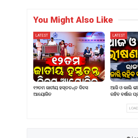
You Might Also Like
LATEST
LATEST
୧୨ତମ ଜାତୀୟ ହସ୍ତତନ୍ତ ଦିବସ
ଆଜି ଓ କାଲି ଭୀ
ଆୟୋଜିତ
ରହିବ ବର୍ଷାର 
LOAD