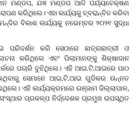
ନାନ ମଣ୍ଡପ, ଯଜ୍ଞ ମଣ୍ଡପ ଆଦି ପର୍ଯ୍ୟବେକ୍ଷଣ
ୋପଣ କରିଥିଲେ। ଏହା କାର୍ଯ୍ୟକୁ ତ୍ବରାନ୍ବିତ କରିବା
ମନ୍ଦିର ବିକାଶ କାର୍ଯ୍ୟକୁ ନଭେମ୍ବର ୨୦୨୧ ସୁଦ୍ଧା
 ପରିଦର୍ଶନ କରି ସେଠାରେ ଛାତ୍ରଛାତ୍ରୀ ଓ
ଚନା କରିଥିଲେ ଏବଂ ପିଲାମାନଙ୍କୁ ଶିକ୍ଷାଦାନ
ପର୍କରେ ପଚାରି ବୁଝିଥିଲେ। ଏହି ଆଇ.ଟି.ଆଇରେ ପାଠ
ାଉଥିବାରୁ ସେମାନେ ଆଇ.ଟି.ଆଇ ଗୁଡିକର ଉନ୍ନତ
ଇଥିଲେ। ଏହି କାର୍ଯ୍ୟକ୍ରମରେ ଗଞ୍ଜାମ ଜିଲ୍ଲାପାଳ,
ନ ସଂସ୍ଥାର ପ୍ରକଳ୍ପ ନିର୍ଦ୍ଦେଶକ ପ୍ରମୁଖ ଉପସ୍ଥିତ