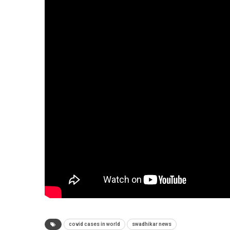
covid cases in world
swadhikar news