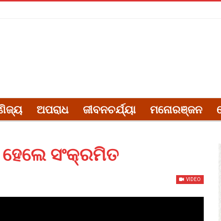
ଣିଜ୍ୟ
ଅପରାଧ
ଜୀବନଚର୍ଯ୍ୟା
ମନୋରଞ୍ଜନ
ି ହେଲେ ସଂକ୍ରମିତ
VIDEO