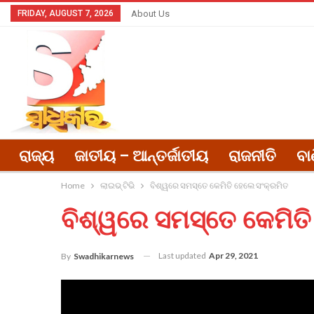
FRIDAY, AUGUST 7, 2026
About Us
ରାଜ୍ୟ
ଜାତୀୟ – ଆନ୍ତର୍ଜାତୀୟ
ରାଜନୀତି
ବା
Home
ଲାଇଭ୍ ଟିଭି
ବିଶ୍ୱରେ ସମସ୍ତେ କେମିତି ହେଲେ ସଂକ୍ରମିତ
ବିଶ୍ୱରେ ସମସ୍ତେ କେମିତ
Last updated
Apr 29, 2021
By
Swadhikarnews