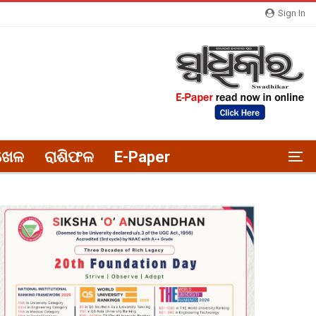
Sign In
ଖେଳ
ରାଶିଫଳ
E-Paper