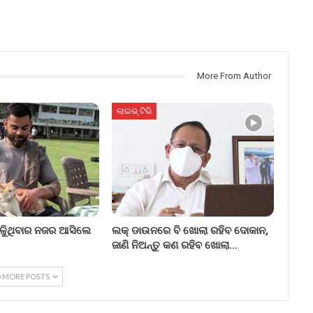
More From Author
ଲାଇଭ୍ ଟିଭି
ଳୁିଥିବାର ନଜର ଆସିଲେ
ଲକ୍ ଡାଉନରେ ବି ଖୋଲା ରହିବ ଦୋକାନ,
ଜାଣି ନିଅନ୍ତୁ କଣ ରହିବ ଖୋଲା…
 MORE POSTS