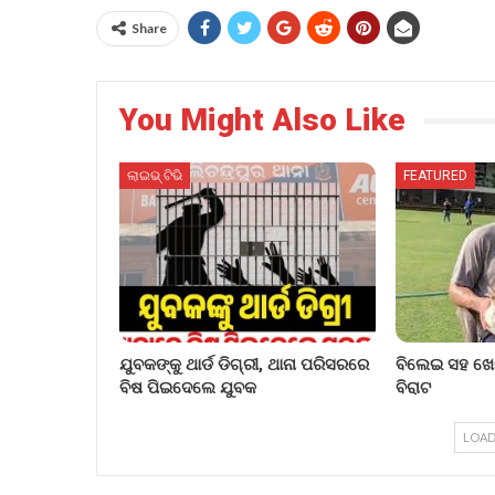
Share
You Might Also Like
ଲାଇଭ୍ ଟିଭି
FEATURED
ଯୁବକଙ୍କୁ ଥାର୍ଡ ଡିଗ୍ରୀ, ଥାନା ପରିସରରେ
ବିଲେଇ ସହ ଖେ
ବିଷ ପିଇଦେଲେ ଯୁବକ
ବିରାଟ
LOAD