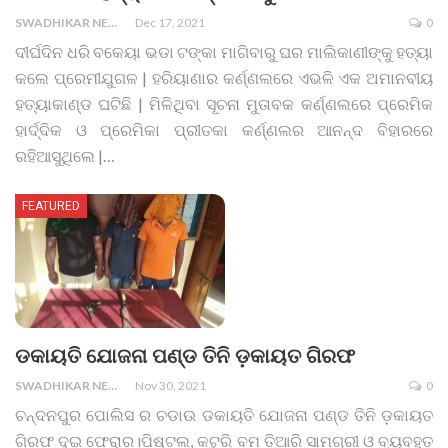
SWADHIKAR NEWS
Dec 17, 2021
0
ଦୀର୍ଘଦିନ ଧରି ବକେୟା ଭଡା ଟଙ୍କା ମାଗିବାରୁ ଘର ମାଲିକାଣୀଙ୍କୁ ହତ୍ୟା
କଲେ ପ୍ରେମୀଯୁଗଳ | ହରିୟାଣାର କର୍ଣ୍ଣଲରେ ଏଭଳି ଏକ ଅମାନବୀୟ
ହତ୍ୟାକାଣ୍ଡ ଘଟିଛି | ମିଳିଥିବା ସୂଚନା ମୁତାବକ କର୍ଣ୍ଣଲରେ ପ୍ରେମିକ
ହାର୍ଦ୍ଦିକ ଓ ପ୍ରେମିକା ପ୍ରୀତକା କର୍ଣ୍ଣଲର ଆନନ୍ଦ ବିହାରରେ
ରହିଆସୁଥିଲେ |
…
FEATURED
ଡକାୟତି ଯୋଜନା ପଣ୍ଡ ତିନି ଡ଼କାୟତ ଗିରଫ
SWADHIKAR NEWS
Nov 30, 2021
0
ଚନ୍ଦନପୁର ପୋଲିସ ର ଚଡାଉ ଡକାୟତି ଯୋଜନା ପଣ୍ଡ ତିନି ଡ଼କାୟତ
ଗିରଫ ଦୁଇ ଫେରାର।ପିଷ୍ଟଲ, କଟୁରି ବମ ତିଆରି ସାମଗ୍ରୀ ଓ ବ୍ୟବହୃତ