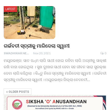
LATEST
ଗର୍ଭବତୀ ସ୍ତ୍ରୀକୁ ମାରିଦେଲା ସ୍ୱାମୀ
SWADHIKAR NEWS
Nov 20, 2021
0
ମୟୂରଭଞ୍ଜ: ସାତ ଜନ୍ମ ଲାଗି ସାଥୀ ହୋଇ ରହିବା ଲାଗି ଅଗ୍ନୀକୁ ସାକ୍ଷୀ
ରଖି ବାହା ହୋଇଥିଲା । ସୁଖ ଦୁଃଖର ସାଥୀ ହେବା ସହ ଜୀବନ ସାରା ସୁରକ୍ଷା
ଦେବା ଲାଗି କହିଥିଲା । କିନ୍ତୁ ନିଜେ ସ୍ତ୍ରୀକୁ ମାରିଦେଲା ସ୍ୱାମୀ । ଗର୍ଭବତୀ
ସ୍ତ୍ରୀକୁ ମାରିଦେଲା ସ୍ୱାମୀ । ମୟୁରଭଞ୍ଜ ଜିଲ୍ଲା ବେତନଟୀ
…
OLDER POSTS