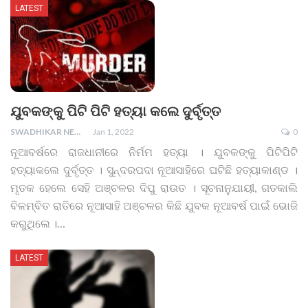
LATEST
ଯୁବକଙ୍କୁ ପିଟି ପିଟି ହତ୍ୟା କଲେ ଦୁର୍ବୃତ୍ତ
SWADHIKAR NEWS
Jan 1, 2022
0
ନୂଆବର୍ଷରେ ରାଜଧାନୀରେ ନିର୍ମମ ହତ୍ୟା । ଯୁବକଙ୍କୁ ପିଟିପିଟି
ହତ୍ୟାକଲେ ଦୁର୍ବୃତ୍ତ । ସୁନ୍ଦରପଦା ନୂଆସାହିରେ ଘଟିଛି ହତ୍ୟାକାଣ୍ଡ ।
ମୃତକ ହେଲେ ସେହି ଅଞ୍ଚଳର ଦିପୁ ରାଉତ । ସୂଚନାନୁଯାୟୀ, ଗତକାଲି
ବିଳମ୍ବିତ ରାତିରେ ନୂଆସାହି ଅଞ୍ଚଳର କିଛି ଯୁବକ ନୂଆବର୍ଷ ପାଇଁ ଭୋଜି
କରୁଥିଲେ ।
…
LATEST