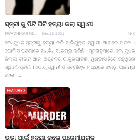
ସ୍ତ୍ରୀ କୁ ପିଟି ପିଟି ହତ୍ୟା କଲା ସ୍ୱାମୀ
SWADHIKAR NEWS
Dec 28, 2021
0
କେନ୍ଦୁଝର:ସ୍ତ୍ରୀକୁ ହତ୍ୟା କରି ଅଭିଯୁକ୍ତ ସ୍ୱାମୀ ଥାନାରେ ଅଟକ ।
ପୋଲିସ ଘଟଣାରେ ଛାନ୍ଭିନ୍ ଆରମ୍ଭ କରିଛି । ସୂଚନାନୁସାରେ, କେନ୍ଦୁଝର
ଜିଲ୍ଲା ଟାଉନ ଥାନା ଅଞ୍ଚଳର ଠାକୁରପାଟଣା ମୁଣ୍ଡାସାହିରେ ରହୁଥିଲେ
ସ୍ୱାମୀ-ସ୍ତ୍ରୀ । ହଠାତ୍ ସ୍ୱାମୀ ଓ ସ୍ତ୍ରୀଙ୍କ ମଧ୍ୟରେ ଝଗଡ଼ା ଆରମ୍ଭ
ହେଲା ।
…
FEATURED
ଭଡା ପାଇଁ ହତ୍ୟା କଲେ ପ୍ରେମୀଯୁଗଳ