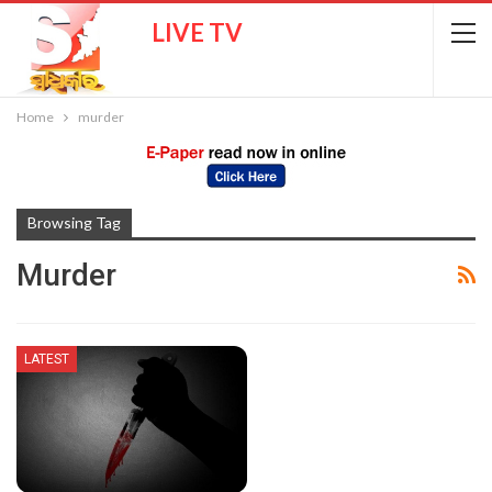
LIVE TV
Home
murder
Browsing Tag
Murder
LATEST