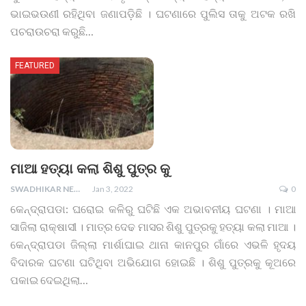
ଭାଇଭଉଣୀ ରହିଥିବା ଜଣାପଡ଼ିଛି । ଘଟଣାରେ ପୁଲିସ ତାକୁ ଅଟକ ରଖି
ପଚରାଉଚରା କରୁଛି
…
FEATURED
ମାଆ ହତ୍ୟା କଲା ଶିଶୁ ପୁତ୍ର କୁ
SWADHIKAR NEWS
Jan 3, 2022
0
କେନ୍ଦ୍ରାପଡା: ଘରୋଇ କଳିରୁ ଘଟିଛି ଏକ ଅଭାବନୀୟ ଘଟଣା । ମାଆ
ସାଜିଲା ରାକ୍ଷାସୀ । ମାତ୍ର ଦେଢ ମାସର ଶିଶୁ ପୁତ୍ରକୁ ହତ୍ୟା କଲା ମାଆ ।
କେନ୍ଦ୍ରାପଡା ଜିଲ୍ଲା ମାର୍ଶାଘାଇ ଥାନା କାନପୁର ଗାଁରେ ଏଭଳି ହୃଦୟ
ବିଦାରକ ଘଟଣା ଘଟିଥିବା ଅଭିଯୋଗ ହୋଇଛି । ଶିଶୁ ପୁତ୍ରକୁ କୂଅରେ
ପକାଇ ଦେଇଥିଲା
…