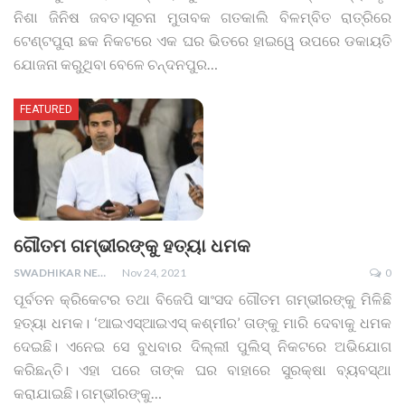
ନିଶା ଜିନିଷ ଜବତ।ସୂଚନା ମୁତାବକ ଗତକାଲି ବିଳମ୍ବିତ ରାତ୍ରିରେ
ଟେଣ୍ଟପୁରା ଛକ ନିକଟରେ ଏକ ଘର ଭିତରେ ହାଇୱେ ଉପରେ ଡକାୟତି
ଯୋଜନା କରୁଥିବା ବେଳେ ଚନ୍ଦନପୁର
…
FEATURED
ଗୌତମ ଗମ୍ଭୀରଙ୍କୁ ହତ୍ୟା ଧମକ
SWADHIKAR NEWS
Nov 24, 2021
0
ପୂର୍ବତନ କ୍ରିକେଟର ତଥା ବିଜେପି ସାଂସଦ ଗୌତମ ଗମ୍ଭୀରଙ୍କୁ ମିଳିଛି
ହତ୍ୟା ଧମକ। ‘ଆଇଏସ୍‌ଆଇଏସ୍‌ କଶ୍ମୀର’ ତାଙ୍କୁ ମାରି ଦେବାକୁ ଧମକ
ଦେଇଛି। ଏନେଇ ସେ ବୁଧବାର ଦିଲ୍ଲୀ ପୁଲିସ୍ ନିକଟରେ ଅଭିଯୋଗ
କରିଛନ୍ତି। ଏହା ପରେ ତାଙ୍କ ଘର ବାହାରେ ସୁରକ୍ଷା ବ୍ୟବସ୍ଥା
କରାଯାଇଛି।
ଗମ୍ଭୀରଙ୍କୁ
…