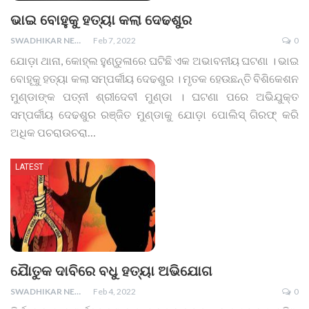
ଭାଇ ବୋହୁକୁ ହତ୍ୟା କଲା ଦେଢଶୁର
SWADHIKAR NEWS
Feb 7, 2022
0
ଯୋଡ଼ା ଥାନା, କୋହ୍ଲ ହୁଣ୍ଡୁଳାରେ ଘଟିଛି ଏକ ଅଭାବନୀୟ ଘଟଣା । ଭାଇ
ବୋହୂକୁ ହତ୍ୟା କଲା ସମ୍ପର୍କୀୟ ଦେଢଶୁର । ମୃତକ ହେଉଛନ୍ତି ବିଶିକେଶନ
ମୁଣ୍ଡାଙ୍କ ପତ୍ନୀ ଶ୍ରୀଦେବୀ ମୁଣ୍ଡା । ଘଟଣା ପରେ ଅଭିଯୁକ୍ତ
ସମ୍ପର୍କୀୟ ଦେଢଶୁର ରଞ୍ଜିତ ମୁଣ୍ଡାକୁ ଯୋଡ଼ା ପୋଲିସ୍ ଗିରଫ୍ କରି
ଅଧିକ ପଚରାଉଚରା
…
LATEST
ଯୈାତୁକ ଦାବିରେ ବଧୁ ହତ୍ୟା ଅଭିଯୋଗ
SWADHIKAR NEWS
Feb 4, 2022
0