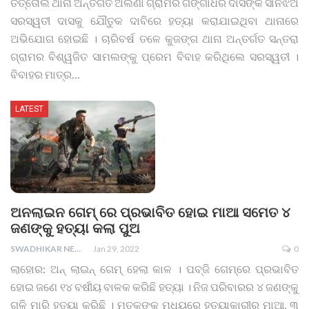
ତିର୍ତ୍ତୋଲ ଥାନା ଅର୍ନ୍ତଗତ ଅଲଣା ଗ୍ରାମର ଗଙ୍ଗାଧର ଦାସଙ୍କ ସାନଝିଅ
ସରସ୍ୱତୀ ଦାସକୁ ଯୌତୁକ ଦାବିରେ ହତ୍ୟା କରାଯାଇଥିବା ଥାନାରେ
ଅଭିଯୋଗ ହୋଇଛି । ଚାରିବର୍ଷ ତଳେ କୁଜଙ୍ଗ ଥାନା ଅନ୍ତର୍ଗତ ସନ୍ତରା
ଗ୍ରାମର ବିଶ୍ୱଜିତ ସାମଲଙ୍କୁ ପ୍ରେମ ବିବାହ କରିଥିଲେ ସରସ୍ୱତୀ ।
ବିବାହର ମାତ୍ର
…
LATEST
ଅନଲାଇନ ଗେମ୍ ରେ ପ୍ରଭାବିତ ହୋଇ ମାଆ ସମେତ ୪
ଜଣଙ୍କୁ ହତ୍ୟା କଲା ପୁଅ
SWADHIKAR NEWS
Jan 29, 2022
0
ଲାହୋର: ଅନ୍ ଲାଇନ୍ ଗେମ୍ ହେଲା କାଳ । ପବ୍ଜି ଗେମ୍ରେ ପ୍ରଭାବିତ
ହୋଇ ଜଣେ ୧୪ ବର୍ଷୀୟ ବାଳକ କରିଛି ହତ୍ୟା । ନିଜ ପରିବାରର ୪ ଜଣଙ୍କୁ
ଗୁଳି ମାରି ହତ୍ୟା କରିଛି । ମୃତକଙ୍କ ମଧ୍ୟରେ ହତ୍ୟାକାରୀର ମାଆ, ୩