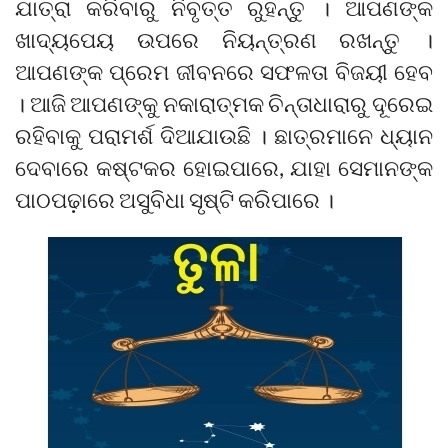
ଯାତ୍ରା କରିବାରୁ ନିବୃତ୍ତ ରୁହନ୍ତୁ । ଆପଣଙ୍କ
ଖାଦ୍ୟପେୟ ଉପରେ ନିୟନ୍ତ୍ରଣ ରଖନ୍ତୁ ।
ଆପଣଙ୍କ ପ୍ରେମ ଜୀବନରେ ସଫଳତା ବିଜୟୀ ହେବ
। ଆଜି ଆପଣଙ୍କୁ ନକାରାତ୍ମକ ଚିନ୍ତାଧାରାରୁ ଦୂରେଇ
ରହିବାକୁ ପରାମର୍ଶ ଦିଆଯାଉଛି । ଛାତ୍ରମାନେ ଧ୍ୟାନ
ଦେବାରେ କଷ୍ଟକର ହୋଇପାରେ, ଯାହା ସେମାନଙ୍କ
ପାଠପଢ଼ାରେ ଅସୁବିଧା ସୃଷ୍ଟି କରିପାରେ ।