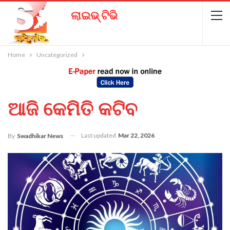
ଲାଇଭ୍ ଟିଭି
Home
Uncategorized
ଆଜି କେମିତି କଟିବ
Last updated
Mar 22, 2026
By
Swadhikar News