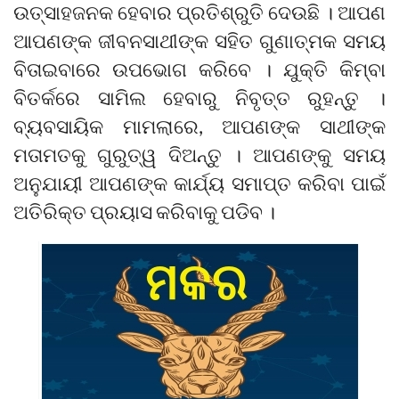
ଉତ୍ସାହଜନକ ହେବାର ପ୍ରତିଶ୍ରୁତି ଦେଉଛି । ଆପଣ
ଆପଣଙ୍କ ଜୀବନସାଥୀଙ୍କ ସହିତ ଗୁଣାତ୍ମକ ସମୟ
ବିତାଇବାରେ ଉପଭୋଗ କରିବେ । ଯୁକ୍ତି କିମ୍ବା
ବିତର୍କରେ ସାମିଲ ହେବାରୁ ନିବୃତ୍ତ ରୁହନ୍ତୁ ।
ବ୍ୟବସାୟିକ ମାମଲାରେ, ଆପଣଙ୍କ ସାଥୀଙ୍କ
ମତାମତକୁ ଗୁରୁତ୍ୱ ଦିଅନ୍ତୁ । ଆପଣଙ୍କୁ ସମୟ
ଅନୁଯାୟୀ ଆପଣଙ୍କ କାର୍ଯ୍ୟ ସମାପ୍ତ କରିବା ପାଇଁ
ଅତିରିକ୍ତ ପ୍ରୟାସ କରିବାକୁ ପଡିବ ।