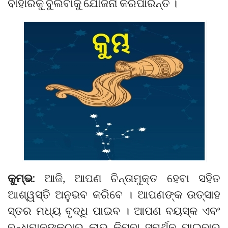
ବାହାରକୁ ବୁଲିବାକୁ ଯୋଜନା କରିପାରନ୍ତି ।
କୁମ୍ଭ:
ଆଜି, ଆପଣ ଚିନ୍ତାମୁକ୍ତ ହେବା ସହିତ
ଆଶ୍ୱସ୍ତି ଅନୁଭବ କରିବେ । ଆପଣଙ୍କ ଉତ୍ସାହ
ସ୍ତର ମଧ୍ୟ ବୃଦ୍ଧି ପାଇବ । ଆପଣ ବୟସ୍କ ଏବଂ
ବନ୍ଧୁମାନଙ୍କଠାରୁ ଲାଭ କିମ୍ବା ସମର୍ଥନ ପାଇବାର