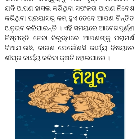
ଯଦି ଆପଣ ହାସଲ କରିଥିବା ସଫଳତା ଆପଣ ନିବେଶ
କରିଥିବା ପ୍ରୟାସରୁ କମ୍ ହୁଏ ତେବେ ଆପଣ ଚିନ୍ତିତ
ଅନୁଭବ କରିପାରନ୍ତି । ଏହି ସମୟରେ ଆବେଗପୂର୍ଣ୍ଣ
ନିଷ୍ପତ୍ତି ନେବା ବିରୁଦ୍ଧରେ ଆପଣଙ୍କୁ ପରାମର୍ଶ
ଦିଆଯାଉଛି, କାରଣ ଯେକୌଣସି କାର୍ଯ୍ୟ ବିଷୟରେ
ଶୀଘ୍ର କାର୍ଯ୍ୟ କରିବା କ୍ଷତି ହୋଇପାରେ ।