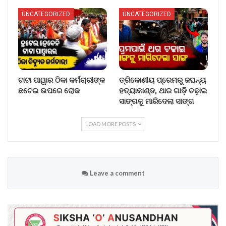
UNCATEGORIZED
UNCATEGORIZED
ଟାଟା ପାୱାର ଠିକା କର୍ମଚାରୀଙ୍କ
ତ୍ରିକୋଣୀୟ ପ୍ରେମରୁ ଜଘନ୍ୟ
ଛଟେଇ ଉପରେ ରୋକ
ହତ୍ୟାକାଣ୍ଡ, ଥାର ଗାଡ଼ି ଚଢ଼ାଇ
ସାଙ୍ଗକୁ ମାରିଦେଲା ସାଙ୍ଗ
LOAD MORE POSTS
Leave a comment