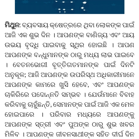
ମିଥୁନ:
ବ୍ୟବସାୟ କ୍ଷେତ୍ରରେ ଥିବା ଲୋକଙ୍କ ପାଇଁ
ଆଜି ଏକ ଶୁଭ ଦିନ । ଆପଣଙ୍କ ବାଣିଜ୍ୟ ଏବଂ ଆୟ
ଉଭୟ ବୃଦ୍ଧି ପାଇବାକୁ ସ୍ଥିର ହୋଇଛି । ଆପଣ
ଆପଣଙ୍କ ବନ୍ଧୁମାନଙ୍କ ଠାରୁ ମଧ୍ୟ ଲାଭ ପାଇବେ
। ବେତନଭୋଗୀ ବୃତ୍ତିଗତମାନଙ୍କ ପାଇଁ ଦିନଟି
ଅନୁକୂଳ; ଆଜି ଆପଣଙ୍କ ଉପରିସ୍ଥ ଅଧିକାରୀମାନେ
ଆପଣଙ୍କ କାମରେ ଖୁସି ହେବେ, ଏବଂ ଆପଣଙ୍କ
ଚାକିରିରେ ପଦୋନ୍ନତି ସମ୍ଭବ । ଯେଉଁମାନେ ବିବାହ
କରିବାକୁ ଚାହୁଁଛନ୍ତି, ସେମାନଙ୍କ ପାଇଁ ଆଜି ଏକ ମେଳ
ହୋଇପାରେ । ପରିବାର ମଧ୍ୟରେ ଆପଣଙ୍କୁ
ଆପଣଙ୍କ ସ୍ତ୍ରୀ ଏବଂ ପୁଅଙ୍କ ଠାରୁ ଶୁଭ ଖବର
ମିଳିବ । ଆପଣଙ୍କ ଜୀବନସାଥୀଙ୍କ ସହିତ ଦୀର୍ଘ ଦିନ