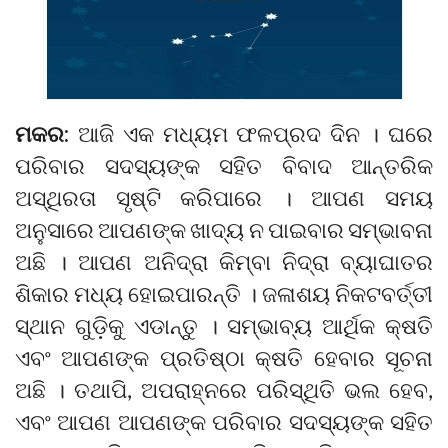
ମକର:
ଆଜି ଏକ ମଧ୍ୟମ ଫଳପ୍ରଦ ଦିନ । ଘରେ
ପରିବାର ସଦସ୍ୟଙ୍କ ସହିତ ବିବାଦ ଆନ୍ତରିକ
ଅସ୍ଥିରତା ସୃଷ୍ଟି କରିପାରେ । ଆପଣ ସମୟ
ଅନୁସାରେ ଆପଣଙ୍କ ଖାଦ୍ୟ ନ ପାଇବାର ସମ୍ଭାବନା
ଅଛି । ଆପଣ ଅନିଦ୍ରା କିମ୍ବା ନିଦ୍ରା ବ୍ୟାଘାତର
ଶିକାର ମଧ୍ୟ ହୋଇପାରନ୍ତି । ଜଳାଶୟ ନିକଟବର୍ତ୍ତୀ
ସ୍ଥାନ ଗୁଡ଼ିକୁ ଏଡାନ୍ତୁ । ସମ୍ଭାବ୍ୟ ଆର୍ଥିକ କ୍ଷତି
ଏବଂ ଆପଣଙ୍କ ପ୍ରତିଷ୍ଠା କ୍ଷତି ହେବାର ସୂଚନା
ଅଛି । ତଥାପି, ଅପରାହ୍ନରେ ପରିସ୍ଥିତି ଭଲ ହେବ,
ଏବଂ ଆପଣ ଆପଣଙ୍କ ପରିବାର ସଦସ୍ୟଙ୍କ ସହିତ