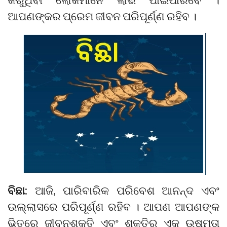
ଆପଣଙ୍କର ପ୍ରେମ ଜୀବନ ପରିପୂର୍ଣ୍ଣ ରହିବ ।
ବିଛା:
ଆଜି, ପାରିବାରିକ ପରିବେଶ ଆନନ୍ଦ ଏବଂ
ଉଲ୍ଲାସରେ ପରିପୂର୍ଣ୍ଣ ରହିବ । ଆପଣ ଆପଣଙ୍କ
ଭିତରେ ଜୀବନଶକ୍ତି ଏବଂ ଶକ୍ତିର ଏକ ଉଷ୍ମତା