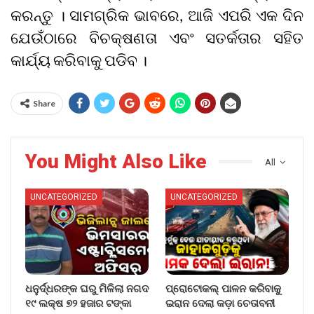
କରନ୍ତୁ । ସାମଗ୍ରିକ ଭାବରେ, ଆଜି ଏପରି ଏକ ଦିନ
ଯେଉଁଠାରେ ବିଚକ୍ଷଣତା ଏବଂ ସତର୍କତାର ସହିତ
କାର୍ଯ୍ୟ କରିବାକୁ ପଡିବ ।
Share
You Might Also Like
All
UNCATEGORIZED
UNCATEGORIZED
ଧନୁର୍ଦ୍ଧରଙ୍କ ଘରୁ ମିଳିଲା ନଗଦ
ପ୍ରୋଟୋକଲ୍ ପାଳନ କରିବାକୁ
୧୯ ଲକ୍ଷ ୭୨ ହଜାର ଟଙ୍କା
ଇରାନ ଦେଲା କଡ଼ା ଚେତାବନୀ