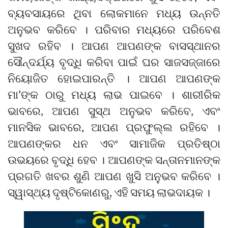
ବ୍ୟବସାୟରେ ଥିବା ଲୋକମାନେ ମଧ୍ୟ ଉନ୍ନତି
ଅନୁଭବ କରିବେ । ପରିବାର ମଧ୍ୟରେ ପରିବେଶ
ସୁଖଦ ରହିବ । ଆପଣ ଆପଣଙ୍କ ବାସସ୍ଥାନର
ସୌନ୍ଦର୍ଯ୍ୟ ବୃଦ୍ଧି କରିବା ପାଇଁ ଘର ସାଜସଜ୍ଜାରେ
ନିୟୋଜିତ ହୋଇପାରନ୍ତି । ଆପଣ ଆପଣଙ୍କ
ମା’ଙ୍କ ଠାରୁ ମଧ୍ୟ ଲାଭ ପାଇବେ । ଶାରୀରିକ
ଭାବରେ, ଆପଣ ସୁସ୍ଥ ଅନୁଭବ କରିବେ, ଏବଂ
ମାନସିକ ଭାବରେ, ଆପଣ ପ୍ରଫୁଲ୍ଲ ରହିବେ ।
ଆପଣଙ୍କର ଧନ ଏବଂ ସାମାଜିକ ପ୍ରତିଷ୍ଠା
ଉଭୟରେ ବୃଦ୍ଧି ହେବ । ଆପଣଙ୍କ ସନ୍ତାନମାନଙ୍କ
ପ୍ରଗତି ଖବର ଶୁଣି ଆପଣ ଖୁସି ଅନୁଭବ କରିବେ ।
ସ୍ୱାସ୍ଥ୍ୟ ଦୃଷ୍ଟିକୋଣରୁ, ଏହି ସମୟ ଲାଭଦାୟକ ।