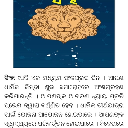
ସିଂହ:
ଆଜି ଏକ ମଧ୍ୟମ ଫଳପ୍ରଦ ଦିନ । ଆପଣ
ଧାର୍ମିକ କିମ୍ବା ଶୁଭ ସମାରୋହରେ ଅଂଶଗ୍ରହଣ
କରିପାରନ୍ତି । ଆପଣଙ୍କ ଆଚରଣ ନ୍ୟାୟ ପ୍ରତି
ପ୍ରେମ ଦ୍ୱାରା ବର୍ଣ୍ଣିତ ହେବ । ଧାର୍ମିକ ତୀର୍ଥଯାତ୍ରା
ପାଇଁ ଯୋଜନା ଆୟୋଜନ ହୋଇପାରେ । ଆପଣଙ୍କ
ସ୍ୱାସ୍ଥ୍ୟରେ ପରିବର୍ତ୍ତନ ହୋଇପାରେ । ବିଦେଶରେ