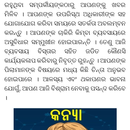
ରହୁଥିବା ସମ୍ପର୍କୀୟଙ୍କଠାରୁ ଆପଣଙ୍କୁ ଖବର
ମିଳିବ । ଆପଣଙ୍କ ଉପରିସ୍ଥ ଅଧିକାରୀଙ୍କ ସହ
ଯୋଗାଯୋଗ କରିବା ସମୟରେ ସତର୍କତା ଅବଲମ୍ବନ
କରନ୍ତୁ । ଆପଣଙ୍କ ଚାକିରି କିମ୍ବା ବ୍ୟବସାୟରେ
ଅସୁବିଧାର ସମ୍ମୁଖୀନ ହୋଇପାରନ୍ତି । ତେଣୁ ଆଜି
ବ୍ୟବସାୟ ବିସ୍ତାର ସହିତ ଜଡିତ କୌଣସି
କାର୍ଯ୍ୟକଳାପ କରିବାରୁ ନିବୃତ୍ତ ରୁହନ୍ତୁ । ଆପଣଙ୍କ
ପିଲାମାନଙ୍କ ବିଷୟରେ ମଧ୍ୟ କିଛି ଚିନ୍ତା ଅନୁଭବ
ହୋଇପାରେ । ଆଳସ୍ୟ ଏବଂ ଥକାପଣର ଭାବନା
ଯୋଗୁଁ, ଆପଣ ଆଜି ବିଶ୍ରାମ ନେବାକୁ ପସନ୍ଦ କରିବେ
।