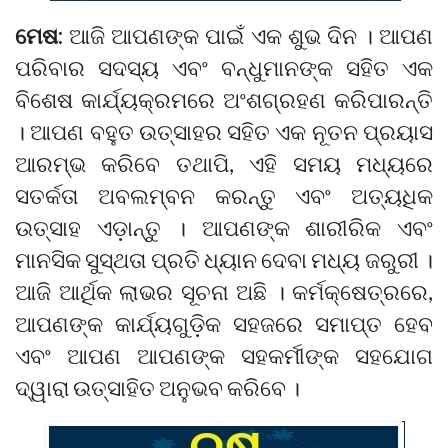
ମେଷ:
ଆଜି ଆପଣଙ୍କ ପାଇଁ ଏକ ଶୁଭ ଦିନ । ଆପଣ
ପରିବାର ସଦସ୍ୟ ଏବଂ ବନ୍ଧୁମାନଙ୍କ ସହିତ ଏକ
ବିଶେଷ କାର୍ଯ୍ୟକ୍ରମରେ ଅଂଶଗ୍ରହଣ କରିପାରନ୍ତି
। ଆପଣ ବହୁତ ଉତ୍ସାହର ସହିତ ଏକ ନୂତନ ପ୍ରୟାସ
ଆରମ୍ଭ କରିବେ ତଥାପି, ଏହି ସମୟ ମଧ୍ୟରେ
ସତର୍କତା ଅବଲମ୍ବନ କରନ୍ତୁ ଏବଂ ଅତ୍ୟଧିକ
ଉତ୍ସାହ ଏଡ଼ାନ୍ତୁ । ଆପଣଙ୍କ ଶାରୀରିକ ଏବଂ
ମାନସିକ ସୁସ୍ଥତା ପ୍ରତି ଧ୍ୟାନ ଦେବା ମଧ୍ୟ ଜରୁରୀ ।
ଆଜି ଆର୍ଥିକ ଲାଭର ସୂଚନା ଅଛି । କର୍ମକ୍ଷେତ୍ରରେ,
ଆପଣଙ୍କ କାର୍ଯ୍ୟଗୁଡ଼ିକ ସହଜରେ ସମାପ୍ତ ହେବ
ଏବଂ ଆପଣ ଆପଣଙ୍କ ସହକର୍ମୀଙ୍କ ସହଯୋଗ
ଦ୍ୱାରା ଉତ୍ସାହିତ ଅନୁଭବ କରିବେ ।