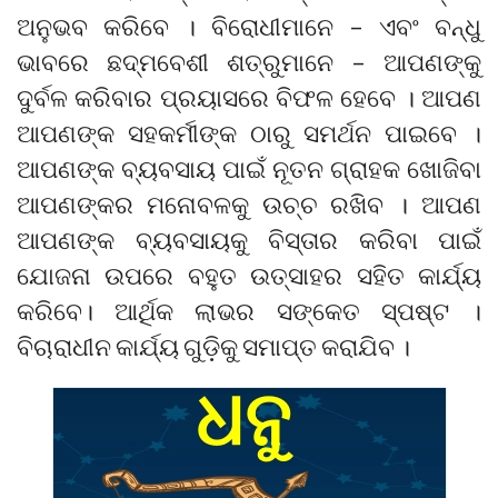
ଅନୁଭବ କରିବେ । ବିରୋଧୀମାନେ – ଏବଂ ବନ୍ଧୁ
ଭାବରେ ଛଦ୍ମବେଶୀ ଶତ୍ରୁମାନେ – ଆପଣଙ୍କୁ
ଦୁର୍ବଳ କରିବାର ପ୍ରୟାସରେ ବିଫଳ ହେବେ । ଆପଣ
ଆପଣଙ୍କ ସହକର୍ମୀଙ୍କ ଠାରୁ ସମର୍ଥନ ପାଇବେ ।
ଆପଣଙ୍କ ବ୍ୟବସାୟ ପାଇଁ ନୂତନ ଗ୍ରାହକ ଖୋଜିବା
ଆପଣଙ୍କର ମନୋବଳକୁ ଉଚ୍ଚ ରଖିବ । ଆପଣ
ଆପଣଙ୍କ ବ୍ୟବସାୟକୁ ବିସ୍ତାର କରିବା ପାଇଁ
ଯୋଜନା ଉପରେ ବହୁତ ଉତ୍ସାହର ସହିତ କାର୍ଯ୍ୟ
କରିବେ। ଆର୍ଥିକ ଲାଭର ସଙ୍କେତ ସ୍ପଷ୍ଟ ।
ବିଚାରାଧୀନ କାର୍ଯ୍ୟ ଗୁଡ଼ିକୁ ସମାପ୍ତ କରାଯିବ ।