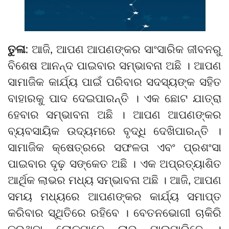
ତୁଳା:
ଆଜି, ଆପଣ ଆପଣଙ୍କର ସାଂସାରିକ ଜୀବନରୁ
ବିଶେଷ ଆନନ୍ଦ ପାଇବାର ସମ୍ଭାବନା ଅଛି । ଆପଣ
ସାମାଜିକ କାର୍ଯ୍ୟ ପାଇଁ ପରିବାର ସଦସ୍ୟଙ୍କ ସହିତ
ବାହାରକୁ ପାଦ ଦେଇପାରନ୍ତି । ଏକ ଛୋଟ ଯାତ୍ରା
ହେବାର ସମ୍ଭାବନା ଅଛି । ଆପଣ ଆପଣଙ୍କର
ବ୍ୟବସାୟିକ ଉଦ୍ୟମରେ ବୃଦ୍ଧି ଦେଖିପାରନ୍ତି ।
ସାମାଜିକ କ୍ଷେତ୍ରରେ ସଫଳତା ଏବଂ ପ୍ରଶଂସା
ପାଇବାର ଦୃଢ଼ ସଙ୍କେତ ଅଛି । ଏକ ଅପ୍ରତ୍ୟାଶିତ
ଆର୍ଥିକ ଲାଭର ମଧ୍ୟ ସମ୍ଭାବନା ଅଛି । ଆଜି, ଆପଣ
ସମୟ ମଧ୍ୟରେ ଆପଣଙ୍କର କାର୍ଯ୍ୟ ସମାପ୍ତ
କରିବାର ସ୍ଥିତିରେ ରହିବେ । ବେତନଭୋଗୀ ଚାକିରି
କରୁଥିବା ଲୋକମାନେ ଲାଭ ପାଇପାରିବେ ।