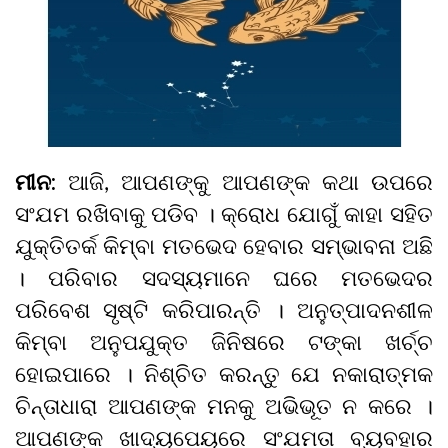
ମୀନ:
ଆଜି, ଆପଣଙ୍କୁ ଆପଣଙ୍କ କଥା ଉପରେ
ସଂଯମ ରଖିବାକୁ ପଡିବ । କ୍ରୋଧ ଯୋଗୁଁ କାହା ସହିତ
ଯୁକ୍ତିତର୍କ କିମ୍ବା ମତଭେଦ ହେବାର ସମ୍ଭାବନା ଅଛି
। ପରିବାର ସଦସ୍ୟମାନେ ଘରେ ମତଭେଦର
ପରିବେଶ ସୃଷ୍ଟି କରିପାରନ୍ତି । ଅନୁତ୍ପାଦନଶୀଳ
କିମ୍ବା ଅନୁପଯୁକ୍ତ ଜିନିଷରେ ଟଙ୍କା ଖର୍ଚ୍ଚ
ହୋଇପାରେ । ନିଶ୍ଚିତ କରନ୍ତୁ ଯେ ନକାରାତ୍ମକ
ଚିନ୍ତାଧାରା ଆପଣଙ୍କ ମନକୁ ଅଭିଭୂତ ନ କରେ ।
ଆପଣଙ୍କ ଖାଦ୍ୟପେୟରେ ସଂଯମତା ବ୍ୟବହାର