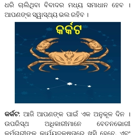
ଧରି ଚାଲିଥିବା ବିବାଦର ମଧ୍ୟ ସମାଧାନ ହେବ ।
ଆପଣଙ୍କ ସ୍ୱାସ୍ଥ୍ୟ ଭଲ ରହିବ ।
କର୍କଟ:
ଆଜି ଆପଣଙ୍କ ପାଇଁ ଏକ ଅନୁକୂଳ ଦିନ ।
ଉପରିସ୍ଥ ଅଧିକାରୀମାନେ ବେତନଭୋଗୀ
କର୍ମଚାରୀଙ୍କ କାର୍ଯ୍ୟଦକ୍ଷତାରେ ଖୁସି ହେବେ, ଏବଂ