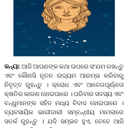
କନ୍ୟା:
ଆଜି ଆପଣଙ୍କ କଥା ଉପରେ ସଂଯମ ରଖନ୍ତୁ
ଏବଂ କୌଣସି ନୂତନ ଉଦ୍ୟମ ଆରମ୍ଭ କରିବାରୁ
ନିବୃତ୍ତ ରୁହନ୍ତୁ । କ୍ରୋଧ ଏବଂ ଆବେଗପୂର୍ଣ୍ଣତା
କ୍ଷତିର କାରଣ ହୋଇପାରେ । ପରିବାର ସଦସ୍ୟ ଏବଂ
ବନ୍ଧୁମାନଙ୍କ ସହିତ ମଧ୍ୟ ବିବାଦ ହୋଇପାରେ ।
ବ୍ୟବସାୟିକ ଭାଗୀଦାରୀ ସମ୍ବନ୍ଧୀୟ ମାମଲାରେ
ସତର୍କ ରୁହନ୍ତୁ । ଯଦି ସମ୍ଭବ ହୁଏ, ତେବେ ଆଜି