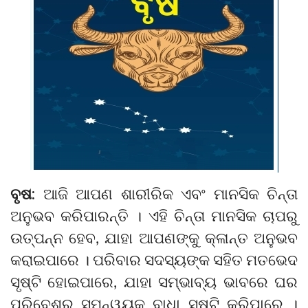
ବୃଷ:
ଆଜି ଆପଣ ଶାରୀରିକ ଏବଂ ମାନସିକ ଚିନ୍ତା
ଅନୁଭବ କରିପାରନ୍ତି । ଏହି ଚିନ୍ତା ମାନସିକ ଚାପରୁ
ଉତ୍ପନ୍ନ ହେବ, ଯାହା ଆପଣଙ୍କୁ କ୍ଳାନ୍ତ ଅନୁଭବ
କରାଇପାରେ । ପରିବାର ସଦସ୍ୟଙ୍କ ସହିତ ମତଭେଦ
ସୃଷ୍ଟି ହୋଇପାରେ, ଯାହା ସମ୍ଭାବ୍ୟ ଭାବରେ ଘର
ପରିବେଶର ସମନ୍ୱୟକୁ ବାଧା ସୃଷ୍ଟି କରିପାରେ ।