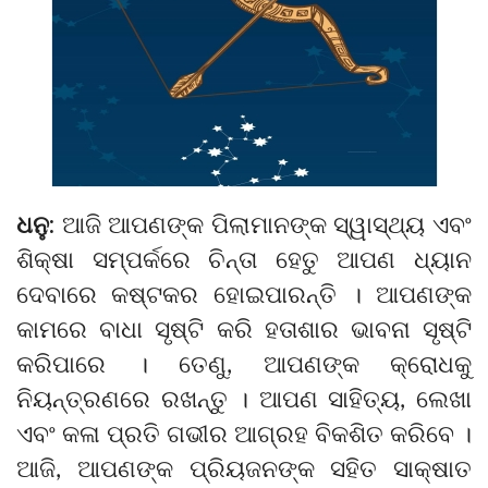
ଧନୁ:
ଆଜି ଆପଣଙ୍କ ପିଲାମାନଙ୍କ ସ୍ୱାସ୍ଥ୍ୟ ଏବଂ
ଶିକ୍ଷା ସମ୍ପର୍କରେ ଚିନ୍ତା ହେତୁ ଆପଣ ଧ୍ୟାନ
ଦେବାରେ କଷ୍ଟକର ହୋଇପାରନ୍ତି । ଆପଣଙ୍କ
କାମରେ ବାଧା ସୃଷ୍ଟି କରି ହତାଶାର ଭାବନା ସୃଷ୍ଟି
କରିପାରେ । ତେଣୁ, ଆପଣଙ୍କ କ୍ରୋଧକୁ
ନିୟନ୍ତ୍ରଣରେ ରଖନ୍ତୁ । ଆପଣ ସାହିତ୍ୟ, ଲେଖା
ଏବଂ କଳା ପ୍ରତି ଗଭୀର ଆଗ୍ରହ ବିକଶିତ କରିବେ ।
ଆଜି, ଆପଣଙ୍କ ପ୍ରିୟଜନଙ୍କ ସହିତ ସାକ୍ଷାତ