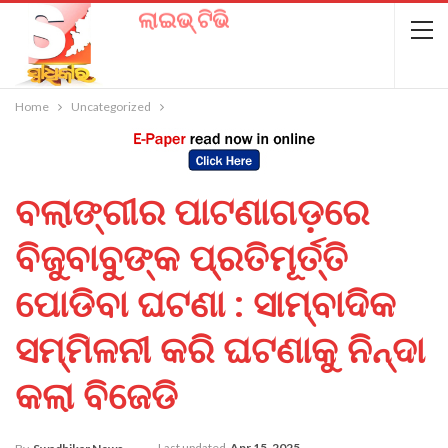
ଲାଇଭ୍ ଟିଭି
Home
Uncategorized
ବଲାଙ୍ଗୀର ପାଟଣାଗଡ଼ରେ
ବିଜୁବାବୁଙ୍କ ପ୍ରତିମୂର୍ତ୍ତି
ପୋଡିବା ଘଟଣା : ସାମ୍ବାଦିକ
ସମ୍ମିଳନୀ କରି ଘଟଣାକୁ ନିନ୍ଦା
କଲା ବିଜେଡି
Last updated
Apr 15, 2025