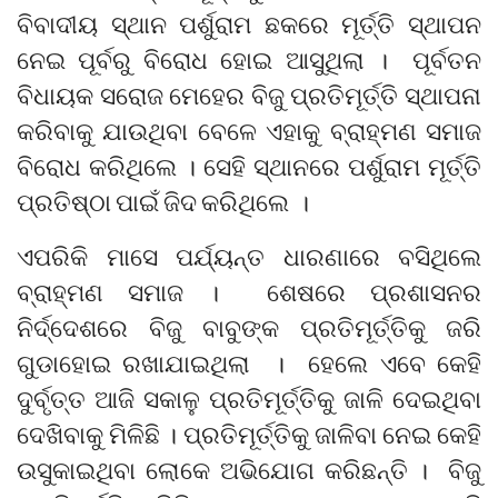
ବିବାଦୀୟ ସ୍ଥାନ ପର୍ଶୁରାମ ଛକରେ ମୂର୍ତ୍ତି ସ୍ଥାପନ
ନେଇ ପୂର୍ବରୁ ବିରୋଧ ହୋଇ ଆସୁଥିଲା । ପୂର୍ବତନ
ବିଧାୟକ ସରୋଜ ମେହେର ବିଜୁ ପ୍ରତିମୂର୍ତ୍ତି ସ୍ଥାପନା
କରିବାକୁ ଯାଉଥିବା ବେଳେ ଏହାକୁ ବ୍ରାହ୍ମଣ ସମାଜ
ବିରୋଧ କରିଥିଲେ । ସେହି ସ୍ଥାନରେ ପର୍ଶୁରାମ ମୂର୍ତ୍ତି
ପ୍ରତିଷ୍ଠା ପାଇଁ ଜିଦ କରିଥିଲେ ।
ଏପରିକି ମାସେ ପର୍ଯ୍ୟନ୍ତ ଧାରଣାରେ ବସିଥିଲେ
ବ୍ରାହ୍ମଣ ସମାଜ । ଶେଷରେ ପ୍ରଶାସନର
ନିର୍ଦ୍ଦେଶରେ ବିଜୁ ବାବୁଙ୍କ ପ୍ରତିମୂର୍ତ୍ତିକୁ ଜରି
ଗୁଡାହୋଇ ରଖାଯାଇଥିଲା । ହେଲେ ଏବେ କେହି
ଦୁର୍ବୃତ୍ତ ଆଜି ସକାଳୁ ପ୍ରତିମୂର୍ତ୍ତିକୁ ଜାଳି ଦେଇଥିବା
ଦେଖିବାକୁ ମିଳିଛି । ପ୍ରତିମୂର୍ତ୍ତିକୁ ଜାଳିବା ନେଇ କେହି
ଉସୁକାଇଥିବା ଲୋକେ ଅଭିଯୋଗ କରିଛନ୍ତି । ବିଜୁ