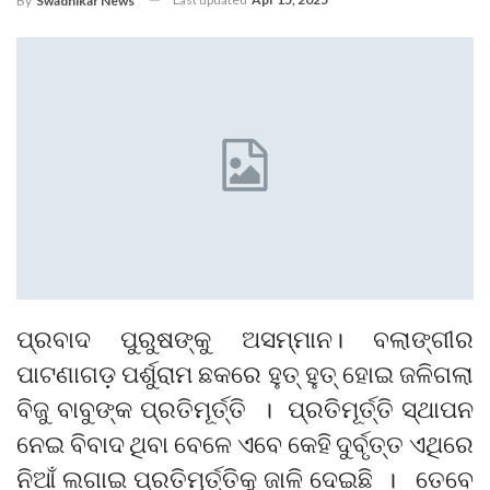
By
Swadhikar News
ପ୍ରବାଦ ପୁରୁଷଙ୍କୁ ଅସମ୍ମାନ। ବଲାଙ୍ଗୀର
ପାଟଣାଗଡ଼ ପର୍ଶୁରାମ ଛକରେ ହୁତ୍ ହୁତ୍ ହୋଇ ଜଳିଗଲା
ବିଜୁ ବାବୁଙ୍କ ପ୍ରତିମୂର୍ତ୍ତି । ପ୍ରତିମୂର୍ତ୍ତି ସ୍ଥାପନ
ନେଇ ବିବାଦ ଥିବା ବେଳେ ଏବେ କେହି ଦୁର୍ବୃତ୍ତ ଏଥିରେ
ନିଆଁ ଲଗାଇ ପ୍ରତିମୂର୍ତ୍ତିକୁ ଜାଳି ଦେଇଛି । ତେବେ