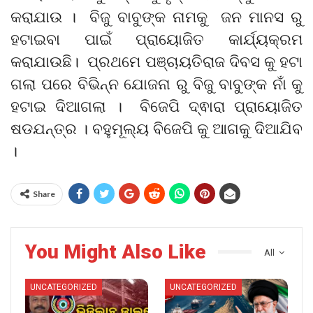
କରାଯାଉ । ବିଜୁ ବାବୁଙ୍କ ନାମକୁ ଜନ ମାନସ ରୁ
ହଟାଇବା ପାଇଁ ପ୍ରାୟୋଜିତ କାର୍ଯ୍ୟକ୍ରମ
କରାଯାଉଛି। ପ୍ରଥମେ ପଞ୍ଚାୟତିରାଜ ଦିବସ କୁ ହଟା
ଗଲା ପରେ ବିଭିନ୍ନ ଯୋଜନା ରୁ ବିଜୁ ବାବୁଙ୍କ ନାଁ କୁ
ହଟାଇ ଦିଆଗଲା । ବିଜେପି ଦ୍ଵାରା ପ୍ରାୟୋଜିତ
ଷଡଯନ୍ତ୍ର । ବହୁମୂଲ୍ୟ ବିଜେପି କୁ ଆଗକୁ ଦିଆଯିବ
।
Share
You Might Also Like
All
UNCATEGORIZED
UNCATEGORIZED