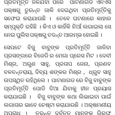
ପ୍ରତିମୂର୍ତ୍ତି ଜଳିଯିବା ପରେ ପାଟଣାଗଡ ଏନଏସି
ପକ୍ଷରୁ ତୁରନ୍ତ ଜାଳି ଦେଇଥିବା ପ୍ରତିମୂର୍ତ୍ତିକୁ
ସଫେଇ କରାଯାଉଛି । ତେବେ ଘଟଣାରେ କାହାର
ସମ୍ପୃକ୍ତି ରହିଛି । କିଏ ଓ କାହିଁକି ନିଆଁ ଲଗାଇଲା ସେ
ନେଇ ପୁଲିସ ପକ୍ଷରୁ ତଦନ୍ତ ଆରମ୍ଭ ହୋଇଛି ।
ସେପଟେ ବିଜୁ ବାବୁଙ୍କ ପ୍ରତିମୂର୍ତ୍ତି ଜାଳିବା
ପ୍ରସଙ୍ଗରେ ବିଜେଡି ର ମେଗା ପ୍ରେସ ମିଟ । ଦେବୀ
ମିଶ୍ର, ଅରୁଣ ସାହୁ, ପ୍ରତାପ ଜେନା, ପ୍ରଣବ
ବଳବନ୍ତରାୟ, ଦିବ୍ୟ ଶଙ୍କର ମିଶ୍ର , ଧ୍ରୁବ ସାହୁ
ଉପସ୍ଥିତ ରହିଥିଲେ । ପାଟଣାଗଡ ରେ ବିଜୁ ବାବୁଙ୍କ
ପ୍ରତିମୂର୍ତ୍ତି ପୋଡି ଦିଆ ଯିବାକୁ ହୀନ ପ୍ରୟାସ
କରାଯାଇଛି । ବିଜୁ ବାବୁଙ୍କ କଥା ଲିଭାଇବା ପାଇଁ
ଲଗାତାର ଭାବେ ଚେଷ୍ଟା କରାଯାଉଛି । ଅକ୍ଷମଣୀୟ
ଅପରାଧ । ତୁରନ୍ତ ଦୁର୍ବୃତ୍ତ ମାନଙ୍କୁ ଗିରଫ