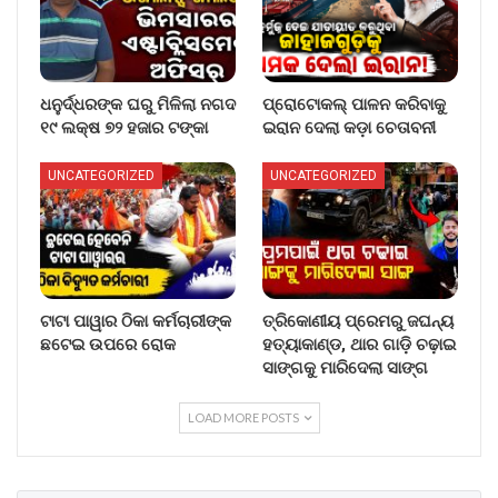
ଧନୁର୍ଦ୍ଧରଙ୍କ ଘରୁ ମିଳିଲା ନଗଦ
ପ୍ରୋଟୋକଲ୍ ପାଳନ କରିବାକୁ
୧୯ ଲକ୍ଷ ୭୨ ହଜାର ଟଙ୍କା
ଇରାନ ଦେଲା କଡ଼ା ଚେତାବନୀ
UNCATEGORIZED
UNCATEGORIZED
ଟାଟା ପାୱାର ଠିକା କର୍ମଚାରୀଙ୍କ
ତ୍ରିକୋଣୀୟ ପ୍ରେମରୁ ଜଘନ୍ୟ
ଛଟେଇ ଉପରେ ରୋକ
ହତ୍ୟାକାଣ୍ଡ, ଥାର ଗାଡ଼ି ଚଢ଼ାଇ
ସାଙ୍ଗକୁ ମାରିଦେଲା ସାଙ୍ଗ
LOAD MORE POSTS