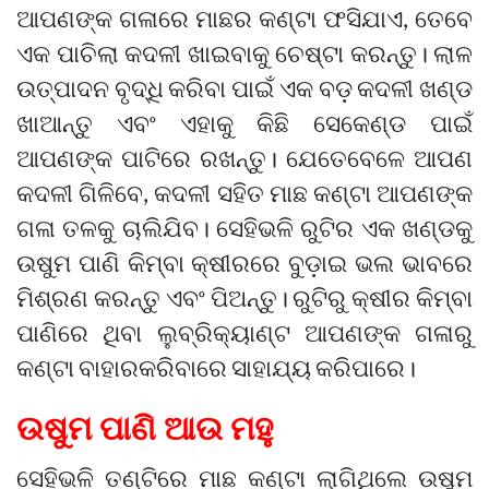
ଆପଣଙ୍କ ଗଳାରେ ମାଛର କଣ୍ଟା ଫସିଯାଏ, ତେବେ
ଏକ ପାଚିଲା କଦଳୀ ଖାଇବାକୁ ଚେଷ୍ଟା କରନ୍ତୁ। ଲାଳ
ଉତ୍ପାଦନ ବୃଦ୍ଧି କରିବା ପାଇଁ ଏକ ବଡ଼ କଦଳୀ ଖଣ୍ଡ
ଖାଆନ୍ତୁ ଏବଂ ଏହାକୁ କିଛି ସେକେଣ୍ଡ ପାଇଁ
ଆପଣଙ୍କ ପାଟିରେ ରଖନ୍ତୁ। ଯେତେବେଳେ ଆପଣ
କଦଳୀ ଗିଳିବେ, କଦଳୀ ସହିତ ମାଛ କଣ୍ଟା ଆପଣଙ୍କ
ଗଳା ତଳକୁ ଚାଲିଯିବ। ସେହିଭଳି ରୁଟିର ଏକ ଖଣ୍ଡକୁ
ଉଷୁମ ପାଣି କିମ୍ବା କ୍ଷୀରରେ ବୁଡ଼ାଇ ଭଲ ଭାବରେ
ମିଶ୍ରଣ କରନ୍ତୁ ଏବଂ ପିଅନ୍ତୁ। ରୁଟିରୁ କ୍ଷୀର କିମ୍ବା
ପାଣିରେ ଥିବା ଲୁବ୍ରିକ୍ୟାଣ୍ଟ ଆପଣଙ୍କ ଗଳାରୁ
କଣ୍ଟା ବାହାରକରିବାରେ ସାହାଯ୍ୟ କରିପାରେ।
ଉଷୁମ ପାଣି ଆଉ ମହୁ
ସେହିଭଳି ତଣ୍ଟିରେ ମାଛ କଣ୍ଟା ଲାଗିଥିଲେ ଉଷୁମ