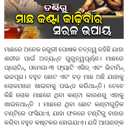
ମାଛରେ ଅନେକ ଜରୁରୀ ପୋଷକ ତତ୍ତ୍ୱ ରହିଛି ଯାହା
ଶରୀର ପାଇଁ ଅତ୍ୟନ୍ତ ଗୁରୁତ୍ୱପୂର୍ଣ୍ଣ। ମାଛରେ
ପ୍ରୋଟିନ୍, ଓମେଗା-୩ ଫ୍ୟାଟି ଏସିଡ୍ ଏବଂ ଭିଟାମିନ୍
ଭରପୂର। ବହୁତ ଛୋଟ ଏବଂ ବଡ଼ ମାଛ ଅଛି ଯାହାକୁ
ଲୋକମାନେ ଖାଇବାକୁ ପସନ୍ଦ କରିଥାନ୍ତି। ତେବେ
କିଛି ଲୋକ ମାଛରେ ଥିବା କଣ୍ଟା କାରଣରୁ ଏହାକୁ
ଖାଇନଥାନ୍ତି । ମାଛରେ ଥିବା ଛୋଟ କଣ୍ଟାଗୁଡ଼ିକ
ଟଣ୍ଟିରେ ଫସିଯାଏ, ଯାହା ଫଳରେ ଟଣ୍ଟିରୁ ବାହାର
କରିବା ବହୁତ କଷ୍ଟକର ହୋଇଯାଏ। ଯଦି ଆପଣଙ୍କ