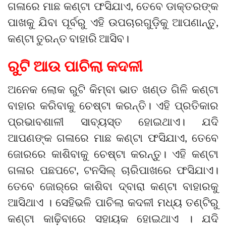
ଗଳାରେ ମାଛ କଣ୍ଟା ଫସିଯାଏ, ତେବେ ଡାକ୍ତରଙ୍କ
ପାଖକୁ ଯିବା ପୂର୍ବରୁ ଏହି ଉପଚାରଗୁଡ଼ିକୁ ଆପଣାନ୍ତୁ,
କଣ୍ଟା ତୁରନ୍ତ ବାହାରି ଆସିବ।
ରୁଟି ଆଉ ପାଚିଲା କଦଳୀ
ଅନେକ ଲୋକ ରୁଟି କିମ୍ବା ଭାତ ଖଣ୍ଡ ଗିଳି କଣ୍ଟା
ବାହାର କରିବାକୁ ଚେଷ୍ଟା କରନ୍ତି। ଏହି ପ୍ରତିକାର
ପ୍ରଭାବଶାଳୀ ସାବ୍ୟସ୍ତ ହୋଇଥାଏ। ଯଦି
ଆପଣଙ୍କ ଗଳାରେ ମାଛ କଣ୍ଟା ଫସିଯାଏ, ତେବେ
ଜୋରରେ କାଶିବାକୁ ଚେଷ୍ଟା କରନ୍ତୁ। ଏହି କଣ୍ଟା
ଗଳାର ପଛପଟେ, ଟନସିଲ୍ ଚାରିପାଖରେ ଫସିଯାଏ।
ତେବେ ଜୋର୍‌ରେ କାଶିବା ଦ୍ବାରା କଣ୍ଟା ବାହାରକୁ
ଆସିଥାଏ । ସେହିଭଳି ପାଚିଲା କଦଳୀ ମଧ୍ୟ ତଣ୍ଟିରୁ
କଣ୍ଟା କାଢ଼ିବାରେ ସହାୟକ ହୋଇଥାଏ । ଯଦି