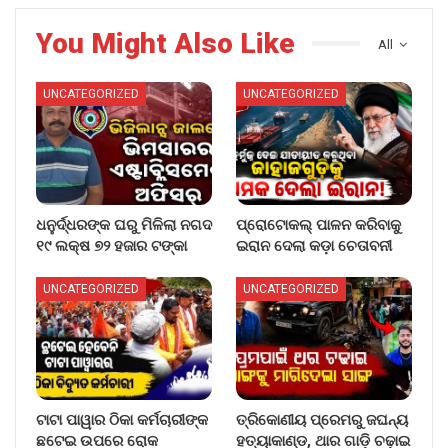
You Might Also Like
All
UNCATEGORIZED
UNCATEGORIZED
ଧନୁର୍ଦ୍ଧରଙ୍କ ଘରୁ ମିଳିଲା ନଗଦ
ପ୍ରୋଟୋକଲ୍ ପାଳନ କରିବାକୁ
୧୯ ଲକ୍ଷ ୭୨ ହଜାର ଟଙ୍କା
ଇରାନ ଦେଲା କଡ଼ା ଚେତାବନୀ
UNCATEGORIZED
UNCATEGORIZED
ଟାଟା ପାୱାର ଠିକା କର୍ମଚାରୀଙ୍କ
ତ୍ରିକୋଣୀୟ ପ୍ରେମରୁ ଜଘନ୍ୟ
ଛଟେଇ ଉପରେ ରୋକ
ହତ୍ୟାକାଣ୍ଡ, ଥାର ଗାଡ଼ି ଚଢ଼ାଇ