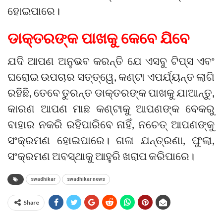
ହୋଇପାରେ।
ଡାକ୍ତରଙ୍କ ପାଖକୁ କେବେ ଯିବେ
ଯଦି ଆପଣ ଅନୁଭବ କରନ୍ତି ଯେ ଏସବୁ ଟିପ୍ସ ଏବଂ
ଘରୋଇ ଉପଚାର ସତ୍ତ୍ୱେ, କଣ୍ଟା ଏପର୍ଯ୍ୟନ୍ତ ଲାଗି
ରହିଛି, ତେବେ ତୁରନ୍ତ ଡାକ୍ତରଙ୍କ ପାଖକୁ ଯାଆନ୍ତୁ,
କାରଣ ଆପଣ ମାଛ କଣ୍ଟାକୁ ଆପଣଙ୍କ ବେକରୁ
ବାହାର ନକରି ରହିପାରିବେ ନାହିଁ, ନଚେତ୍ ଆପଣଙ୍କୁ
ସଂକ୍ରମଣ ହୋଇପାରେ। ଗଳା ଯନ୍ତ୍ରଣା, ଫୁଲା,
ସଂକ୍ରମଣ ଅବସ୍ଥାକୁ ଆହୁରି ଖରାପ କରିପାରେ।
swadhikar
swadhikar news
Share