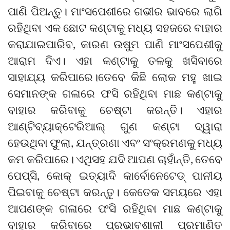
ପାଣି ପିଅନ୍ତୁ। ମାଂସପେଶୀରେ ଗଭୀର ଭାବରେ ଲାଗି
ରହିଥିବା ଏକ ଛୋଟ କଣ୍ଟାକୁ ମଧ୍ୟ ସହଜରେ ବାହାର
କରାଯାଇପାରିବ, କାରଣ ଉଷୁମ ପାଣି ମାଂସପେଶୀକୁ
ଆରାମ ଦିଏ। ଏହା କଣ୍ଟାକୁ ତଳକୁ ଖସିବାରେ
ସାହାଯ୍ୟ କରିପାରେ।ତେବେ କିଛି ଲୋକ ମହୁ ଖାଇ
ସେମାନଙ୍କ ଗଳାରେ ଫସି ରହିଥିବା ମାଛ କଣ୍ଟାକୁ
ବାହାର କରିବାକୁ ଚେଷ୍ଟା କରନ୍ତି। ଏହାର
ଆଣ୍ଟିବ୍ୟାକ୍ଟେରିଆଲ୍ ଗୁଣ କଣ୍ଟା ଦ୍ୱାରା
ହେଉଥିବା ଫୁଲା, ଯନ୍ତ୍ରଣା ଏବଂ ସଂକ୍ରମଣକୁ ମଧ୍ୟ
କମ କରିପାରେ। ଏଥିସହ ଯଦି ଆପଣ ଚାହାଁନ୍ତି, ତେବେ
ପେପ୍ସି, କୋକ୍ ଇତ୍ୟାଦି କାର୍ବୋନେଟେଡ୍ ପାନୀୟ
ପିଇବାକୁ ଚେଷ୍ଟା କରନ୍ତୁ। କେତେକ ସମୟରେ ଏହା
ଆପଣଙ୍କ ଗଳାରେ ଫସି ରହିଥିବା ମାଛ କଣ୍ଟାକୁ
ବାହାର କରିବାରେ ପ୍ରଭାବଶାଳୀ ପ୍ରମାଣିତ