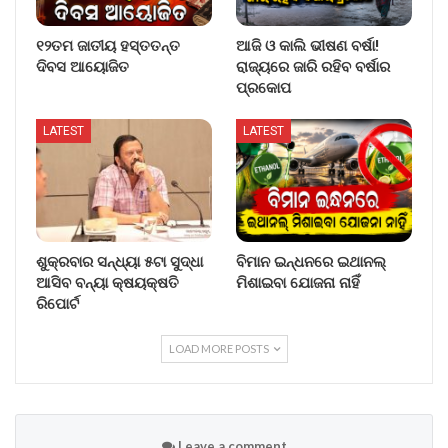
୧୨ତମ ଜାତୀୟ ହସ୍ତତନ୍ତ
ଆଜି ଓ କାଲି ଭୀଷଣ ବର୍ଷା!
ଦିବସ ଆୟୋଜିତ
ରାଜ୍ୟରେ ଜାରି ରହିବ ବର୍ଷାର
ପ୍ରକୋପ
LATEST
LATEST
ଶୁକ୍ରବାର ସନ୍ଧ୍ୟା ୫ଟା ସୁଦ୍ଧା
ବିମାନ ଇନ୍ଧନରେ ଇଥାନଲ୍
ଆସିବ ବନ୍ୟା କ୍ଷୟକ୍ଷତି
ମିଶାଇବା ଯୋଜନା ନାହିଁ
ରିପୋର୍ଟ
LOAD MORE POSTS
Leave a comment