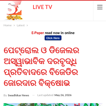
LIVE TV
Home
Latest
ପେଟ୍ରୋଲ ଓ ଡିଜେଲର
ଅସ୍ୱାଭାବିକ ଦରବୃଦ୍ଧି
ପ୍ରତିବାଦରେ ବିଜେଡିର
ଜୋରଦାର ବିକ୍ଷୋଭ
Last updated
May 26, 2026
By
Swadhikar News