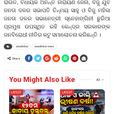
ରାଉତ, ବିଧାୟକ ଅନନ୍ତ ନାରାୟଣ ଜେନା, ବିଜୁ ଯୁବ
ଜନତା ଦଳର ସଭାପତି ଚିନ୍ମୟ ସାହୁ ଓ ବିଜୁ ମହିଳା
ଜନତା ଦଳର ସଭାନେତ୍ରୀ ସ୍ନେହାଙ୍ଗିନୀ ଛୁରିଆ
ପ୍ରମୁଖ ଉପସ୍ଥିତ ରହି କେନ୍ଦ୍ର ସରକାରଙ୍କ
ଜନବିରୋଧୀ ନୀତିର କଟୁ ସମାଲୋଚନା କରିଛନ୍ତି ।
swadhikar
swadhikar news
Share
You Might Also Like
All
LATEST
LATEST