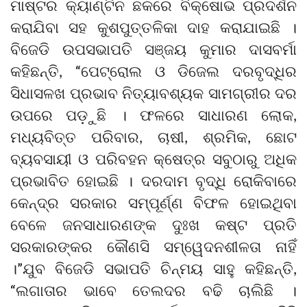
ମାଷ୍ଟର କ୍ୟାଣ୍ଟିନ ଛକରେ ବିକ୍ଷୋଭ ପ୍ରଦର୍ଶନ
କରାଯିବା ସହ କୁଶପୁତ୍ତଳିକା ଦାହ କରାଯାଇଛି ।
ବିଜେଡି ଉପସଭାପତି ସଞ୍ଜୟ କୁମାର ଦାସବର୍ମା
କହିଛନ୍ତି, “ପେଟ୍ରୋଲ ଓ ଡିଜେଲ ଦରବୃଦ୍ଧିର
ସିଧାସଳଖ ପ୍ରଭାବ ନିତ୍ୟାବଶ୍ୟକ ସାମଗ୍ରୀର ଦର
ଉପରେ ପଡ଼ୁଛି । ଫଳରେ ସାଧାରଣ ଲୋକ,
ମଧ୍ୟବିତ୍ତ ପରିବାର, ଚାଷୀ, ଶ୍ରମିକ, ଛୋଟ
ବ୍ୟବସାୟୀ ଓ ପରିବହନ କ୍ଷେତ୍ର ସବୁଠାରୁ ଅଧିକ
ପ୍ରଭାବିତ ହୋଇଛି । ଦରଦାମ ବୃଦ୍ଧି ରୋକିବାରେ
କେନ୍ଦ୍ର ସରକାର ସମ୍ପୂର୍ଣ୍ଣ ବିଫଳ ହୋଇଥିବା
ବେଳେ ଜନସାଧାରଣଙ୍କ ଦୁଃଖ କଷ୍ଟ ପ୍ରତି
ସରକାରଙ୍କର କୌଣସି ସମ୍ୱେଦନଶୀଳତା ନାହିଁ
।”ଯୁବ ବିଜେଡି ସଭାପତି ଚିନ୍ମୟ ସାହୁ କହିଛନ୍ତି,
“ଲଗାତାର ଭାବେ ତେଲଦର ବଢି ଚାଲିଛି ।