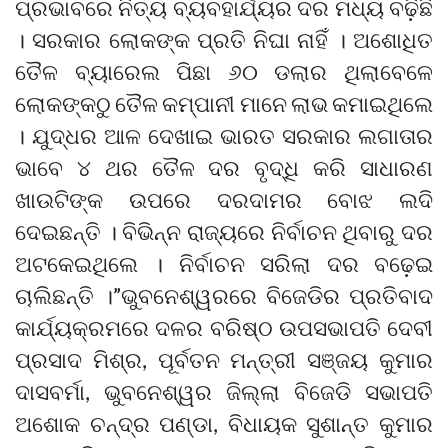
ପ୍ରଭାବରେ ନିତ୍ୟ ବ୍ୟବହାର୍ଯ୍ୟର ଦର ମଧ୍ୟ ବଢ଼ିଛି
। ସରକାର ଲୋକଙ୍କ ପ୍ରତି ନିଘା ନାହିଁ । ଅଶୋଧିତ
ତୈଳ ବ୍ୟାରେଲ ପିଛା ୬୦ ଡଲାର ଥିଲାବେଳେ
ଲୋକଙ୍କଠୁ ତୈଳ କମ୍ପାନୀ ମାନେ ଲାଭ କମାଇଥିଲେ
। ଯୁଦ୍ଧର ଆଳ ଦେଖାଇ ଭାରତ ସରକାର ଲଗାତାର
ଭାବେ ୪ ଥର ତୈଳ ଦର ବୃଦ୍ଧି କରି ସାଧାରଣ
ଖାଉଟିଙ୍କ ଉପରେ ଦରଦାମର ବୋଝ ଲଦି
ଦେଇଛନ୍ତି । ବିଭିନ୍ନ ରାଜ୍ୟରେ ନିର୍ବାଚନ ଥିବାରୁ ଦର
ଅଟକେଇଥିଲେ । ନିର୍ବାଚନ ସରିଲା ଦର ବଢ଼େଇ
ଚାଲିଛନ୍ତି ।”ଭୁବନେଶ୍ୱରରେ ବିଜେଡିର ପ୍ରତିବାଦ
କାର୍ଯ୍ୟକ୍ରମରେ ଦଳର ବରିଷ୍ଠ ଉପସଭାପତି ଦେବୀ
ପ୍ରସାଦ ମିଶ୍ର, ପୂର୍ବତନ ମନ୍ତ୍ରୀ ସଞ୍ଜୟ କୁମାର
ଦାସବର୍ମା, ଭୁବନେଶ୍ୱର ଜିଲ୍ଲା ବିଜେଡି ସଭାପତି
ଅଶୋକ ଚନ୍ଦ୍ର ପଣ୍ଡା, ବିଧାୟକ ସୁଶାନ୍ତ କୁମାର