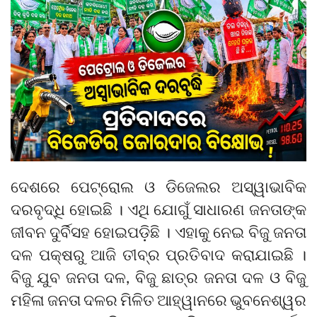
ଦେଶରେ ପେଟ୍ରୋଲ ଓ ଡିଜେଲର ଅସ୍ୱାଭାବିକ
ଦରବୃଦ୍ଧି ହୋଇଛି । ଏଥି ଯୋଗୁଁ ସାଧାରଣ ଜନତାଙ୍କ
ଜୀବନ ଦୁର୍ବିସହ ହୋଇପଡ଼ିଛି । ଏହାକୁ ନେଇ ବିଜୁ ଜନତା
ଦଳ ପକ୍ଷରୁ ଆଜି ତୀବ୍ର ପ୍ରତିବାଦ କରାଯାଇଛି ।
ବିଜୁ ଯୁବ ଜନତା ଦଳ, ବିଜୁ ଛାତ୍ର ଜନତା ଦଳ ଓ ବିଜୁ
ମହିଳା ଜନତା ଦଳର ମିଳିତ ଆହ୍ୱାନରେ ଭୁବନେଶ୍ୱର