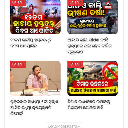
LATEST
LATEST
୧୨ତମ ଜାତୀୟ ହସ୍ତତନ୍ତ
ଆଜି ଓ କାଲି ଭୀଷଣ ବର୍ଷା!
ଦିବସ ଆୟୋଜିତ
ରାଜ୍ୟରେ ଜାରି ରହିବ ବର୍ଷାର
ପ୍ରକୋପ
LATEST
LATEST
ଶୁକ୍ରବାର ସନ୍ଧ୍ୟା ୫ଟା ସୁଦ୍ଧା
ବିମାନ ଇନ୍ଧନରେ ଇଥାନଲ୍
ଆସିବ ବନ୍ୟା କ୍ଷୟକ୍ଷତି
ମିଶାଇବା ଯୋଜନା ନାହିଁ
ରିପୋର୍ଟ
LOAD MORE POSTS