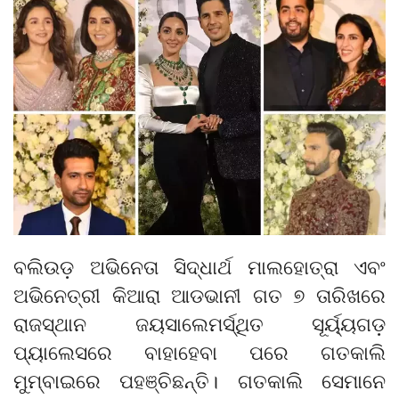
ବଲିଉଡ଼ ଅଭିନେତା ସିଦ୍ଧାର୍ଥ ମାଲହୋତ୍ରା ଏବଂ
ଅଭିନେତ୍ରୀ କିଆରା ଆଡଭାନୀ ଗତ ୭ ତାରିଖରେ
ରାଜସ୍ଥାନ ଜୟସାଲେମର୍ସ୍ଥିତ ସୂର୍ୟ୍ୟଗଡ଼
ପ୍ୟାଲେସରେ ବାହାହେବା ପରେ ଗତକାଲି
ମୁମ୍ବାଇରେ ପହଞ୍ଚିଛନ୍ତି। ଗତକାଲି ସେମାନେ