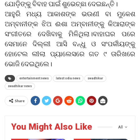
ଯୋଡ଼ିଙ୍କୁ ବିବାହ ପାଇଁ ଶୁଭେଚ୍ଛା ଦେଇଛନ୍ତି।
ଆହୁରି ମଧ୍ୟ ଆକାଶଙ୍କ ଭଉଣୀ ବା ମୁକେଶ
ଅମ୍ବାନୀଙ୍କ ଝିଅ ଈଶା ଅମ୍ବାନୀଙ୍କୁ କିଆରାଙ୍କ
ସଂଗୀତରେ ଦେଖିବାକୁ ମିଳିଥିଲା।ବାହାଘର ପରେ
ସେମାନେ ଦିଲ୍ଲୀ ଆସି ବନ୍ଧୁ ଓ ସଂପର୍କୀୟଙ୍କୁ
ହୋଟେଲ ଲୀଲା ପ୍ୟାଲେସରେ ଗତ ୯ ତାରିଖରେ
ଭୋଜି ଦେଇଥିଲେ।
entertainment news
latest odia news
swadhikar
swadhikar news
Share
You Might Also Like
All