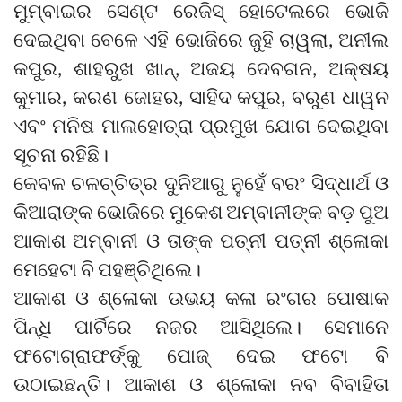
ମୁମ୍ବାଇର ସେଣ୍ଟ ରେଜିସ୍ ହୋଟେଲରେ ଭୋଜି
ଦେଇଥିବା ବେଳେ ଏହି ଭୋଜିରେ ଜୁହି ଚାୱଲା, ଅନୀଲ
କପୁର, ଶାହରୁଖ ଖାନ୍, ଅଜୟ ଦେବଗନ, ଅକ୍ଷୟ
କୁମାର, କରଣ ଜୋହର, ସାହିଦ କପୁର, ବରୁଣ ଧାୱନ
ଏବଂ ମନିଷ ମାଲହୋତ୍ରା ପ୍ରମୁଖ ଯୋଗ ଦେଇଥିବା
ସୂଚନା ରହିଛି।
କେବଳ ଚଳଚ୍ଚିତ୍ର ଦୁନିଆରୁ ନୁହେଁ ବରଂ ସିଦ୍ଧାର୍ଥ ଓ
କିଆରାଙ୍କ ଭୋଜିରେ ମୁକେଶ ଅମ୍ବାନୀଙ୍କ ବଡ଼ ପୁଅ
ଆକାଶ ଅମ୍ବାନୀ ଓ ତାଙ୍କ ପତ୍ନୀ ପତ୍ନୀ ଶ୍ଳୋକା
ମେହେଟା ବି ପହଞ୍ଚିଥିଲେ।
ଆକାଶ ଓ ଶ୍ଳୋକା ଉଭୟ କଳା ରଂଗର ପୋଷାକ
ପିନ୍ଧି ପାର୍ଟିରେ ନଜର ଆସିଥିଲେ। ସେମାନେ
ଫଟୋଗ୍ରାଫର୍ଙ୍କୁ ପୋଜ୍ ଦେଇ ଫଟୋ ବି
ଉଠାଇଛନ୍ତି। ଆକାଶ ଓ ଶ୍ଳୋକା ନବ ବିବାହିତା