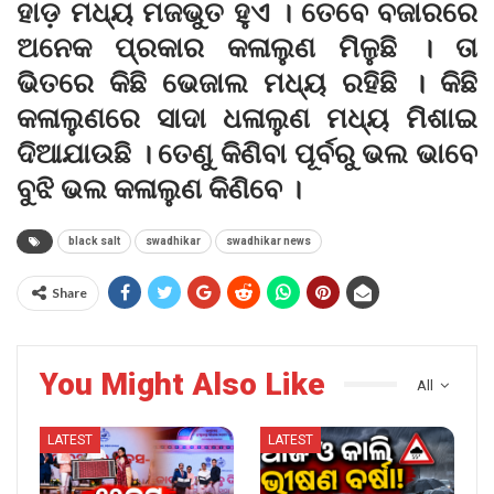
ହାଡ଼ ମଧ୍ୟ ମଜଭୁତ ହୁଏ । ତେବେ ବଜାରରେ
ଅନେକ ପ୍ରକାର କଳାଲୁଣ ମିଳୁଛି । ତା
ଭିତରେ କିଛି ଭେଜାଲ ମଧ୍ୟ ରହିଛି । କିଛି
କଳାଲୁଣରେ ସାଦା ଧଳାଲୁଣ ମଧ୍ୟ ମିଶାଇ
ଦିଆଯାଉଛି । ତେଣୁ କିଣିବା ପୂର୍ବରୁ ଭଲ ଭାବେ
ବୁଝି ଭଲ କଳାଲୁଣ କିଣିବେ ।
black salt
swadhikar
swadhikar news
Share
You Might Also Like
All
LATEST
LATEST