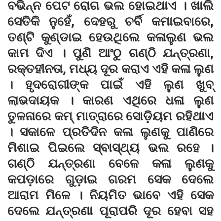
ବଭିନ୍ନ ପେଟ ରୋଗ ଭଲ ହୋଇଥାଏ । ଖାଲି
ସେତିକି ନୁହେଁ, ଦେହରୁ ଚର୍ବି କମାଇବାରେ,
ତଣ୍ଟି କୁଣ୍ଡାଇ ହେଉଥିଲେ କଳାଲୁଣ ଭଲ
କାମ ଦିଏ । ପୁଣି ଆଂଠୁ ଗଣ୍ଠି ଯନ୍ତ୍ରଣା,
ରକ୍ତହୀନତା, ମଧ୍ୟ ଦୂର କରାଏ ଏହି କଳା ଲୁଣ
। ହୃଦରୋଗୀଙ୍କ ପାଇଁ ଏହି ଲୁଣ ଖୁବ୍
ଲାଭଦାୟକ । କାରଣ ଏଥିରେ ଧଳା ଲୁଣ
ତୁଳନାରେ କମ୍ ମାତ୍ରାରେ ସୋଡ଼ିୟମ ରହିଥାଏ
। ସକାଳେ ପ୍ରତିଦିନ କଳା ଲୁଣକୁ ପାଣିରେ
ମିଶାଇ ପିଇଲେ ସ୍ବାସ୍ଥ୍ୟ ଭଲ ରହେ ।
ଗଣ୍ଠି ଯନ୍ତ୍ରଣା ବେଳେ କଳା ଲୁଣକୁ
କପଡ଼ାରେ ଗୁଡ଼ାଇ ଗରମ ସେକ ଦେଲେ
ଆରାମ ମିଳେ । ନିୟମିତ ଭାବେ ଏହି ସେକ
ଦେଲେ ଯନ୍ତ୍ରଣା ପୂରାପରି ଦୂର ହେବା ସହ