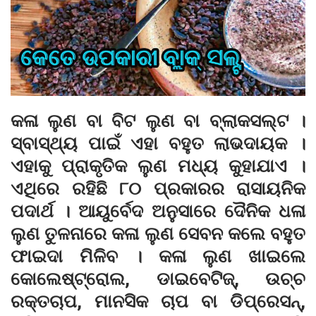
କଳା ଲୁଣ ବା ବିଟ ଲୁଣ ବା ବ୍ଲାକସଲ୍ଟ ।
ସ୍ବାସ୍ଥ୍ୟ ପାଇଁ ଏହା ବହୁତ ଲାଭଦାୟକ ।
ଏହାକୁ ପ୍ରାକୃତିକ ଲୁଣ ମଧ୍ୟ କୁହାଯାଏ ।
ଏଥିରେ ରହିଛି ୮୦ ପ୍ରକାରର ରାସାୟନିକ
ପଦାର୍ଥ । ଆୟୁର୍ବେଦ ଅନୁସାରେ ଦୈନିକ ଧଳା
ଲୁଣ ତୁଳନାରେ କଳା ଲୁଣ ସେବନ କଲେ ବହୁତ
ଫାଇଦା ମିଳିବ । କଳା ଲୁଣ ଖାଇଲେ
କୋଲେଷ୍ଟ୍ରୋଲ, ଡାଇବେଟିଜ୍, ଉଚ୍ଚ
ରକ୍ତଚାପ, ମାନସିକ ଚାପ ବା ଡିପ୍ରେସନ୍,