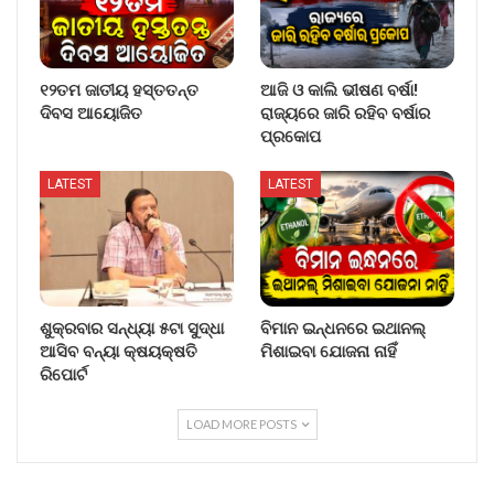
୧୨ତମ ଜାତୀୟ ହସ୍ତତନ୍ତ
ଆଜି ଓ କାଲି ଭୀଷଣ ବର୍ଷା!
ଦିବସ ଆୟୋଜିତ
ରାଜ୍ୟରେ ଜାରି ରହିବ ବର୍ଷାର
ପ୍ରକୋପ
LATEST
LATEST
ଶୁକ୍ରବାର ସନ୍ଧ୍ୟା ୫ଟା ସୁଦ୍ଧା
ବିମାନ ଇନ୍ଧନରେ ଇଥାନଲ୍
ଆସିବ ବନ୍ୟା କ୍ଷୟକ୍ଷତି
ମିଶାଇବା ଯୋଜନା ନାହିଁ
ରିପୋର୍ଟ
LOAD MORE POSTS