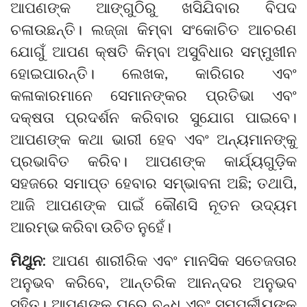
ଆପଣଙ୍କ ଆଙ୍ଗୁଠିରୁ ଖସିଯିବାର ବିପଦ
ଚଳାଉଛନ୍ତି। ଲଜ୍ଜା କିମ୍ବା ସଂକୋଚିତ ଆଚରଣ
ଯୋଗୁଁ ଆପଣ କ୍ଷତି କିମ୍ବା ଅସୁବିଧାର ସମ୍ମୁଖୀନ
ହୋଇପାରନ୍ତି। ଲେଖକ, କାରିଗର ଏବଂ
କଳାକାରମାନେ ସେମାନଙ୍କର ପ୍ରତିଭା ଏବଂ
ଦକ୍ଷତା ପ୍ରଦର୍ଶନ କରିବାର ସୁଯୋଗ ପାଇବେ।
ଆପଣଙ୍କ କଥା ଭାରୀ ହେବ ଏବଂ ଅନ୍ୟମାନଙ୍କୁ
ପ୍ରଭାବିତ କରିବ। ଆପଣଙ୍କ କାର୍ଯ୍ୟଗୁଡ଼ିକ
ସହଜରେ ସମାପ୍ତ ହେବାର ସମ୍ଭାବନା ଅଛି; ତଥାପି,
ଆଜି ଆପଣଙ୍କ ପାଇଁ କୌଣସି ନୂତନ ଉଦ୍ୟମ
ଆରମ୍ଭ କରିବା ଉଚିତ ନୁହେଁ।
ମିଥୁନ:
ଆପଣ ଶାରୀରିକ ଏବଂ ମାନସିକ ସତେଜତାର
ଅନୁଭବ କରିବେ, ଆନ୍ତରିକ ଆନନ୍ଦର ଅନୁଭବ
ସହିତ। ଆପଣଙ୍କ ଘରେ ବନ୍ଧୁ ଏବଂ ସମ୍ପର୍କୀୟଙ୍କ