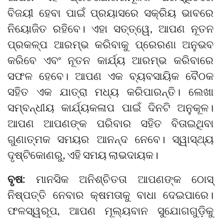
ବିଜୟୀ ହେବା ପାଇଁ ପ୍ରୟାସରେ ସକ୍ରିୟ ଭାବରେ
ନିୟୋଜିତ ରହିବେ। ଏହା ସତ୍ତ୍ୱେ, ଆପଣ ନୂତନ
ପ୍ରକଳ୍ପ ଆରମ୍ଭ କରିବାକୁ ପ୍ରେରଣା ଅନୁଭବ
କରିବେ ଏବଂ ନୂତନ କାର୍ଯ୍ୟ ଆରମ୍ଭ କରିବାରେ
ସଫଳ ହେବେ। ଆପଣ ଏକ ବ୍ୟବସାୟିକ ବୈଠକ
ସହିତ ଏକ ଯାତ୍ରା ମଧ୍ୟ କରିପାରନ୍ତି। ଲେଖା
ସମ୍ବନ୍ଧୀୟ କାର୍ଯ୍ୟକଳାପ ପାଇଁ ଦିନଟି ଅନୁକୂଳ।
ଆପଣ ଆପଣଙ୍କ ପରିବାର ସହିତ ବିତାଇଥିବା
ଗୁଣାତ୍ମକ ସମୟର ଆନନ୍ଦ ନେବେ। ସ୍ୱାସ୍ଥ୍ୟ
ଦୃଷ୍ଟିକୋଣରୁ, ଏହି ସମୟ ଲାଭଦାୟକ।
ବୃଷ:
ମାନସିକ ଅନିଶ୍ଚିତତା ଆପଣଙ୍କ ଠୋସ୍
ନିଷ୍ପତ୍ତି ନେବାର କ୍ଷମତାକୁ ବାଧା ଦେଇପାରେ।
ଫଳସ୍ୱରୂପ, ଆପଣ ମୂଲ୍ୟବାନ ସୁଯୋଗଗୁଡ଼ିକୁ