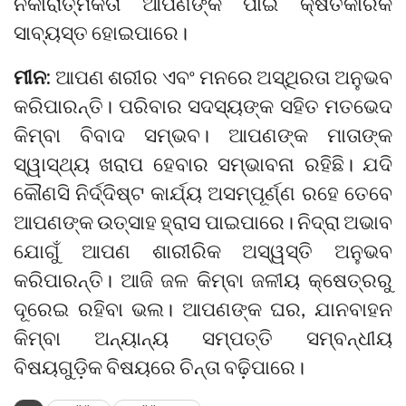
ନକାରାତ୍ମକତା ଆପଣଙ୍କ ପାଇଁ କ୍ଷତିକାରକ
ସାବ୍ୟସ୍ତ ହୋଇପାରେ।
ମୀନ:
ଆପଣ ଶରୀର ଏବଂ ମନରେ ଅସ୍ଥିରତା ଅନୁଭବ
କରିପାରନ୍ତି। ପରିବାର ସଦସ୍ୟଙ୍କ ସହିତ ମତଭେଦ
କିମ୍ବା ବିବାଦ ସମ୍ଭବ। ଆପଣଙ୍କ ମାତାଙ୍କ
ସ୍ୱାସ୍ଥ୍ୟ ଖରାପ ହେବାର ସମ୍ଭାବନା ରହିଛି। ଯଦି
କୌଣସି ନିର୍ଦ୍ଦିଷ୍ଟ କାର୍ଯ୍ୟ ଅସମ୍ପୂର୍ଣ୍ଣ ରହେ ତେବେ
ଆପଣଙ୍କ ଉତ୍ସାହ ହ୍ରାସ ପାଇପାରେ। ନିଦ୍ରା ଅଭାବ
ଯୋଗୁଁ ଆପଣ ଶାରୀରିକ ଅସ୍ୱସ୍ତି ଅନୁଭବ
କରିପାରନ୍ତି। ଆଜି ଜଳ କିମ୍ବା ଜଳୀୟ କ୍ଷେତ୍ରରୁ
ଦୂରେଇ ରହିବା ଭଲ। ଆପଣଙ୍କ ଘର, ଯାନବାହନ
କିମ୍ବା ଅନ୍ୟାନ୍ୟ ସମ୍ପତ୍ତି ସମ୍ବନ୍ଧୀୟ
ବିଷୟଗୁଡ଼ିକ ବିଷୟରେ ଚିନ୍ତା ବଢ଼ିପାରେ।