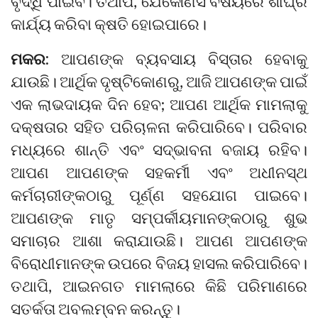
ବୃଦ୍ଧି ପାଇବ। ତଥାପି, ଯେକୌଣସି ବିଷୟରେ ଶୀଘ୍ର
କାର୍ଯ୍ୟ କରିବା କ୍ଷତି ହୋଇପାରେ।
ମକର:
ଆପଣଙ୍କ ବ୍ୟବସାୟ ବିସ୍ତାର ହେବାକୁ
ଯାଉଛି। ଆର୍ଥିକ ଦୃଷ୍ଟିକୋଣରୁ, ଆଜି ଆପଣଙ୍କ ପାଇଁ
ଏକ ଲାଭଦାୟକ ଦିନ ହେବ; ଆପଣ ଆର୍ଥିକ ମାମଲାକୁ
ଦକ୍ଷତାର ସହିତ ପରିଚାଳନା କରିପାରିବେ। ପରିବାର
ମଧ୍ୟରେ ଶାନ୍ତି ଏବଂ ସଦ୍ଭାବନା ବଜାୟ ରହିବ।
ଆପଣ ଆପଣଙ୍କ ସହକର୍ମୀ ଏବଂ ଅଧୀନସ୍ଥ
କର୍ମଚାରୀଙ୍କଠାରୁ ପୂର୍ଣ୍ଣ ସହଯୋଗ ପାଇବେ।
ଆପଣଙ୍କ ମାତୃ ସମ୍ପର୍କୀୟମାନଙ୍କଠାରୁ ଶୁଭ
ସମାଚାର ଆଶା କରାଯାଉଛି। ଆପଣ ଆପଣଙ୍କ
ବିରୋଧୀମାନଙ୍କ ଉପରେ ବିଜୟ ହାସଲ କରିପାରିବେ।
ତଥାପି, ଆଇନଗତ ମାମଲାରେ କିଛି ପରିମାଣରେ
ସତର୍କତା ଅବଲମ୍ବନ କରନ୍ତୁ।