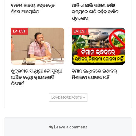
୧୨ତମ ଜାତୀୟ ହସ୍ତତନ୍ତ
ଆଜି ଓ କାଲି ଭୀଷଣ ବର୍ଷା!
ଦିବସ ଆୟୋଜିତ
ରାଜ୍ୟରେ ଜାରି ରହିବ ବର୍ଷାର
ପ୍ରକୋପ
LATEST
LATEST
ଶୁକ୍ରବାର ସନ୍ଧ୍ୟା ୫ଟା ସୁଦ୍ଧା
ବିମାନ ଇନ୍ଧନରେ ଇଥାନଲ୍
ଆସିବ ବନ୍ୟା କ୍ଷୟକ୍ଷତି
ମିଶାଇବା ଯୋଜନା ନାହିଁ
ରିପୋର୍ଟ
LOAD MORE POSTS
Leave a comment