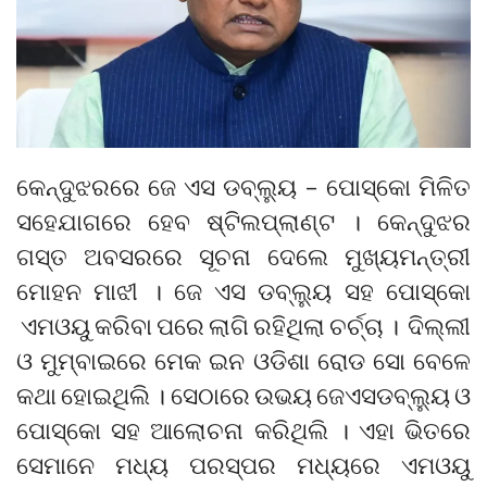
କେନ୍ଦୁଝରରେ ଜେ ଏସ ଡବ୍ଲ୍ୟୁ – ପୋସ୍କୋ ମିଳିତ
ସହେଯାଗରେ ହେବ ଷ୍ଟିଲପ୍ଲାଣ୍ଟ । କେନ୍ଦୁଝର
ଗସ୍ତ ଅବସରରେ ସୂଚନା ଦେଲେ ମୁଖ୍ୟମନ୍ତ୍ରୀ
ମୋହନ ମାଝୀ । ଜେ ଏସ ଡବ୍ଲ୍ୟୁ ସହ ପୋସ୍କୋ
ଏମଓୟୁ କରିବା ପରେ ଲାଗି ରହିଥିଲା ଚର୍ଚ୍ଚା । ଦିଲ୍ଲୀ
ଓ ମୁମ୍ବାଇରେ ମେକ ଇନ ଓଡିଶା ରୋଡ ସୋ ବେଳେ
କଥା ହୋଇଥିଲି । ସେଠାରେ ଉଭୟ ଜେଏସଡବ୍ଲ୍ୟୁ ଓ
ପୋସ୍କୋ ସହ ଆଲୋଚନା କରିଥିଲି । ଏହା ଭିତରେ
ସେମାନେ ମଧ୍ୟ ପରସ୍ପର ମଧ୍ୟରେ ଏମଓୟୁ