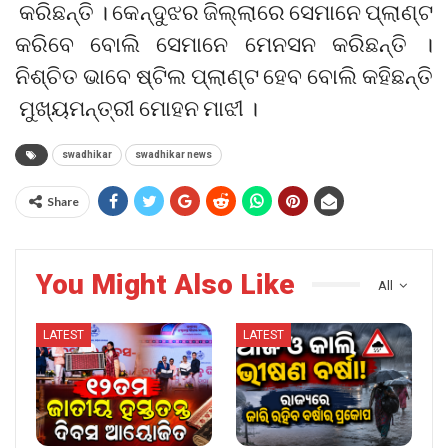
କରିଛନ୍ତି । କେନ୍ଦୁଝର ଜିଲ୍ଲାରେ ସେମାନେ ପ୍ଲାଣ୍ଟ
କରିବେ ବୋଲି ସେମାନେ ମେନସନ କରିଛନ୍ତି ।
ନିଶ୍ଚିତ ଭାବେ ଷ୍ଟିଲ ପ୍ଲାଣ୍ଟ ହେବ ବୋଲି କହିଛନ୍ତି
ମୁଖ୍ୟମନ୍ତ୍ରୀ ମୋହନ ମାଝୀ ।
swadhikar
swadhikar news
Share
You Might Also Like
All
LATEST
LATEST