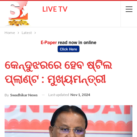
LIVE TV
Home
Latest
କେନ୍ଦୁଝରରେ ହେବ ଷ୍ଟିଲ
ପ୍ଲାଣ୍ଟ : ମୁଖ୍ୟମନ୍ତ୍ରୀ
Last updated
Nov 1, 2024
By
Swadhikar News