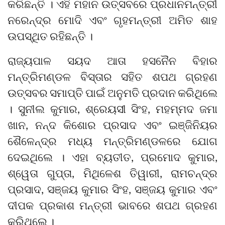
କରିଛନ୍ତି । ଏହି ମହାନ ଉତ୍ସବରେ ପ୍ରଧାନମନ୍ତ୍ରୀ
ନରେନ୍ଦ୍ର ମୋଦି ଏବଂ ଗୃହମନ୍ତ୍ରୀ ଅମିତ ଶାହ
ଉପସ୍ଥିତ ରହିଛନ୍ତି ।
ରାଜ୍ୟପାଳ ସୟଦ ଆତା ହସନୈନ ବିହାର
ମନ୍ତ୍ରିମଣ୍ଡଳ ବିସ୍ତାର ସହିତ ଶପଥ ଗ୍ରହଣ
ଉତ୍ସବର ସମାପ୍ତି ପାଇଁ ଅନୁମତି ପ୍ରଦାନ କରିଥିଲେ
। ସୁନୀଲ କୁମାର, ଶ୍ରେୟସୀ ସିଂହ, ମହମ୍ମଦ ଜମା
ଖାନ, ନନ୍ଦ କିଶୋର ପ୍ରସାଦ ଏବଂ ଇଞ୍ଜିନିୟର
ଶୈଳେନ୍ଦ୍ର ମଧ୍ୟ ମନ୍ତ୍ରିମଣ୍ଡଳରେ ଯୋଗ
ଦେଇଥିଲେ । ଏହା ବ୍ୟତୀତ, ପ୍ରମୋଦ କୁମାର,
ଶ୍ୱେତା ଗୁପ୍ତା, ମିଥିଳେଶ ତିୱାରୀ, ରାମଚନ୍ଦ୍ର
ପ୍ରସାଦ, ସଞ୍ଜୟ କୁମାର ସିଂହ, ସଞ୍ଜୟ କୁମାର ଏବଂ
ଦୀପକ ପ୍ରକାଶ ମନ୍ତ୍ରୀ ଭାବରେ ଶପଥ ଗ୍ରହଣ
କରିଥିଲେ ।