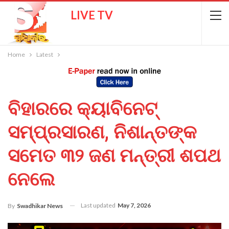
LIVE TV
Home
Latest
ବିହାରରେ କ୍ୟାବିନେଟ୍
ସମ୍ପ୍ରସାରଣ, ନିଶାନ୍ତଙ୍କ
ସମେତ ୩୨ ଜଣ ମନ୍ତ୍ରୀ ଶପଥ
ନେଲେ
Last updated
May 7, 2026
By
Swadhikar News