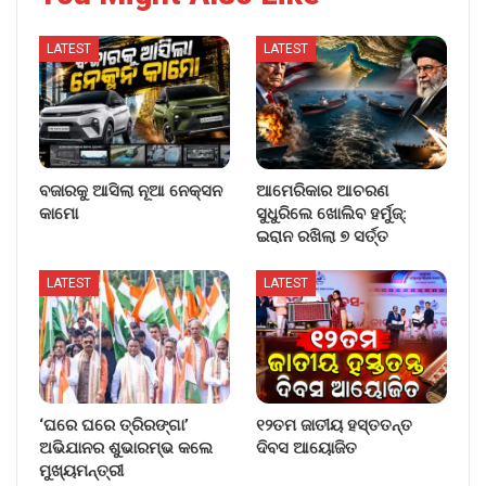
LATEST
LATEST
ବଜାରକୁ ଆସିଲା ନୂଆ ନେକ୍ସନ
ଆମେରିକାର ଆଚରଣ
କାମୋ
ସୁଧୁରିଲେ ଖୋଲିବ ହର୍ମୁଜ୍:
ଇରାନ ରଖିଲା ୭ ସର୍ତ୍ତ
LATEST
LATEST
‘ଘରେ ଘରେ ତ୍ରିରଙ୍ଗା’
୧୨ତମ ଜାତୀୟ ହସ୍ତତନ୍ତ
ଅଭିଯାନର ଶୁଭାରମ୍ଭ କଲେ
ଦିବସ ଆୟୋଜିତ
ମୁଖ୍ୟମନ୍ତ୍ରୀ