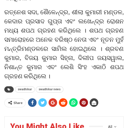
ରତ୍ନେଶ ସଦା, ଶୈଳେନ୍ଦ୍ର, ଶୀଲା କୁମାରୀ ମଣ୍ଡଳ,
କେଦାର ପ୍ରସାଦ ଗୁପ୍ତା ଏବଂ ଲଖେନ୍ଦ୍ର ରୋଶନ
ମଧ୍ୟ ଶପଥ ଗ୍ରହଣ କରିଥିଲେ । ଶପଥ ଗ୍ରହଣ
ସମାରୋହରେ ଅନେକ ବରିଷ୍ଠ ନେତା ଏବଂ ନୂତନ ମୁହଁ
ମନ୍ତ୍ରିମଣ୍ଡଳରେ ସାମିଲ ହୋଇଥିଲେ । ଶ୍ରବଣ
କୁମାର, ବିଜୟ କୁମାର ସିହ୍ନା, ଦିଲୀପ ଜୟସୱାଲ,
ନିଶାନ୍ତ କୁମାର ଏବଂ ଲେଶି ସିଂହ ଏକାଠି ଶପଥ
ଗ୍ରହଣ କରିଥିଲେ ।
swadhikar
swadhikar news
Share
You Might Also Like
All