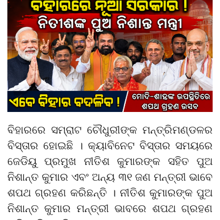
ବିହାରରେ ସମ୍ରାଟ ଚୌଧୁରୀଙ୍କ ମନ୍ତ୍ରିମଣ୍ଡଳର
ବିସ୍ତାର ହୋଇଛି । କ୍ୟାବିନେଟ ବିସ୍ତାର ସମୟରେ
ଜେଡିୟୁ ପ୍ରମୁଖ ନୀତିଶ କୁମାରଙ୍କ ସହିତ ପୁଅ
ନିଶାନ୍ତ କୁମାର ଏବଂ ଅନ୍ୟ ୩୧ ଜଣ ମନ୍ତ୍ରୀ ଭାବେ
ଶପଥ ଗ୍ରହଣ କରିଛନ୍ତି । ନୀତିଶ କୁମାରଙ୍କ ପୁଅ
ନିଶାନ୍ତ କୁମାର ମନ୍ତ୍ରୀ ଭାବରେ ଶପଥ ଗ୍ରହଣ