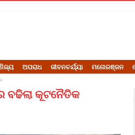
ଣିଜ୍ୟ
ଅପରାଧ
ଜୀବନଚର୍ଯ୍ୟା
ମନୋରଞ୍ଜନ
ନା
େ ବଢିଲା କୂଟନୈତିକ