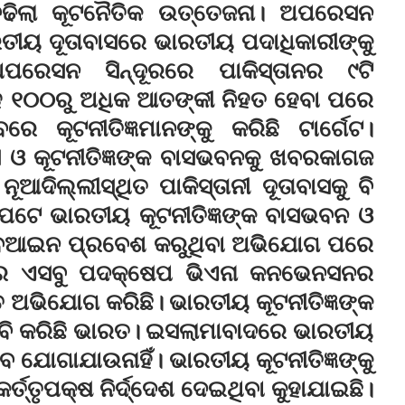
 ବଢିଲା କୂଟନୈତିକ ଉତ୍ତେଜନା। ଅପରେସନ
ରତୀୟ ଦୂତାବାସରେ ଭାରତୀୟ ପଦାଧିକାରୀଙ୍କୁ
ରେସନ ସିନ୍ଦୂରରେ ପାକିସ୍ତାନର ୯ଟି
ହେ ୧୦୦ରୁ ଅଧିକ ଆତଙ୍କୀ ନିହତ ହେବା ପରେ
ରେ କୂଟନୀତିଜ୍ଞମାନଙ୍କୁ କରିଛି ଟାର୍ଗେଟ।
ସ ଓ କୂଟନୀତିଜ୍ଞଙ୍କ ବାସଭବନକୁ ଖବରକାଗଜ
ଆଦିଲ୍ଲୀସ୍ଥିତ ପାକିସ୍ତାନୀ ଦୂତାବାସକୁ ବି
ପଟେ ଭାରତୀୟ କୂଟନୀତିଜ୍ଞଙ୍କ ବାସଭବନ ଓ
ରୀ ବେଆଇନ ପ୍ରବେଶ କରୁଥିବା ଅଭିଯୋଗ ପରେ
ାନର ଏସବୁ ପଦକ୍ଷେପ ଭିଏନା କନଭେନସନର
 ଅଭିଯୋଗ କରିଛି। ଭାରତୀୟ କୂଟନୀତିଜ୍ଞଙ୍କ
 ଦାବି କରିଛି ଭାରତ। ଇସଲାମାବାଦରେ ଭାରତୀୟ
ାବେ ଯୋଗାଯାଉନାହିଁ। ଭାରତୀୟ କୂଟନୀତିଜ୍ଞଙ୍କୁ
ର୍ତ୍ତୃପକ୍ଷ ନିର୍ଦ୍ଦେଶ ଦେଇଥିବା କୁହାଯାଇଛି।