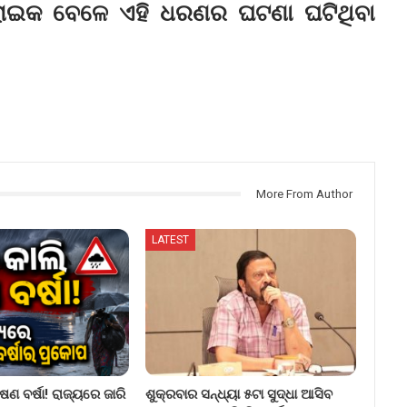
ଟ୍ରାଇକ ବେଳେ ଏହି ଧରଣର ଘଟଣା ଘଟିଥିବା
More From Author
LATEST
ଷଣ ବର୍ଷା! ରାଜ୍ୟରେ ଜାରି
ଶୁକ୍ରବାର ସନ୍ଧ୍ୟା ୫ଟା ସୁଦ୍ଧା ଆସିବ