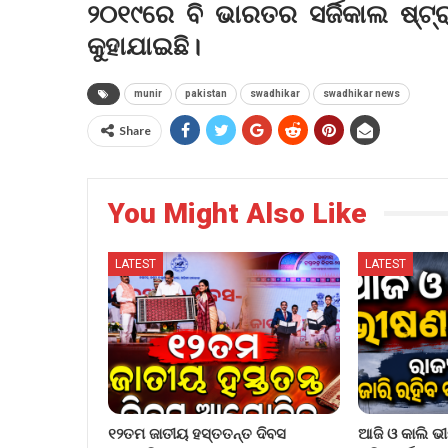
୨୦୧୯ରେ ବି ଭାରତର ସର୍ଜିକାଲ ଷ୍
କୁହାଯାଇଛି।
munir
pakistan
swadhikar
swadhikar news
Share
You Might Also Like
LATEST
LATEST
୧୨ତମ ଜାତୀୟ ହସ୍ତତନ୍ତ ଦିବସ
ଆଜି ଓ କାଲି ଭୀ