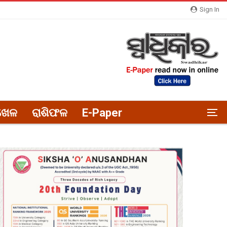
Sign In
ଖେଳ
ରାଶିଫଳ
E-Paper