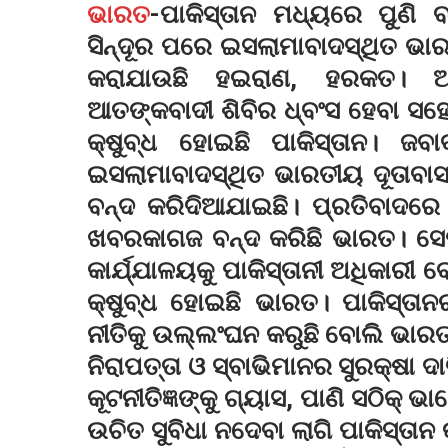
ଭାରତ
-ପାକିସ୍ତାନ ମଧ୍ୟରେ ପୁଣି
ସିନ୍ଦୂର ପରେ ଇସଲାମାବାଦସ୍ଥିତ ଭା
କରାଯାଉଛି ହଇରାଣ, ହରକତ। ଅପ
ଆତଙ୍କବାଦୀ ଶିବିର ଧ୍ବଂସ ହେବା ସ
କ୍ଷୁବ୍ଧ ହୋଇଛି ପାକିସ୍ତାନ। ଜବାବ
ଇସଲାମାବାଦସ୍ଥିତ ଭାରତୀୟ ଦୂତାବା
ବନ୍ଦ କରିଦିଆଯାଇଛି। ପ୍ରତିବାଦରେ ନୂ
ଖବରକାଗଜ ବନ୍ଦ କରିଛି ଭାରତ। ସେ
କାର୍ଯ୍ଯାଳୟକୁ ପାକିସ୍ତାନୀ ଅଧିକା
କ୍ଷୁବ୍ଧ ହୋଇଛି ଭାରତ। ପାକିସ୍ତ
ନୀତିକୁ ଉଲ୍ଲଂଘନ କରୁଛି ବୋଲି ଭାରତ
ନିରାପତ୍ତା ଓ ସ୍ବାଭିମାନର ସୁରକ୍ଷା
କୂଟନୀତିଜ୍ଞଙ୍କୁ ଗ୍ୟାସ, ପାଣି ସଠିକ୍ ଭ
ଉଚିତ ସୁବିଧା ନଦେବା ଲାଗି ପାକିସ୍ତାନ କ