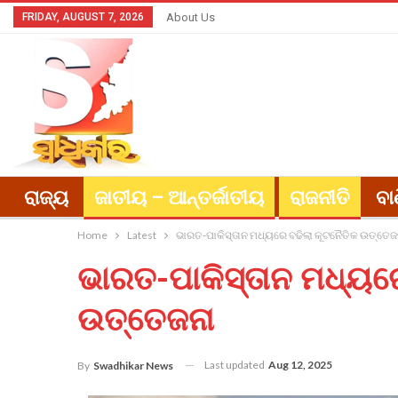
FRIDAY, AUGUST 7, 2026
About Us
ରାଜ୍ୟ
ଜାତୀୟ – ଆନ୍ତର୍ଜାତୀୟ
ରାଜନୀତି
ବା
Home
Latest
ଭାରତ-ପାକିସ୍ତାନ ମଧ୍ୟରେ ବଢିଲା କୂଟନୈତିକ ଉତ୍ତେଜ
ଭାରତ-ପାକିସ୍ତାନ ମଧ୍ୟର
ଉତ୍ତେଜନା
Last updated
Aug 12, 2025
By
Swadhikar News