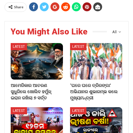
Share
You Might Also Like
All
LATEST
LATEST
ଆମେରିକାର ଆଚରଣ
‘ଘରେ ଘରେ ତ୍ରିରଙ୍ଗା’
ସୁଧୁରିଲେ ଖୋଲିବ ହର୍ମୁଜ୍:
ଅଭିଯାନର ଶୁଭାରମ୍ଭ କଲେ
ଇରାନ ରଖିଲା ୭ ସର୍ତ୍ତ
ମୁଖ୍ୟମନ୍ତ୍ରୀ
LATEST
LATEST