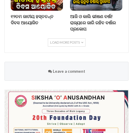
୧୨ତମ ଜାତୀୟ ହସ୍ତତନ୍ତ
ଆଜି ଓ କାଲି ଭୀଷଣ ବର୍ଷା!
ଦିବସ ଆୟୋଜିତ
ରାଜ୍ୟରେ ଜାରି ରହିବ ବର୍ଷାର
ପ୍ରକୋପ
LOAD MORE POSTS
Leave a comment