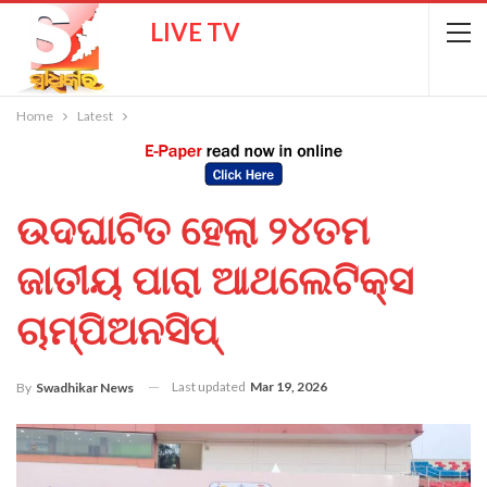
LIVE TV
Home
Latest
ଉଦଘାଟିତ ହେଲା ୨୪ତମ
ଜାତୀୟ ପାରା ଆଥଲେଟିକ୍ସ
ଚାମ୍ପିଅନସିପ୍
Last updated
Mar 19, 2026
By
Swadhikar News