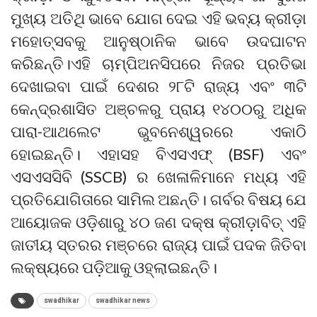
ମୁଖ୍ୟ ଅତିଥି ଭାବେ ଯୋଗ ଦେଇ ଏହି ଭବ୍ୟ କ୍ରୀଡ଼ା
ମହୋତ୍ସବକୁ ଆନୁଷ୍ଠାନିକ ଭାବେ ଉଦଘାଟନ
କରିଛନ୍ତି।ଏହି ଚାମ୍ପିଅନସିପରେ ନିଜର ପ୍ରତିଭା
ଦେଖାଇବା ପାଇଁ ଦେଶର ୨୮ଟି ରାଜ୍ୟ ଏବଂ ୩ଟି
କେନ୍ଦ୍ରଶାସିତ ଅଞ୍ଚଳରୁ ପ୍ରାୟ ୧୪୦୦ରୁ ଅଧିକ
ପାରା-ଆଥଲେଟ ଭୁବନେଶ୍ୱରରେ ଏକାଠି
ହୋଇଛନ୍ତି। ଏହାସହ ବିଏସଏଫ୍ (BSF) ଏବଂ
ଏସଏସସିବି (SSCB) ର ଖେଳାଳିମାନେ ମଧ୍ୟ ଏହି
ପ୍ରତିଯୋଗିତାରେ ସାମିଲ ଅଛନ୍ତି। ଗର୍ବର ବିଷୟ ଯେ
ଆୟୋଜକ ଓଡ଼ିଶାରୁ ୪୦ ଜଣ ଦକ୍ଷ କ୍ରୀଡ଼ାବିତ୍ ଏହି
ଜାତୀୟ ସ୍ତରର ମଞ୍ଚରେ ରାଜ୍ୟ ପାଇଁ ପଦକ ଜିତିବା
ଲକ୍ଷ୍ୟରେ ପଡ଼ିଆକୁ ଓହ୍ଲାଇଛନ୍ତି।
swadhikar
swadhikar news