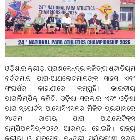
ଓଡ଼ିଶାର କ୍ରୀଡ଼ା ପ୍ରାଣକେନ୍ଦ୍ର କଳିଙ୍ଗ ଷ୍ଟାଡିୟମ
ବର୍ତ୍ତମାନ ପାରା-ଆଥଲେଟମାନଙ୍କ ସାହସ ଏବଂ
ସଂଘର୍ଷର କାହାଣୀରେ କମ୍ପୁଛି। ଭାରତୀୟ
ପାରାଲିମ୍ପିକ୍ କମିଟି, ଓଡ଼ିଶା ସରକାର ଏବଂ ଓଡ଼ିଶା
ପାରା ସ୍ପୋର୍ଟସ ଆସୋସିଏସନର ମିଳିତ ପ୍ରୟାସରେ
୨୪ତମ ଜାତୀୟ ପାରା ଆଥଲେଟିକ୍ସ
ଚାମ୍ପିଅନସିପ୍-୨୦୨୬ ଆରମ୍ଭ ହୋଇଛି। ରାଜ୍ୟ
କ୍ରୀଡ଼ା ଓ ଯୁବସେବା ମନ୍ତ୍ରୀ ସୂର୍ଯ୍ୟବଂଶୀ ସୁରଜ