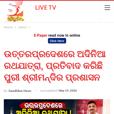
LIVE TV
Home
Latest
ଉତ୍ତରପ୍ରଦେଶରେ ଅଦିନିଆ
ରଥଯାତ୍ରା, ପ୍ରତିବାଦ କରିଛି
ପୁରୀ ଶ୍ରୀମନ୍ଦିର ପ୍ରଶାସନ
Last updated
May 19, 2026
By
Swadhikar News