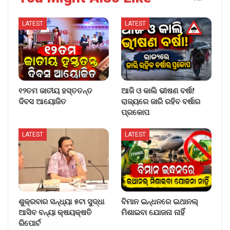
LATEST
LATEST
୧୨ତମ ଜାତୀୟ ହସ୍ତତନ୍ତ
ଆଜି ଓ କାଲି ଭୀଷଣ ବର୍ଷା!
ଦିବସ ଆୟୋଜିତ
ରାଜ୍ୟରେ ଜାରି ରହିବ ବର୍ଷାର
ପ୍ରକୋପ
LATEST
LATEST
ଶୁକ୍ରବାର ସନ୍ଧ୍ୟା ୫ଟା ସୁଦ୍ଧା
ବିମାନ ଇନ୍ଧନରେ ଇଥାନଲ୍
ଆସିବ ବନ୍ୟା କ୍ଷୟକ୍ଷତି
ମିଶାଇବା ଯୋଜନା ନାହିଁ
ରିପୋର୍ଟ