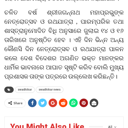
ଚଳିତ ବର୍ଷ ଶ୍ରୀଜଗନ୍ନାଥ ମହାପ୍ରଭୁଙ୍କ
ନେତ୍ରୋତ୍ସବ ଓ ରଥଯାତ୍ରା , ପାରମ୍ପରିକ ତଥା
ଶାସ୍ତ୍ରାନୁମୋଦିତ ବିଧି ଅନୁସାରେ ଜୁଲାଇ ୧୪ ଓ ୧୬
ତାରିଖରେ ଅନୁଷ୍ଠିତ ହେବ । ଏହି ଦିନ ଭିନ୍ନ ଅନ୍ୟ
କୌଣସି ଦିନ ନେତ୍ରୋତ୍ସବ ଓ ରଥଯାତ୍ରା ପାଳନ
କଲେ ଦେଶ ବିଦେଶର ଅଗଣିତ ଭକ୍ତ ମାନଙ୍କର
ଧାର୍ମିକ ଭାବନାରେ ଆଘାତ ସୃଷ୍ଟି କରିବ ବୋଲି ମୁଖ୍ୟ
ପ୍ରଶାସକ ତାଙ୍କ ପତ୍ରରେ ଉଲ୍ଲେଖ କରିଛନ୍ତି।
swadhikar
swadhikar news
Share
You Might Also Like
All