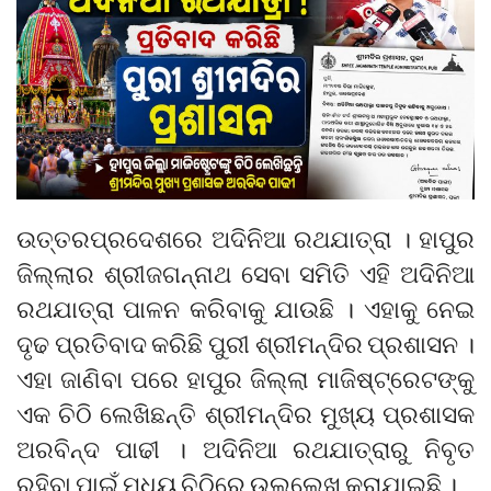
ଉତ୍ତରପ୍ରଦେଶରେ ଅଦିନିଆ ରଥଯାତ୍ରା । ହାପୁର
ଜିଲ୍ଲାର ଶ୍ରୀଜଗନ୍ନାଥ ସେବା ସମିତି ଏହି ଅଦିନିଆ
ରଥଯାତ୍ରା ପାଳନ କରିବାକୁ ଯାଉଛି । ଏହାକୁ ନେଇ
ଦୃଢ ପ୍ରତିବାଦ କରିଛି ପୁରୀ ଶ୍ରୀମନ୍ଦିର ପ୍ରଶାସନ ।
ଏହା ଜାଣିବା ପରେ ହାପୁର ଜିଲ୍ଲା ମାଜିଷ୍ଟ୍ରେଟଙ୍କୁ
ଏକ ଚିଠି ଲେଖିଛନ୍ତି ଶ୍ରୀମନ୍ଦିର ମୁଖ୍ୟ ପ୍ରଶାସକ
ଅରବିନ୍ଦ ପାଢୀ । ଅଦିନିଆ ରଥଯାତ୍ରାରୁ ନିବୃତ
ରହିବା ପାଇଁ ମଧ୍ୟ ଚିଠିରେ ଉଲ୍ଲେଖ କରାଯାଇଛି ।