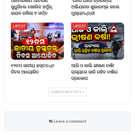
ଆମେରିକାର ଆଚରଣ
‘ଘରେ ଘରେ ତ୍ରିରଙ୍ଗା’
ସୁଧୁରିଲେ ଖୋଲିବ ହର୍ମୁଜ୍:
ଅଭିଯାନର ଶୁଭାରମ୍ଭ କଲେ
ଇରାନ ରଖିଲା ୭ ସର୍ତ୍ତ
ମୁଖ୍ୟମନ୍ତ୍ରୀ
LATEST
LATEST
୧୨ତମ ଜାତୀୟ ହସ୍ତତନ୍ତ
ଆଜି ଓ କାଲି ଭୀଷଣ ବର୍ଷା!
ଦିବସ ଆୟୋଜିତ
ରାଜ୍ୟରେ ଜାରି ରହିବ ବର୍ଷାର
ପ୍ରକୋପ
LOAD MORE POSTS
Leave a comment