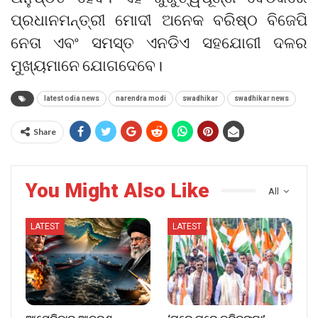
ପ୍ରଧାନମନ୍ତ୍ରୀ ମୋଦୀ ଅନେକ ବରିଷ୍ଠ ବିଜେପି
ନେତା ଏବଂ ସମସ୍ତ ଏନଡିଏ ସହଯୋଗୀ ଦଳର
ମୁଖ୍ୟମାନେ ଯୋଗଦେବେ।
latest odia news
narendra modi
swadhikar
swadhikar news
Share
You Might Also Like
All
LATEST
LATEST