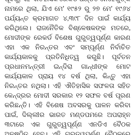
ନାମରେ ଥିଲା, ଯିଏ ମେ’ ୧୯୫୨ ରୁ ୨୭ ମେ’ ୧୯୬୪
ପର୍ଯ୍ୟନ୍ତ କ୍ରମାଗତ ୪,୩୯୮ ଦିନ ପାଇଁ କାର୍ଯ୍ୟ
କରିଥିଲେ। ରାଜନୈତିକ ବିଶ୍ଳେଷକଙ୍କ ମତରେ,
ମୋଦୀଙ୍କ ରେକର୍ଡ ବିଶେଷ ଗୁରୁତ୍ୱପୂର୍ଣ୍ଣ କାରଣ
ଏହା ଏକ ନିରନ୍ତର ଏବଂ ସମ୍ପୂର୍ଣ୍ଣ ନିର୍ବାଚିତ
କାର୍ଯ୍ୟକାଳକୁ ପ୍ରତିନିଧିତ୍ୱ କରୁଛି। ପୂର୍ବତନ
ପ୍ରଧାନମନ୍ତ୍ରୀ ଇନ୍ଦିରା ଗାନ୍ଧୀଙ୍କ ମୋଟ
କାର୍ଯ୍ୟକାଳ ପ୍ରାୟ ୧୪ ବର୍ଷ ଥିଲା, କିନ୍ତୁ ଏହା
ନିରନ୍ତର ନଥିଲା। ଏହି ଐତିହାସିକ ସଫଳତା ସହିତ
କେନ୍ଦ୍ରର ମୋଦୀ ସରକାର ୧୨ ସଫଳ ବର୍ଷ ପୂରଣ
କରିଛନ୍ତି। ଏହି ବିଶେଷ ଅବସରକୁ ପାଳନ କରିବା
ପାଇଁ, ଦିଲ୍ଲୀର ଭାରତ ମଣ୍ଡପମରେ ଅପରାହ୍ନ
୩ଟାରେ ଏକ ଗୁରୁତ୍ୱପୂର୍ଣ୍ଣ ଏନଡିଏ ବୈଠକ
ଅନୁଷ୍ଠିତ ହେବ। ଏହି ଗୁରୁତ୍ୱପୂର୍ଣ୍ଣ ବୈଠକରେ