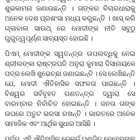
ଶୁଭକାମନା ଜଣାଉଛନ୍ତି । ତାଙ୍କର ବିଚାରଧାରାକୁ
ଅନେକ ଦେଶ ପ୍ରଶଂସା ମଧ୍ୟ କରୁଛନ୍ତି । ଖାସ୍ କରି
ଗ୍ଲାବାଲ ସାଉଥ୍ ରେ ମୋଦୀଙ୍କ ନୀତି ସବୁଠୁ
ଗୁରୁତ୍ୱପୂର୍ଣ୍ଣ ସାବ୍ୟସ୍ତ ହୋଇଛି ।
ପିଏମ୍ ମୋଦୀଙ୍କ ସ୍ୱତନ୍ତ୍ର ଉପଲବ୍ଧିକୁ ନେଇ
ଶ୍ରୀଲଙ୍କା ରାଷ୍ଟ୍ରପତି ଅନୁରା କୁମାରା ଦିସାନାୟକେ
ପତ୍ର ଲେଖି ଶୁଭେଚ୍ଛା ଜଣାଇଛନ୍ତି । ସେ ଲେଖିଛନ୍ତି
ଯେ, ମୋଦୀ ଐତିହାସିକ ସଫଳତା ପାଇଛନ୍ତି ।
ବିଶ୍ୱର ସର୍ବବୃହତ ଗଣତନ୍ତ୍ର ଦ୍ୱାରା ସେ
ବାରମ୍ବାର ନିର୍ବାଚିତ ହୋଇଛନ୍ତି । ଜନତା ତାଙ୍କ
ଉପରେ ଅତୁଟ ଭରସା ରଖନ୍ତି । ଭାରତରେ ଅନେକ
ସାମାଜିକ ଏବଂ ଆର୍ଥିକ ସୁଧାର ଆସିଛି ।
ପୂର୍ବରୁ, ଏହି ଐତିହାସିକ ରେକର୍ଡ ପଣ୍ଡିତ ନେହେରୁଙ୍କ