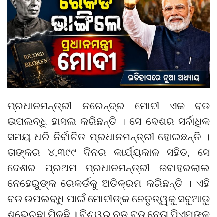
ପ୍ରଧାନମନ୍ତ୍ରୀ ନରେନ୍ଦ୍ର ମୋଦୀ ଏକ ବଡ
ଉପଲବ୍ଧି ହାସଲ କରିଛନ୍ତି । ସେ ଦେଶର ସର୍ବାଧିକ
ସମୟ ଧରି ନିର୍ବାଚିତ ପ୍ରଧାନମନ୍ତ୍ରୀ ହୋଇଛନ୍ତି ।
ତାଙ୍କର ୪,୩୯୯ ଦିନର କାର୍ଯ୍ୟକାଳ ସହିତ, ସେ
ଦେଶର ପ୍ରଥମ ପ୍ରଧାନମନ୍ତ୍ରୀ ଜବାହରଲାଲ
ନେହେରୁଙ୍କ ରେକର୍ଡକୁ ଅତିକ୍ରମ କରିଛନ୍ତି । ଏହି
ବଡ ଉପଲବ୍ଧି ପାଇଁ ମୋଦୀଙ୍କ ନେତୃତ୍ୱକୁ ସବୁଆଡୁ
ଶୁଭେଚ୍ଛା ମିଳୁଛି । ବିଶ୍ୱର ବଡ ବଡ ନେତା ପିଏମଙ୍କୁ