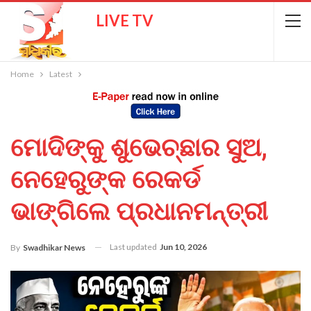
LIVE TV
Home
Latest
ମୋଦିଙ୍କୁ ଶୁଭେଚ୍ଛାର ସୁଅ,
ନେହେରୁଙ୍କ ରେକର୍ଡ
ଭାଙ୍ଗିଲେ ପ୍ରଧାନମନ୍ତ୍ରୀ
Last updated
Jun 10, 2026
By
Swadhikar News