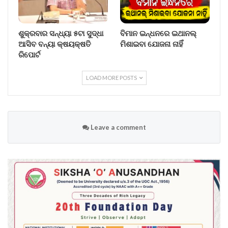
ଶୁକ୍ରବାର ସନ୍ଧ୍ୟା ୫ଟା ସୁଦ୍ଧା
ବିମାନ ଇନ୍ଧନରେ ଇଥାନଲ୍
ଆସିବ ବନ୍ୟା କ୍ଷୟକ୍ଷତି
ମିଶାଇବା ଯୋଜନା ନାହିଁ
ରିପୋର୍ଟ
LOAD MORE POSTS
Leave a comment