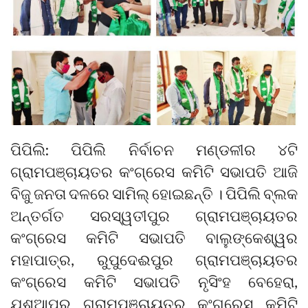
ପିପିଲି: ପିପିଲି ନିର୍ବାଚନ ମଣ୍ଡଳୀର ୪ଟି
ଗ୍ରାମପଞ୍ଚାୟତର କଂଗ୍ରେସ କମିଟି ସଭାପତି ଆଜି
ବିଜୁ ଜନତା ଦଳରେ ସାମିଲ୍ ହୋଇଛନ୍ତି । ପିପିଲି ବ୍ଲକ
ଅନ୍ତର୍ଗତ ସରସ୍ୱତୀପୁର ଗ୍ରାମପଞ୍ଚାୟତର
କଂଗ୍ରେସ କମିଟି ସଭାପତି ବାଲୁଙ୍କେଶ୍ୱର
ମହାପାତ୍ର, ରୁପୁଦେଈପୁର ଗ୍ରାମପଞ୍ଚାୟତର
କଂଗ୍ରେସ କମିଟି ସଭାପତି ନୃସିଂହ ବେହେରା,
ଯଶୁଆପୁର ଗ୍ରାମପଞ୍ଚାୟତର କଂଗ୍ରେସ କମିଟି