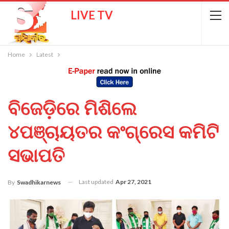
LIVE TV
Home
Latest
ବିଜେଡ଼ିରେ ମିଶିଲେ
୪ପଞ୍ଚାୟତର କଂଗ୍ରେସ କମିଟି
ସଭାପତି
Last updated
Apr 27, 2021
By
Swadhikarnews