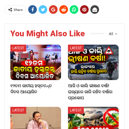
Share
You Might Also Like
All
LATEST
LATEST
୧୨ତମ ଜାତୀୟ ହସ୍ତତନ୍ତ
ଆଜି ଓ କାଲି ଭୀଷଣ ବର୍ଷା!
ଦିବସ ଆୟୋଜିତ
ରାଜ୍ୟରେ ଜାରି ରହିବ ବର୍ଷାର
ପ୍ରକୋପ
LATEST
LATEST