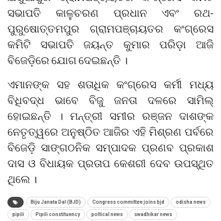
ସଭାପତି କାଳୁଚରଣ ପ୍ରଧାନ ଏବଂ ରଥ-
ପୁରୁଷୋତ୍ତମପୁର ଗ୍ରାମପଞ୍ଚାୟତର କଂଗ୍ରେସ
କମିଟି ସଭାପତି ଜୟନ୍ତ କୁମାର ପରିଡ଼ା ଆଜି
ବିଜେଡ଼ିରେ ଯୋଗ ଦେଇଛନ୍ତି ।
ଏମାନଙ୍କ ସହ ଶତାଧିକ କଂଗ୍ରେସ କର୍ମୀ ମଧ୍ୟ
ବିଧିବଦ୍ଧ ଭାବେ ବିଜୁ ଜନତା ଦଳରେ ସାମିଲ୍
ହୋଇଛନ୍ତି । ମନ୍ତ୍ରୀ ସମୀର ରଞ୍ଜନ ଦାଶଙ୍କ
ନେତୃତ୍ୱରେ ଅନୁଷ୍ଠିତ ଆଜିର ଏହି ମିଶ୍ରଣ ପର୍ବରେ
ବିଜେଡ଼ି ସାଙ୍ଗଠନିକ ସମ୍ପାଦକ ପ୍ରଣବ ପ୍ରକାଶ
ଦାସ ଓ ବିଧାୟକ ପ୍ରତାପ କେଶରୀ ଦେବ ଉପସ୍ଥିତ
ଥିଲେ ।
Biju Janata Dal (BJD)
Congress committee joins bjd
odisha news
pipili
Pipili constituency
poltical news
swadhikar news