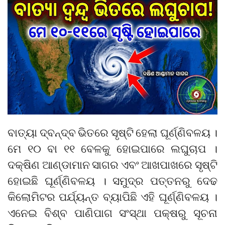
ବାତ୍ୟା ଦ୍ବନ୍ଦ୍ବ ଭିତରେ ସୃଷ୍ଟି ହେଲା ଘୂର୍ଣ୍ଣିବଳୟ ।
ମେ ୧୦ ବା ୧୧ ବେଳକୁ ହୋଇପାରେ ଲଘୁଚାପ ।
ଦକ୍ଷିଣ ଆଣ୍ଡାମାନ ସାଗର ଏବଂ ଆଖପାଖରେ ସୃଷ୍ଟି
ହୋଇଛି ଘୂର୍ଣ୍ଣିବଳୟ । ସମୁଦ୍ର ପତ୍ତନରୁ ଦେଢ
କିଲୋମିଟର ପର୍ଯ୍ୟନ୍ତ ବ୍ୟାପିଛି ଏହି ଘୂର୍ଣ୍ଣିବଳୟ ।
ଏନେଇ ବିଶ୍ବ ପାଣିପାଗ ସଂସ୍ଥା ପକ୍ଷରୁ ସୂଚନା