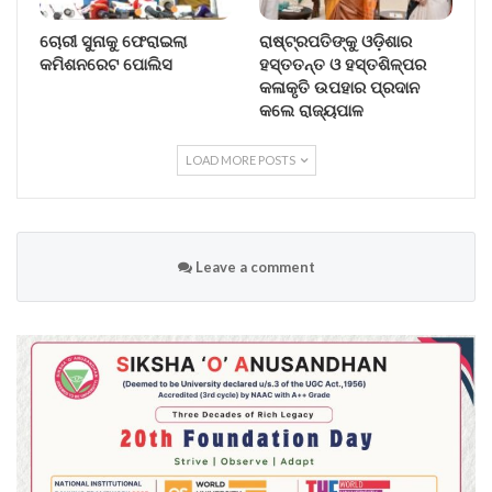
ଚୋରୀ ସୁନାକୁ ଫେରାଇଲା
ରାଷ୍ଟ୍ରପତିଙ୍କୁ ଓଡ଼ିଶାର
କମିଶନରେଟ ପୋଲିସ
ହସ୍ତତନ୍ତ ଓ ହସ୍ତଶିଳ୍ପର
କଳାକୃତି ଉପହାର ପ୍ରଦାନ
କଲେ ରାଜ୍ୟପାଳ
LOAD MORE POSTS
Leave a comment