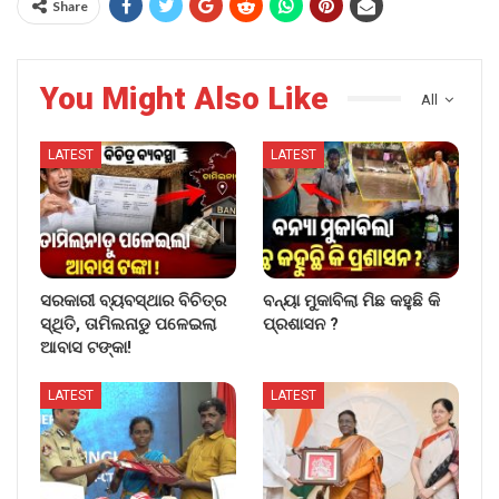
Share
You Might Also Like
All
LATEST
LATEST
ସରକାରୀ ବ୍ୟବସ୍ଥାର ବିଚିତ୍ର
ବନ୍ୟା ମୁକାବିଲା ମିଛ କହୁଛି କି
ସ୍ଥିତି, ତାମିଲନାଡୁ ପଳେଇଲା
ପ୍ରଶାସନ ?
ଆବାସ ଟଙ୍କା!
LATEST
LATEST