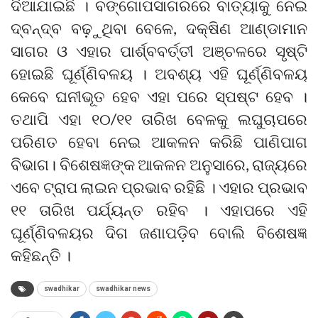
ଦିଆଯାଇଛି । ବଙ୍ଗୋପସାଗରରେ ବାତ୍ୟାକୁ ନେଇ
ଦ୍ବନ୍ଦ୍ବ ବଢ଼ୁଥିବା ବେଳେ, ଦକ୍ଷିଣ ଆଣ୍ଡାମାନ
ସାଗର ଓ ଏହାର ପାର୍ଶ୍ବବର୍ତ୍ତୀ ଅଞ୍ଚଳରେ ସୃଷ୍ଟି
ହୋଇଛି ଘୂର୍ଣ୍ଣିବଳୟ । ଅବଶ୍ୟ ଏହି ଘୂର୍ଣ୍ଣିବଳୟ
କେବେ ଘନୀଭୂତ ହେବ ଏହା ପରେ ସ୍ପଷ୍ଟ ହେବ ।
ତଥାପି ଏହା ୧୦/୧୧ ତାରିଖ ବେଳକୁ ଲଘୁଚାପରେ
ପରିଣତ ହେବା ନେଇ ଆକଳନ କରିଛି ପାଣିପାଗ
ବିଭାଗ। ବିଶେଷଜ୍ଞଙ୍କ ଆକଳନ ଅନୁସାରେ, ରାଜ୍ୟରେ
ଏବେ ଟ୍ରାପ ଲାଇନ ପ୍ରଭାବ ରହିଛି । ଏହାର ପ୍ରଭାବ
୧୧ ତାରିଖ ପର୍ଯ୍ୟନ୍ତ ରହିବ । ଏହାପରେ ଏହି
ଘୂର୍ଣ୍ଣିବଳୟର ଦିଗ ଜଣାପଡ଼ିବ ବୋଲି ବିଶେଷଜ୍ଞ
କହିଛନ୍ତି ।
swadhikar
swadhikar news