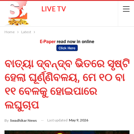
LIVE TV
Home
Latest
ବାତ୍ୟା ଦ୍ବନ୍ଦ୍ବ ଭିତରେ ସୃଷ୍ଟି
ହେଲା ଘୂର୍ଣ୍ଣିବଳୟ, ମେ ୧୦ ବା
୧୧ ବେଳକୁ ହୋଇପାରେ
ଲଘୁଚାପ
Last updated
May 9, 2026
By
Swadhikar News