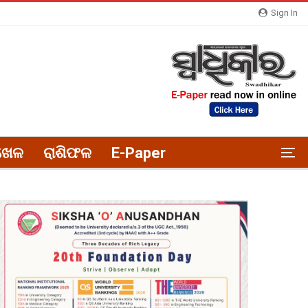
Sign In
ଖେଳ
ରାଶିଫଳ
E-Paper