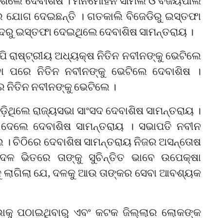
 ମିଶିଲେ ଦେବାଶିଷ । ମନମୋହନ ସାମଲ ଓ ବିଜୟପାଲ
େ ଯୋଗ ଦେଇଛନ୍ତି । ଗତକାଲି ବିଜେଡିରୁ ଇସ୍ତଫା
ଦରୁ ଇସ୍ତଫା ଦେଇଥିଲେ ଦେବାଶିଷ ସାମନ୍ତରାୟ ।
ପି ରାଷ୍ଟ୍ରୀୟ ଅଧ୍ୟକ୍ଷ ନିତିନ ନବୀନଙ୍କୁ ଭେଟିଲେ
ବା ପରେ ନିତିନ ନବୀନଙ୍କୁ ଭେଟିଲେ ଦେବାଶିଷ ।
 ନିତିନ ନବୀନଙ୍କୁ ଭେଟିଲେ ।
ାଡ଼ିଥିଲେ ରାଜ୍ୟସଭା ସାଂସଦ ଦେବାଶିଷ ସାମନ୍ତରାୟ ।
ଦେଲେ ଦେବାଶିଷ ସାମନ୍ତରାୟ । ସଭାପତି ନବୀନ
। ​ଚିଠିରେ ଦେବାଶିଷ ସାମନ୍ତରାୟ ନିଜର ଅସନ୍ତୋଷ
ଳ ଭିତରେ ତାଙ୍କୁ ସୁଚିନ୍ତିତ ଭାବେ ଉପେକ୍ଷା
୍କୁ ଲାଗିଲା ଯେ, ଦଳକୁ ଆଉ ତାଙ୍କର ସେବା ଆବଶ୍ୟକ
ସଭାକୁ ପଠାଇଥିବାରୁ ଏବଂ କଟକ ଜିଲ୍ଲାର ଲୋକଙ୍କ