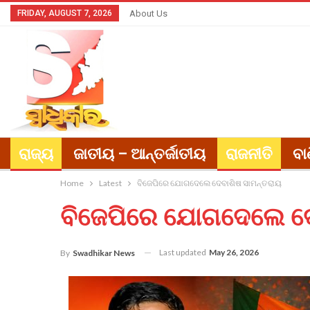
FRIDAY, AUGUST 7, 2026
About Us
ରାଜ୍ୟ
ଜାତୀୟ – ଆନ୍ତର୍ଜାତୀୟ
ରାଜନୀତି
ବା
Home
Latest
ବିଜେପିରେ ଯୋଗଦେଲେ ଦେବାଶିଷ ସାମନ୍ତରାୟ
ବିଜେପିରେ ଯୋଗଦେଲେ ଦେ
Last updated
May 26, 2026
By
Swadhikar News