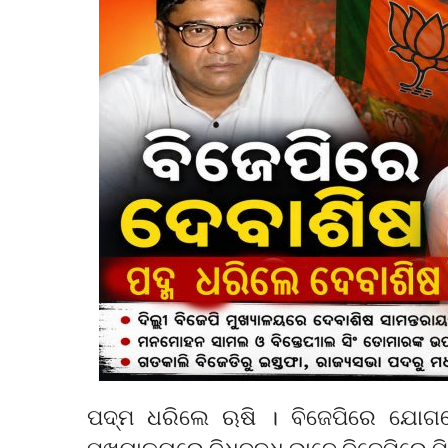
ପଦ୍ମ ଧରିଲେ ଋଷି । ବିଜେପିରେ ଯୋଗଦେ