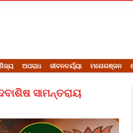
ଣିଜ୍ୟ
ଅପରାଧ
ଜୀବନଚର୍ଯ୍ୟା
ମନୋରଞ୍ଜନ
ବାଶିଷ ସାମନ୍ତରାୟ