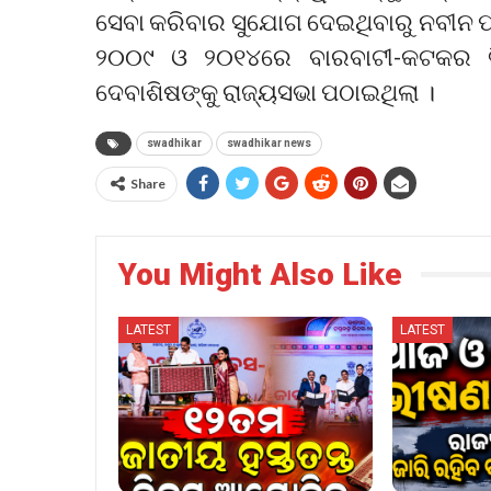
ସେବା କରିବାର ସୁଯୋଗ ଦେଇଥିବାରୁ ନବୀନ ପଟ
୨୦୦୯ ଓ ୨୦୧୪ରେ ବାରବାଟୀ-କଟକର ବ
ଦେବାଶିଷଙ୍କୁ ରାଜ୍ୟସଭା ପଠାଇଥିଲା ।
swadhikar
swadhikar news
Share
You Might Also Like
LATEST
LATEST