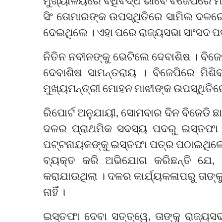
ମୁଖ୍ୟାଳୟରେ ବିଧିବଦ୍ଧ ଭାବେ ବିଜେପିରେ
ସିଂ ତୋମାରଙ୍କ ଉପସ୍ଥିତିରେ ସାମିଲ ଦଳର
ଦେଇଥିଲେ । ଏହା ପରେ ରାଜ୍ୟସଭା ସାଂସଦ ପ
ନିତିନ ନବୀନଙ୍କୁ ଭେଟିଲେ ଦେବାଶିଷ । ବିଜେ
ଦେବାଶିଷ ସାମନ୍ତରାୟ । ବିଜେପିରେ ମିଶି
ମୁଖ୍ୟମନ୍ତ୍ରୀ ମୋହନ ମାଝୀଙ୍କ ଉପସ୍ଥିତିରେ
ରିପୋର୍ଟ ଅନୁଯାୟୀ, ସୋମବାର ଦିନ ବିଜେଡି ଛ
ଦଳର ପ୍ରାଥମିକ ସଦସ୍ୟ ପଦରୁ ଇସ୍ତଫା 
ପଟ୍ଟନାୟକଙ୍କୁ ଇସ୍ତଫା ପତ୍ର ପଠାଇଥିଲେ 
ବ୍ୟକ୍ତ କରି ଅଭିଯୋଗ କରିଛନ୍ତି ଯେ, ଦ
କରାଯାଉଥିଲା । ଦଳର କାର୍ଯ୍ୟକଳାପରୁ ତାଙ
ନାହିଁ ।
ଇସ୍ତଫା ଦେବା ସତ୍ତ୍ୱେ, ତାଙ୍କୁ ରାଜ୍ୟ