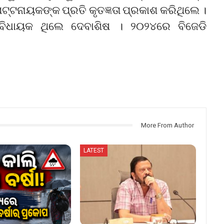
୍ଟନାୟକଙ୍କ ପ୍ରତି କୃତଜ୍ଞତା ପ୍ରକାଶ କରିଥିଲେ ।
ିଧାୟକ ଥିଲେ ଦେବାଶିଷ । ୨୦୨୪ରେ ବିଜେଡି
More From Author
LATEST