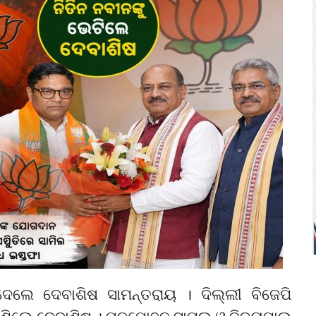
ଲେ ଦେବାଶିଷ ସାମନ୍ତରାୟ । ଦିଲ୍ଲୀ ବିଜେପି