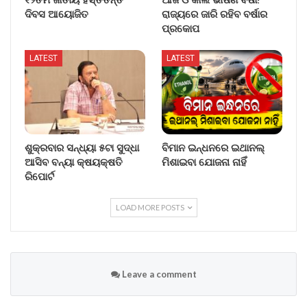
ଦିବସ ଆୟୋଜିତ
ରାଜ୍ୟରେ ଜାରି ରହିବ ବର୍ଷାର
ପ୍ରକୋପ
LATEST
LATEST
ଶୁକ୍ରବାର ସନ୍ଧ୍ୟା ୫ଟା ସୁଦ୍ଧା
ବିମାନ ଇନ୍ଧନରେ ଇଥାନଲ୍
ଆସିବ ବନ୍ୟା କ୍ଷୟକ୍ଷତି
ମିଶାଇବା ଯୋଜନା ନାହିଁ
ରିପୋର୍ଟ
LOAD MORE POSTS
Leave a comment