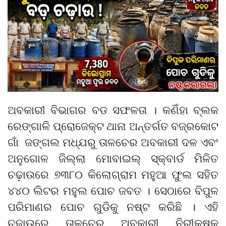
ଅବକାରୀ ବିଭାଗର ବଡ ସଫଳତା । କଣିଁହା ବ୍ଲକ
ରେଙ୍ଗାଳି ପ୍ରୋଜେକ୍ଟ ଥାନା ଅନ୍ତର୍ଗତ ବଜ୍ରକୋଟ
ଗାଁ ଜଙ୍ଗଲ ମଧ୍ଯରୁ ତାଳଚେର ଅବକାରୀ ଦଳ ଏବଂ
ଅନୁଗୋଳ ଜିଲ୍ଲା ମୋବାଇଲ୍ ସ୍କ୍ବାର୍ଡ ମିଳିତ
ଚଢ଼ାଉରେ ୭୩୮୦ କିଲୋଗ୍ରାମ ମହୁଆ ଫୁଲ ସହିତ
୪୪୦ ଲିଟର ମହୁଲ ପୋଚ ଜବତ । ସେଠାରେ ବିପୁଳ
ପରିମାଣର ପୋଚ ଗୁଡିକୁ ନଷ୍ଟ କରିଛି । ଏହି
ଚଢ଼ାଉରେ ତାଳଚେର ଅବକାରୀ ନିରୀକ୍ଷକ