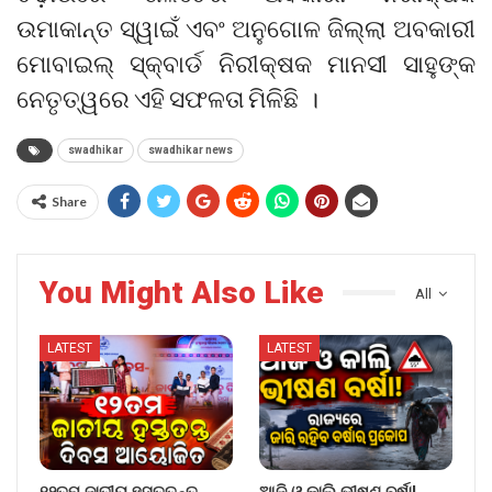
ଉମାକାନ୍ତ ସ୍ୱାଇଁ ଏବଂ ଅନୁଗୋଳ ଜିଲ୍ଲା ଅବକାରୀ
ମୋବାଇଲ୍ ସ୍କ୍ବାର୍ଡ ନିରୀକ୍ଷକ ମାନସୀ ସାହୁଙ୍କ
ନେତୃତ୍ୱରେ ଏହି ସଫଳତା ମିଳିଛି ।
swadhikar
swadhikar news
Share
You Might Also Like
All
LATEST
LATEST
୧୨ତମ ଜାତୀୟ ହସ୍ତତନ୍ତ
ଆଜି ଓ କାଲି ଭୀଷଣ ବର୍ଷା!