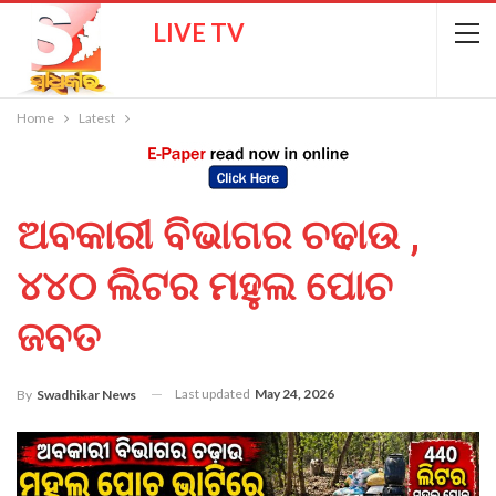
LIVE TV
Home
Latest
ଅବକାରୀ ବିଭାଗର ଚଢାଉ ,
୪୪୦ ଲିଟର ମହୁଲ ପୋଚ
ଜବତ
Last updated
May 24, 2026
By
Swadhikar News