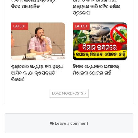
ଦିବସ ଆୟୋଜିତ
ରାଜ୍ୟରେ ଜାରି ରହିବ ବର୍ଷାର
ପ୍ରକୋପ
LATEST
LATEST
ଶୁକ୍ରବାର ସନ୍ଧ୍ୟା ୫ଟା ସୁଦ୍ଧା
ବିମାନ ଇନ୍ଧନରେ ଇଥାନଲ୍
ଆସିବ ବନ୍ୟା କ୍ଷୟକ୍ଷତି
ମିଶାଇବା ଯୋଜନା ନାହିଁ
ରିପୋର୍ଟ
LOAD MORE POSTS
Leave a comment