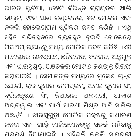
ଭାରତ ୟୁରିଆ, ୪୨୨ଟି ବିଭିନ୍ନ ବ୍ରାଣ୍ଡର ଖାଲି
ବାଲ୍ଟି, ୧୯ଟି ପାଣି କଣ୍ଟେନର, ୬ଟି ମୋଟର ଏବଂ
ନକଲି ହୋଲୋଗ୍ରାମ ଷ୍ଟିକର ଜବତ କରିଛି । ଏଥି
ସହିତ ପରିବହନରେ ବ୍ୟବହୃତ ଦୁଇଟି ବୋଲେରୋ
ପିକଅପ୍ ଭ୍ୟାନ୍‌କୁ ମଧ୍ୟ ପୋଲିସ ଜବତ କରିଛି ।ଏହି
ମାମଲାରେ ରାଜସ୍ଥାନ, ଛତିଶଗଡ଼, ବରଗଡ଼, ଅନୁଗୁଳ
ଏବଂ ଝାରସୁଗୁଡ଼ା ଅଞ୍ଚଳର ମୋଟ ୭ ଜଣଙ୍କୁ ଗିରଫ
କରାଯାଇଛି । ସେମାନଙ୍କ ମଧ୍ୟରେ ମୁକେଶ ଚାନ୍ଦ
ଯୋଗୀ, ରାଜ କୁମାର ହେମବ୍ରମ୍, ଅମନ କୁମାର ସିଂ,
ବ୍ରିଜଭୂଷଣ ସିଂ, ଜିଆଉଲ ଅନସାରୀ, ଆକାଶ
ଅଗ୍ରୱାଲ ଏବଂ ପାର୍ଥ ସାରଥୀ ମିଶ୍ର ଆଦି ସାମିଲ
ଅଛନ୍ତି । ଝାରସୁଗୁଡ଼ା ପୋଲିସ ପକ୍ଷରୁ ସାଧାରଣ
ଜନତା ଏବଂ ଗାଡ଼ି ମାଲିକମାନଙ୍କୁ ସତର୍କ ରହିବାକୁ
ପରାମର୍ଶ ଦିଆଯାଇଛି । ଏହିଭଳି ନକଲି ସାମଗ୍ରୀ