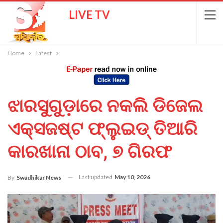
LIVE TV
Home
Latest
ଝାରସୁଗୁଡ଼ାରେ ନକଲି ଡିଜେଲ
ଏକ୍ସଜଷ୍ଟ ଫ୍ଲୁଇଡ୍ ତିଆରି
କାରଖାନା ଠାବ, ୭ ଗିରଫ
Last updated
May 10, 2026
By
Swadhikar News