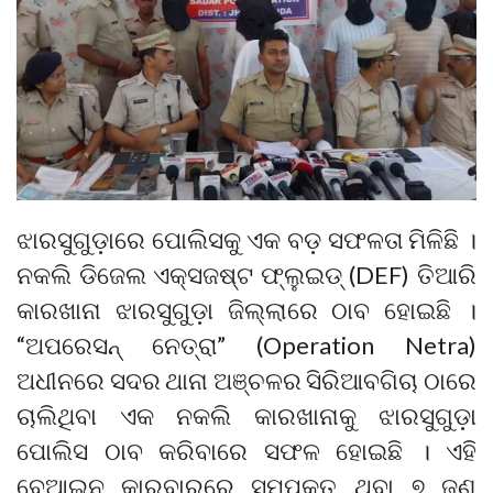
ଝାରସୁଗୁଡ଼ାରେ ପୋଲିସକୁ ଏକ ବଡ଼ ସଫଳତା ମିଳିଛି ।
ନକଲି ଡିଜେଲ ଏକ୍ସଜଷ୍ଟ ଫ୍ଲୁଇଡ୍ (DEF) ତିଆରି
କାରଖାନା ଝାରସୁଗୁଡ଼ା ଜିଲ୍ଲାରେ ଠାବ ହୋଇଛି ।
“ଅପରେସନ୍ ନେତ୍ରା” (Operation Netra)
ଅଧୀନରେ ସଦର ଥାନା ଅଞ୍ଚଳର ସିରିଆବଗିଚା ଠାରେ
ଚାଲିଥିବା ଏକ ନକଲି କାରଖାନାକୁ ଝାରସୁଗୁଡ଼ା
ପୋଲିସ ଠାବ କରିବାରେ ସଫଳ ହୋଇଛି । ଏହି
ବେଆଇନ କାରବାରରେ ସମ୍ପୃକ୍ତ ଥିବା ୭ ଜଣ