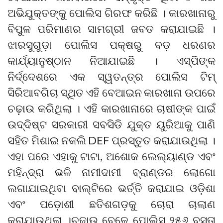
ଅଭିଯୁକ୍ତଙ୍କୁ ପୋଲିସ ଗିରଫ କରିଛି । କାରଖାନାରୁ
ବିପୁଳ ପରିମାଣର ସାମଗ୍ରୀ ଜବତ କରାଯାଇଛି ।
ଝାରସୁଗୁଡ଼ା ପୋଲିସ ପକ୍ଷରୁ ବଡ଼ ଧରଣର
କାର୍ଯ୍ୟାନୁଷ୍ଠାନ ନିଆଯାଇଛି । ଏସ୍‌ପିଙ୍କ
ନିର୍ଦ୍ଦେଶରେ ଏକ ସ୍ୱତନ୍ତ୍ର ପୋଲିସ ଟିମ୍
ସିରିଆବଗିଚା ସ୍ଥିତ ଏହି ବେଆଇନ କାରଖାନା ଉପରେ
ଚଢ଼ାଉ କରିଥିଲା । ଏହି କାରଖାନାରେ ଚାଷୀଙ୍କ ପାଇଁ
ଉଦ୍ଦିଷ୍ଟ ସରକାରୀ ସବସିଡି ଯୁକ୍ତ ୟୁରିଆକୁ ପାଣି
ସହିତ ମିଶାଇ ନକଲି DEF ପ୍ରସ୍ତୁତ କରାଯାଉଥିଲା ।
ଏହା ପରେ ଏହାକୁ ଟାଟା, ଅଶୋକ ଲେଲ୍ୟାଣ୍ଡ ଏବଂ
ମହିନ୍ଦ୍ରା ଭଳି ନାମୀଦାମୀ ବ୍ରାଣ୍ଡର ଲୋଗୋ
ଲଗାଯାଇଥିବା ବାଲ୍ଟିରେ ଭର୍ତ୍ତି କରାଯାଇ ଓଡ଼ିଶା
ଏବଂ ପଡ଼ୋଶୀ ଛତିଶଗଡ଼କୁ ଚୋରା ଚାଲାଣ
କରାଯାଉଥିଲା ।ଚଢ଼ାଉ ବେଳେ ପୋଲିସ ୨୫୬ ବସ୍ତା