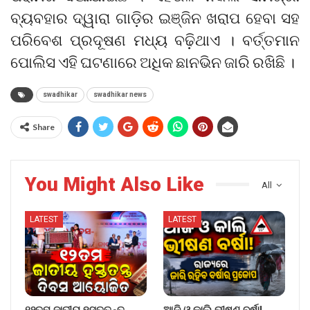
ବ୍ୟବହାର ଦ୍ୱାରା ଗାଡ଼ିର ଇଞ୍ଜିନ ଖରାପ ହେବା ସହ
ପରିବେଶ ପ୍ରଦୂଷଣ ମଧ୍ୟ ବଢ଼ିଥାଏ । ବର୍ତ୍ତମାନ
ପୋଲିସ ଏହି ଘଟଣାରେ ଅଧିକ ଛାନଭିନ ଜାରି ରଖିଛି ।
swadhikar
swadhikar news
Share
You Might Also Like
All
LATEST
LATEST
୧୨ତମ ଜାତୀୟ ହସ୍ତତନ୍ତ
ଆଜି ଓ କାଲି ଭୀଷଣ ବର୍ଷା!