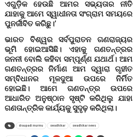
ଏଗୁଡ଼ିକ ହେଉଛି ଆମର ସଭ୍ୟତାର ନୀତି
ଯାହାକୁ ଆମେ ସ୍ୱାଧୀନତା ସଂଗ୍ରାମ ସମୟରେ
ପୁନର୍ଜୀବିତ କରିଛୁ।’
ଭାରତ ବିଶ୍ୱର ସର୍ବପୁରାତନ ଗଣରାଜ୍ୟର
ଭୂମି ହୋଇଆସିଛି। ଏହାକୁ ଗଣତନ୍ତ୍ରର
ଜନନୀ ବୋଲି କହିବା ସମ୍ପୂର୍ଣ୍ଣ ଯଥାର୍ଥ। ଆମ
ଗଣତନ୍ତ୍ରର ନିର୍ମାଣ ଆମ ଦ୍ୱାରା ଗୃହୀତ
ସମ୍ବିଧାନର ମୂଳଦୁଆ ଉପରେ ନିର୍ମିତ
ହୋଇଛି। ଆମେ ଗଣତନ୍ତ୍ର ଉପରେ
ଆଧାରିତ ଅନୁଷ୍ଠାନ ସୃଷ୍ଟି କରିଥିଲୁ ଯାହା
ଗଣତାନ୍ତ୍ରିକ କାର୍ଯ୍ୟକୁ ସୁଦୃଢ଼ କରିଥିଲା।
draupadi murmu
swadhikar
swadhikar news