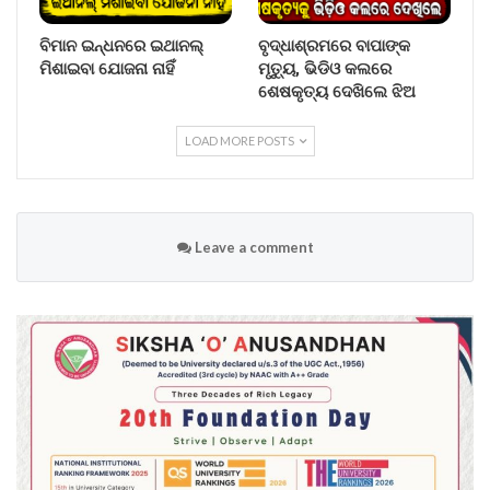
ବିମାନ ଇନ୍ଧନରେ ଇଥାନଲ୍
ବୃଦ୍ଧାଶ୍ରମରେ ବାପାଙ୍କ
ମିଶାଇବା ଯୋଜନା ନାହିଁ
ମୃତ୍ୟୁ, ଭିଡିଓ କଲରେ
ଶେଷକୃତ୍ୟ ଦେଖିଲେ ଝିଅ
LOAD MORE POSTS
Leave a comment