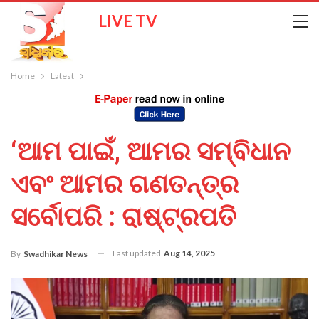
LIVE TV
Home
Latest
‘ଆମ ପାଇଁ, ଆମର ସମ୍ବିଧାନ
ଏବଂ ଆମର ଗଣତନ୍ତ୍ର
ସର୍ବୋପରି : ରାଷ୍ଟ୍ରପତି
Last updated
Aug 14, 2025
By
Swadhikar News