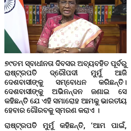
୭୯ତମ ସ୍ବାଧୀନତା ଦିବସର ଅବ୍ୟବହିତ ପୂର୍ବରୁ
ରାଷ୍ଟ୍ରପତି ଦ୍ରୌପଦୀ ମୁର୍ମୁ ଆଜି
ଦେଶବାସୀଙ୍କୁ ସମ୍ବୋଧନ କରିଛନ୍ତି।
ଦେଶବାସୀଙ୍କୁ ଅଭିନନ୍ଦନ ଜଣାଇ ସେ
କହିଛନ୍ତି ଯେ ଏହି ସମାରୋହ ଆମକୁ ଭାରତୀୟ
ହେବାର ଗୌରବକୁ ସ୍ମରଣ କରାଏ ।
ରାଷ୍ଟ୍ରପତି ମୁର୍ମୁ କହିଛନ୍ତି, ‘ଆମ ପାଇଁ,