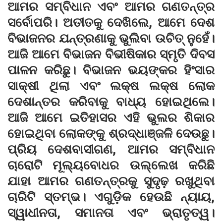
ଆମର ସମ୍ବିଧାନ ଏବଂ ଆମର ଗଣତନ୍ତ୍ର
ସର୍ବୋପରି। ଅତୀତକୁ ଦେଖିଲେ, ଆମେ ଦେଶ
ବିଭାଜନର ଯନ୍ତ୍ରଣାକୁ ଭୁଲିବା ଉଚିତ୍ ନୁହେଁ।
ଆଜି ଆମେ ବିଭାଜନ ବିଭୀଷିକାର ସ୍ମୃତି ଦିବସ
ପାଳନ କରିଛୁ। ବିଭାଜନ ଭୟଙ୍କର ହିଂସାର
ସାକ୍ଷୀ ଥିଲା ଏବଂ ଲକ୍ଷ ଲକ୍ଷ ଲୋକ
ଦେଶାନ୍ତର କରିବାକୁ ବାଧ୍ୟ ହୋଇଥିଲେ।
ଆଜି ଆମେ ଇତିହାସର ଏହି ଭୁଲର ଶିକାର
ହୋଇଥିବା ଲୋକଙ୍କୁ ଶ୍ରଦ୍ଧାଞ୍ଜଳି ଦେଉଛୁ।
ପ୍ରିୟ ଦେଶବାସୀଗଣ, ଆମର ସମ୍ବିଧାନ
ଚାରୋଟି ମୂଲ୍ୟବୋଧର ଉଲ୍ଲେଖ କରିଛି
ଯାହା ଆମର ଗଣତନ୍ତ୍ରକୁ ସୁଦୃଢ଼ ରଖୁଥିବା
ଚାରିଟି ସ୍ତମ୍ଭ। ଏଗୁଡ଼ିକ ହେଉଛି ନ୍ୟାୟ,
ସ୍ୱାଧୀନତା, ସମାନତା ଏବଂ ଭ୍ରାତୃତ୍ୱ।