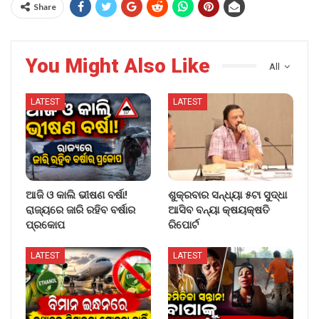
Share
You Might Also Like
All
LATEST
LATEST
ଆଜି ଓ କାଲି ଭୀଷଣ ବର୍ଷା!
ଶୁକ୍ରବାର ସନ୍ଧ୍ୟା ୫ଟା ସୁଦ୍ଧା
ରାଜ୍ୟରେ ଜାରି ରହିବ ବର୍ଷାର
ଆସିବ ବନ୍ୟା କ୍ଷୟକ୍ଷତି
ପ୍ରକୋପ
ରିପୋର୍ଟ
LATEST
LATEST