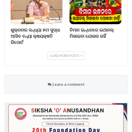
ଶୁକ୍ରବାର ସନ୍ଧ୍ୟା ୫ଟା ସୁଦ୍ଧା
ବିମାନ ଇନ୍ଧନରେ ଇଥାନଲ୍
ଆସିବ ବନ୍ୟା କ୍ଷୟକ୍ଷତି
ମିଶାଇବା ଯୋଜନା ନାହିଁ
ରିପୋର୍ଟ
LOAD MORE POSTS
Leave a comment