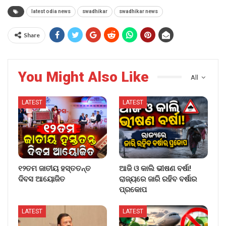
latest odia news
swadhikar
swadhikar news
Share
You Might Also Like
All
LATEST
LATEST
୧୨ତମ ଜାତୀୟ ହସ୍ତତନ୍ତ
ଆଜି ଓ କାଲି ଭୀଷଣ ବର୍ଷା!
ଦିବସ ଆୟୋଜିତ
ରାଜ୍ୟରେ ଜାରି ରହିବ ବର୍ଷାର
ପ୍ରକୋପ
LATEST
LATEST