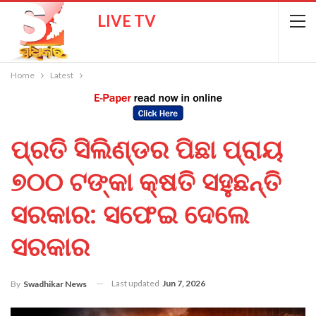
LIVE TV
Home
Latest
ପ୍ରତି ସିଲିଣ୍ଡର ପିଛା ପ୍ରାୟ
୭୦୦ ଟଙ୍କା କ୍ଷତି ସହୁଛନ୍ତି
ସରକାର: ସଫେଇ ଦେଲେ
ସରକାର
Last updated
Jun 7, 2026
By
Swadhikar News