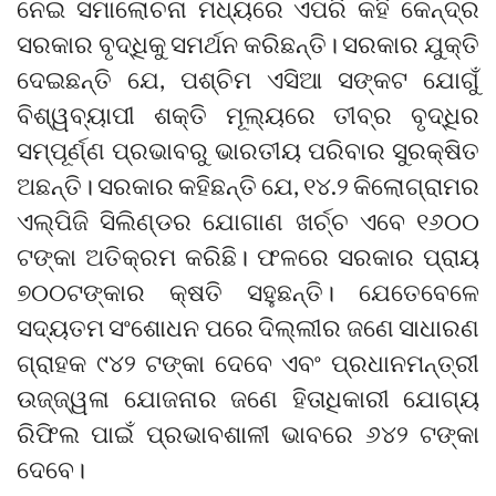
ନେଇ ସମାଲୋଚନା ମଧ୍ୟରେ ଏପରି କହି କେନ୍ଦ୍ର
ସରକାର ବୃଦ୍ଧିକୁ ସମର୍ଥନ କରିଛନ୍ତି। ସରକାର ଯୁକ୍ତି
ଦେଇଛନ୍ତି ଯେ, ପଶ୍ଚିମ ଏସିଆ ସଙ୍କଟ ଯୋଗୁଁ
ବିଶ୍ୱବ୍ୟାପୀ ଶକ୍ତି ମୂଲ୍ୟରେ ତୀବ୍ର ବୃଦ୍ଧିର
ସମ୍ପୂର୍ଣ୍ଣ ପ୍ରଭାବରୁ ଭାରତୀୟ ପରିବାର ସୁରକ୍ଷିତ
ଅଛନ୍ତି। ସରକାର କହିଛନ୍ତି ଯେ, ୧୪.୨ କିଲୋଗ୍ରାମର
ଏଲ୍‌ପିଜି ସିଲିଣ୍ଡର ଯୋଗାଣ ଖର୍ଚ୍ଚ ଏବେ ୧୬୦୦
ଟଙ୍କା ଅତିକ୍ରମ କରିଛି। ଫଳରେ ସରକାର ପ୍ରାୟ
୭୦୦ଟଙ୍କାର କ୍ଷତି ସହୁଛନ୍ତି। ଯେତେବେଳେ
ସଦ୍ୟତମ ସଂଶୋଧନ ପରେ ଦିଲ୍ଲୀର ଜଣେ ସାଧାରଣ
ଗ୍ରାହକ ୯୪୨ ଟଙ୍କା ଦେବେ ଏବଂ ପ୍ରଧାନମନ୍ତ୍ରୀ
ଉଜ୍ଜ୍ୱଳା ଯୋଜନାର ଜଣେ ହିତାଧିକାରୀ ଯୋଗ୍ୟ
ରିଫିଲ ପାଇଁ ପ୍ରଭାବଶାଳୀ ଭାବରେ ୬୪୨ ଟଙ୍କା
ଦେବେ।