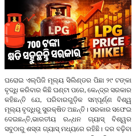
ଘରୋଇ ଏଲ୍‌ପିଜି ମୂଲ୍ୟ ସିଲିଣ୍ଡର ପିଛା ୨୯ ଟଙ୍କା
ବୃଦ୍ଧି କରିବାର କିଛି ଘଣ୍ଟା ପରେ, କେନ୍ଦ୍ର ସରକାର
କହିଛନ୍ତି ଯେ, ପରିବାରଗୁଡ଼ିକ ସମ୍ପୂର୍ଣ୍ଣ ବିଶ୍ୱ
ମୂଲ୍ୟ ବୃଦ୍ଧିରୁ ସୁରକ୍ଷିତ ଅଛନ୍ତି। ସରକାର ସଫେଇ
ଦେଇଛନ୍ତି,ଭାରତୀୟ ରନ୍ଧନ ଗ୍ୟାସ୍ ବିଶ୍ୱର
ସବୁଠାରୁ ଶସ୍ତା ଗ୍ୟାସ୍ ମଧ୍ୟରେ ରହିଛି। ଦର ବଢ଼ିବା