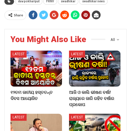
dav pokhariput
FRNV
swadhikar
swadhikar news
Share
You Might Also Like
All
LATEST
LATEST
୧୨ତମ ଜାତୀୟ ହସ୍ତତନ୍ତ
ଆଜି ଓ କାଲି ଭୀଷଣ ବର୍ଷା!
ଦିବସ ଆୟୋଜିତ
ରାଜ୍ୟରେ ଜାରି ରହିବ ବର୍ଷାର
ପ୍ରକୋପ
LATEST
LATEST