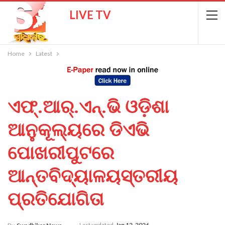
LIVE TV
Home
Latest
ଏଫ୍.ଆର୍.ଏନ୍.ଭି ଓଡ଼ିଶା
ଆନୁକୂଲ୍ୟରେ ଡିଏଭି
ପୋଖରୀପୁଟରେ
ଆନ୍ତବିଦ୍ୟାଳୟସ୍ତରୀୟ
ପ୍ରତିଯୋଗିତା
Last updated
Jan 12, 2026