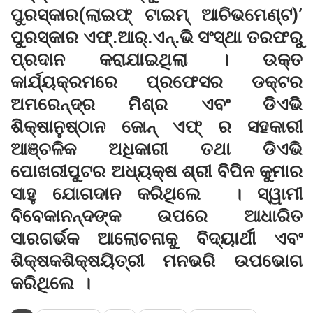
ପୁରସ୍କାର(ଲାଇଫ୍ ଟାଇମ୍ ଆଚିଭମେଣ୍ଟ)’
ପୁରସ୍କାର ଏଫ୍.ଆର୍.ଏନ୍.ଭି ସଂସ୍ଥା ତରଫରୁ
ପ୍ରଦାନ କରାଯାଇଥିଲା । ଉକ୍ତ
କାର୍ଯ୍ୟକ୍ରମରେ ପ୍ରଫେସର ଡକ୍ଟର
ଅମରେନ୍ଦ୍ର ମିଶ୍ର ଏବଂ ଡିଏଭି
ଶିକ୍ଷାନୁଷ୍ଠାନ ଜୋନ୍ ଏଫ୍ ର ସହକାରୀ
ଆଞ୍ଚଳିକ ଅଧିକାରୀ ତଥା ଡିଏଭି
ପୋଖରୀପୁଟର ଅଧ୍ୟକ୍ଷ ଶ୍ରୀ ବିପିନ କୁମାର
ସାହୁ ଯୋଗଦାନ କରିଥିଲେ । ସ୍ୱାମୀ
ବିବେକାନନ୍ଦଙ୍କ ଉପରେ ଆଧାରିତ
ସାରଗର୍ଭକ ଆଲୋଚନାକୁ ବିଦ୍ୟାର୍ଥୀ ଏବଂ
ଶିକ୍ଷକଶିକ୍ଷୟିତ୍ରୀ ମନଭରି ଉପଭୋଗ
କରିଥିଲେ ।