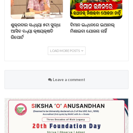
ଶୁକ୍ରବାର ସନ୍ଧ୍ୟା ୫ଟା ସୁଦ୍ଧା
ବିମାନ ଇନ୍ଧନରେ ଇଥାନଲ୍
ଆସିବ ବନ୍ୟା କ୍ଷୟକ୍ଷତି
ମିଶାଇବା ଯୋଜନା ନାହିଁ
ରିପୋର୍ଟ
LOAD MORE POSTS
Leave a comment