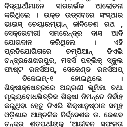
ବିଦ୍ୟାର୍ଥୀମାନେ ସାରଗର୍ଭକ ଆଲୋଚନା
କରିଥିଲେ । ଉକ୍ତ ଉତ୍ସବରେ ସଂସ୍ଥାର
ଭାଇସ୍ ଚେୟାରମ୍ୟାନ୍ ଜୀବିତେଶ ରଥ ,
ସେକ୍ରେଟାରୀ ସମରେନ୍ଦ୍ର ଦାସ ଆଦି
ଯୋଗଦାନ କରିଥିଲେ । ଏହି
ପ୍ରତିଯୋଗିତାରେ ଚମ୍ପିଆନ୍ ଡିଏଭି
ଚନ୍ଦ୍ରଶେଖରପୁର, ମଦର୍ସ ପବ୍ଲିକ୍ ସ୍କୁଲ
ଫାଷ୍ଟ ରନର୍ସଅପ୍, ସେକେଣ୍ଡ ରନର୍ସଅପ୍
ବିଜେଇମ୍-୧ ହୋଇଥିଲେ ।
ଶିକ୍ଷାକ୍ଷେତ୍ରରେ ଅଗ୍ରଣୀ ଭୂମିକା ତଥା
ମୂଲ୍ୟବୋଧଭିତ୍ତିକ ଶିକ୍ଷା ନିମନ୍ତେ ନିର୍ବାହ
କରୁଥିବା ହେତୁ ଡିଏଭି ଶିକ୍ଷାନୁଷ୍ଠାନ ସମୂହ
ଓଡ଼ିଶାର ଆଞ୍ଚଳିକ ନିର୍ଦ୍ଦେଶକ ଡ. କେଶବ
ଚନ୍ଦ୍ର ଶତପଥୀଙ୍କୁ ‘ଆଜୀବନ ସଫଳତା