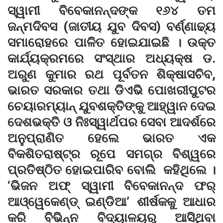
ସ୍ୱାମୀ ବିବେକାନନ୍ଦଙ୍କ ୧୬୪ ତମ
ଜନ୍ମଦିବସ (ଜାତୀୟ ଯୁବ ଦିବସ) ବର୍ଣ୍ଣାଢ୍ୟ
ସମାରୋହରେ ପାଳିତ ହୋଇଯାଇଛି । ଉକ୍ତ
କାର୍ଯ୍ୟକ୍ରମରେ ସଂସ୍ଥାର ଅଧ୍ୟକ୍ଷ ଡ.
ଅରୁଣ କୁମାର ରଥ ପୂର୍ବତନ ଶିକ୍ଷାସଚିବ,
ଭାରତ ସରକାର ତଥା ଡିଏଭି ପୋଖରୀପୁଟର
ଚେୟାରମ୍ୟାନ୍ ଯୁବଶକ୍ତିଙ୍କୁ ଆହ୍ୱାନ ଦେଇ
ଦେଶଭକ୍ତି ଓ ନିଃସ୍ୱାର୍ଥପର ସେବା ଆଦର୍ଶରେ
ଅନୁପ୍ରାଣିତ ହେଲେ ଭାରତ ଏକ
ବିକଶିତରାଷ୍ଟ୍ର ରୂପେ ସମଗ୍ର ବିଶ୍ୱରେ
ପ୍ରତିଷ୍ଠିତ ହୋଇପାରିବ ବୋଲି କହିଥିଲେ ।
‘ଭିଜନ ଅଫ୍ ସ୍ୱାମୀ ବିବେକାନନ୍ଦ ଫର୍
ଆଓ୍ୱେକେଣ୍ଡ୍ ଇଣ୍ଡିଆ’ ଶୀର୍ଷକକୁ ଆଧାର
କରି ବିଭିନ୍ନ ବିଦ୍ୟାଳୟରୁ ଆସିଥିବା