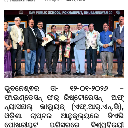
By
Swadhikar News
ଭୁବନେଶ୍ଵର ତା- ୧୨-୦୧-୨୦୨୬ –
ଫାଉଣ୍ଡେସନ୍ ଫର୍ ରିଷ୍ଟୋରେସନ୍ ଅଫ୍
ନ୍ୟାସନାଲ୍ ଭାଲ୍ୟୁଜ୍
(ଏଫ୍.ଆର୍.ଏନ୍.ଭି)
,
ଓଡ଼ିଶା ଚାପ୍ଟର ଆନୁକୂଲ୍ୟରେ ଡିଏଭି
ପୋଖରୀପୁଟ ପରିସରରେ ବିଶ୍ୱବିଜୟୀ