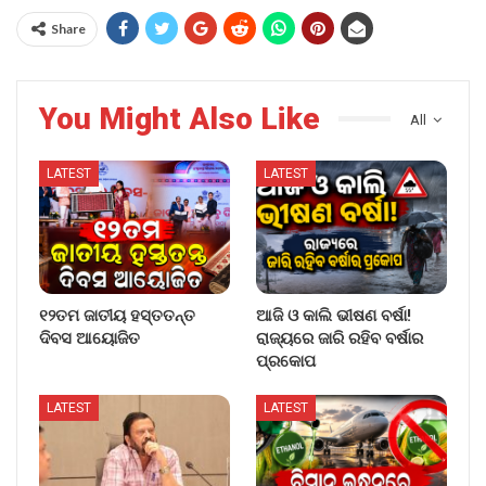
Share
You Might Also Like
All
LATEST
LATEST
୧୨ତମ ଜାତୀୟ ହସ୍ତତନ୍ତ
ଆଜି ଓ କାଲି ଭୀଷଣ ବର୍ଷା!
ଦିବସ ଆୟୋଜିତ
ରାଜ୍ୟରେ ଜାରି ରହିବ ବର୍ଷାର
ପ୍ରକୋପ
LATEST
LATEST