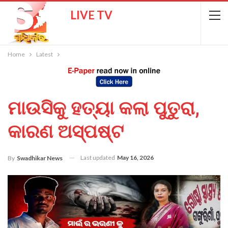
LIVE TV
Home
Latest
ମାଉସିକୁ ହତ୍ୟା କଲା ପୁତୁରା,
କାରଣ ଅସ୍ପଷ୍ଟ
Last updated
May 16, 2026
By
Swadhikar News