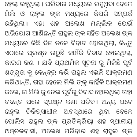
ହେଲା ରହୁଥିଲା। ପରିବାର ମଧ୍ୟରେ ରହୁଥିବା ବେଳେ
ମିଲି ଓ ରାହୁଲ ଙ୍କ ମଧ୍ୟରେ କିପରି ସମ୍ପର୍କ
ରହିଥିଲା। ଏହା ଶହ ଅଲେଖ ମଲ୍ଲିକ ଯେଉଁ
ଅଭିଯୋଗ ଆଣିଛନ୍ତି ରାହୁଲ ଙ୍କ ସହିତ ଅଲେଖ ଙ୍କ
ମଧ୍ୟରେ କିଛି ଦିନ ତଳେ ବିବାଦ ହୋଇଥିଲା, କିନ୍ତୁ
ଏଠାରେ ପ୍ରଶ୍ନ ଉଠୁଛି କାହିଁକି ବିବାଦ ହୋଇଥିଲା,
କାରଣ କଣ । ଯଦି ପ୍ରାଥମିକ ସୂଚନା ରୁ ମିଳିଛି ପୂର୍ବ
ଶତ୍ରୁତା କୁ କେନ୍ଦ୍ର କରି ରାହୁଲ ଏଭଳି ଆକ୍ରମଣ
କରିଥାନ୍ତି, ତାହା ହେଲେ ମିଲି ଙ୍କୁ କାହିଁକି ଆକ୍ରମଣ
କଲେ, ନା ମିଲି କୁ ନେଇ ପୂର୍ବରୁ ବିବାଦ ହୋଇଥିଲା ତାହା
ତଦନ୍ତ ପରେ ସ୍ପଷ୍ଟ ଜଣା ପଡିବ। ଅନ୍ୟ ପଟେ
ରାହୁଲ ଚିକିତ୍ସାଧୀନ ଅବସ୍ଥାରେ ଥିବା ବେଳେ
ପୋଲିସ ରାହୁଲ ଙ୍କ ପ୍ରତିକ୍ରିୟା ଶହ ସ୍ଥାନୀୟ
ଅଞ୍ଚଳବାସୀ, ଅଲେଖ ପରିବାର ଶହ ରାହୁଲ ଙ୍କ