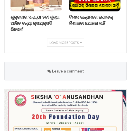
ଶୁକ୍ରବାର ସନ୍ଧ୍ୟା ୫ଟା ସୁଦ୍ଧା
ବିମାନ ଇନ୍ଧନରେ ଇଥାନଲ୍
ଆସିବ ବନ୍ୟା କ୍ଷୟକ୍ଷତି
ମିଶାଇବା ଯୋଜନା ନାହିଁ
ରିପୋର୍ଟ
LOAD MORE POSTS
Leave a comment