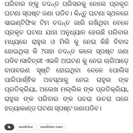
ପରିବାର ଙ୍କୁ ତଦନ୍ତ ପରିସରକୁ ନେଲେ ପ୍ରକୃତ
ଘଟଣା ସ୍ପଷ୍ଟ ଜଣା ପଡିବ। କିନ୍ତୁ ଘଟଣା ସ୍ଥଳରେ
ସାଇଣ୍ଟିଫିକ ଟିମ ତଦନ୍ତ ଜାରି ରଖିଥିବା ବେଳେ
ପ୍ରକୃତ ଘଟଣା ଯାହା ଅନୁଧ୍ୟାନ ହେଉଛି ପରିବାର
ମଧ୍ୟରେ ରାହୁଲ ଓ ମିଲି କୁ ନେଇ କିଛି ବିବାଦ
ହୋଇଥିଲା କି ?ତାହା ତଦନ୍ତ କଲେ ସ୍ପଷ୍ଟ ଜଣା
ପଡିବ।ସାବିତ୍ରୀ ଏଭଳି ଅଘଟଣ କୁ ନେଇ ଚାରିଆଡ଼େ
ବାତାବରଣ ସୃଷ୍ଟି ହୋଇଥିବା ବେଳେ ପୋଲିସ
ପାରିପାର୍ଶ୍ଵିକ ଅବସ୍ଥାକୁ ନେଇ ରାହୁଲ ଙ୍କ
ପ୍ରତିକ୍ରିୟା, ଅଲେଖ ମଲ୍ଲିକ ଙ୍କ ପ୍ରତିକ୍ରିୟା,
ରାହୁଲ ଙ୍କ ପରିବାର ଙ୍କ ପଚରା ଉଚରା ପରେ
ହତ୍ୟାକାଣ୍ଡ ଘଟଣା ସ୍ପଷ୍ଟ ଜଣାପଡିବ।
swadhikar
swadhikar news