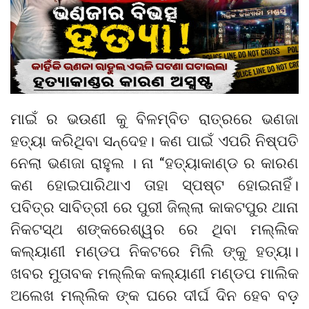
ମାଇଁ ର ଭଉଣୀ କୁ ବିଳମ୍ବିତ ରାତ୍ରରେ ଭଣଜା
ହତ୍ୟା କରିଥିବା ସନ୍ଦେହ। କଣ ପାଇଁ ଏପରି ନିଷ୍ପତି
ନେଲା ଭଣଜା ରାହୁଲ । ନା “ହତ୍ୟାକାଣ୍ଡ ର କାରଣ
କଣ ହୋଇପାରିଥାଏ ତାହା ସ୍ପଷ୍ଟ ହୋଇନାହିଁ।
ପବିତ୍ର ସାବିତ୍ରୀ ରେ ପୁରୀ ଜିଲ୍ଲା କାକଟପୁର ଥାନା
ନିକଟସ୍ଥ ଶଙ୍କରେଶ୍ୱର ରେ ଥିବା ମଲ୍ଲିକ
କଲ୍ୟାଣୀ ମଣ୍ଡପ ନିକଟରେ ମିଲି ଙ୍କୁ ହତ୍ୟା।
ଖବର ମୁତାବକ ମଲ୍ଲିକ କଲ୍ୟାଣୀ ମଣ୍ଡପ ମାଲିକ
ଅଲେଖ ମଲ୍ଲିକ ଙ୍କ ଘରେ ଦୀର୍ଘ ଦିନ ହେବ ବଡ଼