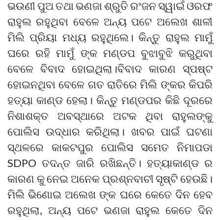
ଭଉଣୀ ପୁଅ ତଥା ଭଣଜା ଶ୍ରୁତି ରଂଜନ ସ୍ୱାଇଁ ଓରଫ
ରାହୁଲ ରହୁଥିବା ବେଳେ ଅନ୍ୟ ପଟେ ଅଲେଖ ଶାଳୀ
ମିଲି ପ୍ରିୟା ମଧ୍ୟ ରହୁଥିଲେ। କିନ୍ତୁ ରାହୁଲ ମାମୁଁ
ଘରେ ରହି ମାମୁଁ ଙ୍କ ମଣ୍ଡପ ବୁଝାବୁଝି କରୁଥିବା
ବେଳେ ବିବାଦ ହୋଇଥିଲା।ବିବାଦ କାରଣ ସ୍ପଷ୍ଟ
ହୋଇନଥିବା ବେଳେ ଗତ ରାତିରେ ମିଲି ଙ୍କର କିପରି
ହତ୍ୟା କାଣ୍ଡ ହେଲା। କିନ୍ତୁ ମଣ୍ଡପର କିଛି ଦୂରରେ
ନିଶାଶକ୍ତ ଅବସ୍ଥାରେ ଅଟକ ଥିବା ରାହୁଲଙ୍କୁ
ପୋଲିସ ଉଦ୍ଧାର କରିଥିଲା। ଖବର ପାଇଁ ଘଟଣା
ସ୍ଥଳରେ କାକଟପୁର ପୋଲିସ ସମେତ ନିମାପଡା
SDPO ତଦନ୍ତ ଜାରି ରଖିଛନ୍ତି। ହତ୍ୟାକାଣ୍ଡ ର
କାରଣ କୁ ନେଇ ଅନେକ ପ୍ରଶ୍ନବାଚୀ ସୃଷ୍ଟି ହେଉଛି।
ମିଲି ଭିଣୋଇ ଅଲେଖ ଙ୍କ ଘରେ କେତେ ଦିନ ହେବ
ରହୁଥିଲା, ଅନ୍ୟ ପଟେ ଭଣଜା ରାହୁଲ କେତେ ଦିନ