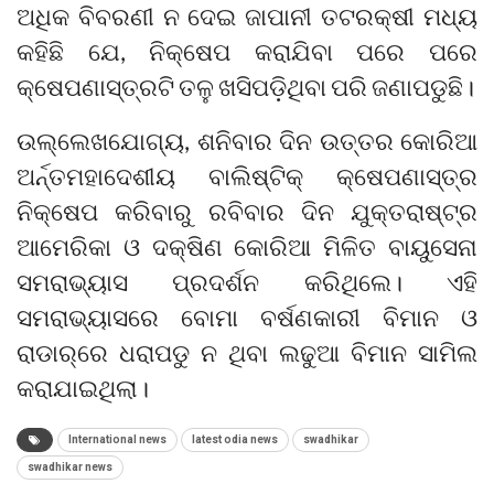
ଅଧିକ ବିବରଣୀ ନ ଦେଇ ଜାପାନୀ ତଟରକ୍ଷୀ ମଧ୍ୟ
କହିଛି ଯେ, ନିକ୍ଷେପ କରାଯିବା ପରେ ପରେ
କ୍ଷେପଣାସ୍ତ୍ରଟି ତଳୁ ଖସିପଡ଼ିଥିବା ପରି ଜଣାପଡୁଛି।
ଉଲ୍ଲେଖଯୋଗ୍ୟ, ଶନିବାର ଦିନ ଉତ୍ତର କୋରିଆ
ଅର୍ନ୍ତମହାଦେଶୀୟ ବାଲିଷ୍ଟିକ୍‌ କ୍ଷେପଣାସ୍ତ୍ର
ନିକ୍ଷେପ କରିବାରୁ ରବିବାର ଦିନ ଯୁକ୍ତରାଷ୍ଟ୍ର
ଆମେରିକା ଓ ଦକ୍ଷିଣ କୋରିଆ ମିଳିତ ବାୟୁସେନା
ସମରାଭ୍ୟାସ ପ୍ରଦର୍ଶନ କରିଥିଲେ। ଏହି
ସମରାଭ୍ୟାସରେ ବୋମା ବର୍ଷଣକାରୀ ବିମାନ ଓ
ରାଡାର୍‌ରେ ଧରାପଡୁ ନ ଥିବା ଲଢୁଆ ବିମାନ ସାମିଲ
କରାଯାଇଥିଲା।
International news
latest odia news
swadhikar
swadhikar news