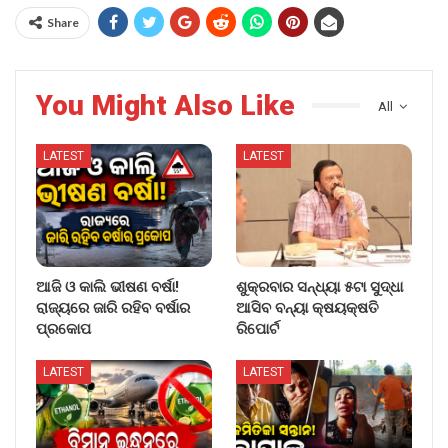
Share
You Might Also Like
All
LATEST
LATEST
ଆଜି ଓ କାଲି ଭୀଷଣ ବର୍ଷା!
ଶୁକ୍ରବାର ସନ୍ଧ୍ୟା ୫ଟା ସୁଦ୍ଧା
ରାଜ୍ୟରେ ଜାରି ରହିବ ବର୍ଷାର
ଆସିବ ବନ୍ୟା କ୍ଷୟକ୍ଷତି
ପ୍ରକୋପ
ରିପୋର୍ଟ
LATEST
LATEST