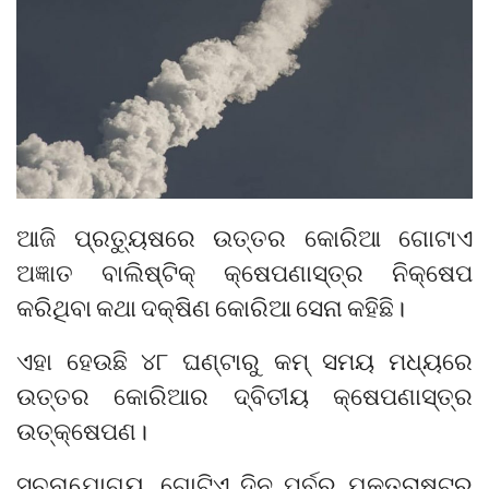
ଆଜି ପ୍ରତ୍ୟୁଷରେ ଉତ୍ତର କୋରିଆ ଗୋଟାଏ
ଅଜ୍ଞାତ ବାଲିଷ୍ଟିକ୍‌ କ୍ଷେପଣାସ୍ତ୍ର ନିକ୍ଷେପ
କରିଥିବା କଥା ଦକ୍ଷିଣ କୋରିଆ ସେନା କହିଛି।
ଏହା ହେଉଛି ୪୮ ଘଣ୍ଟାରୁ କମ୍‌ ସମୟ ମଧ୍ୟରେ
ଉତ୍ତର କୋରିଆର ଦ୍ବିତୀୟ କ୍ଷେପଣାସ୍ତ୍ର
ଉତ୍‌କ୍ଷେପଣ।
ସୂଚନାଯୋଗ୍ୟ, ଗୋଟିଏ ଦିନ ପୂର୍ବରୁ ଯୁକ୍ତରାଷ୍ଟ୍ର