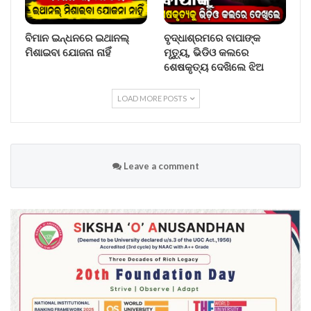
ବିମାନ ଇନ୍ଧନରେ ଇଥାନଲ୍
ବୃଦ୍ଧାଶ୍ରମରେ ବାପାଙ୍କ
ମିଶାଇବା ଯୋଜନା ନାହିଁ
ମୃତ୍ୟୁ, ଭିଡିଓ କଲରେ
ଶେଷକୃତ୍ୟ ଦେଖିଲେ ଝିଅ
LOAD MORE POSTS
Leave a comment