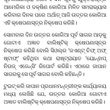
ଆମେରିକା ଓ ଦକ୍ଷିଣ କୋରିଆ ମିଳିତ ସମରାଭ୍ୟାସ
କରିବାର ଦିନକ ପରେ ଅର୍ଥାତ୍‌ ଆଜି ଉତ୍ତର କୋରିଆ
ଏହି କ୍ଷେପଣାସ୍ତ୍ର ନି‌କ୍ଷେପ କରିଛି।
ସୋମବାର ଦିନ ଉତ୍ତର କୋରିଆ ପୂର୍ବ ସାଗର ଆଡ଼କୁ
ଗୋଟାଏ ଅଜ୍ଞାତ ବାଲିଷ୍ଟିକ୍‌ କ୍ଷେପଣାସ୍ତ୍ର
ନିକ୍ଷେପ କରିଛି ବୋଲି ସିଓଲ୍‌ର ‘ଜଏଣ୍ଟ୍‌ ଚିଫ୍‌ ଅଫ୍‌
ଷ୍ଟାଫ୍‌’ କହିଥିବା କଥା ରାଷ୍ଟ୍ରାୟାତ ‘ୟୋନ୍‌ହାପ୍‌
ନିଉଜ୍‌ ଏଜେନ୍‌ସି’ ରିପୋର୍ଟ କରିଛି। ଏଠାରେ ଜାପାନ
ସାଗରକୁ ସେ ପୂର୍ବ ସାଗର ବୋଲି କହିଛନ୍ତି।
ଟୁଇଟ୍‌ କରି ଜାପାନ ପ୍ରଧାନମନ୍ତ୍ରୀଙ୍କ କାର୍ଯ୍ୟାଳୟ
ମଧ୍ୟ ଲେଖିଛି ଯେ, ଉତ୍ତର କୋରିଆ ଗୋଟାଏ
ଅଜ୍ଞାତ ବାଲିଷ୍ଟିକ୍‌ କ୍ଷେପଣାସ୍ତ୍ର ନିକ୍ଷେପ କରିଛି।