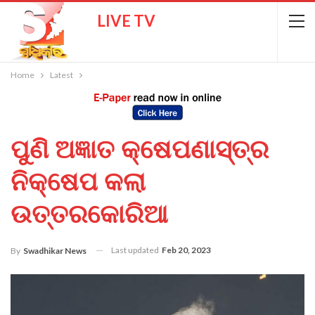
LIVE TV
Home
Latest
ପୁଣି ଅଜ୍ଞାତ କ୍ଷେପଣାସ୍ତ୍ର
ନିକ୍ଷେପ କଲା
ଉତ୍ତରକୋରିଆ
Last updated
Feb 20, 2023
By
Swadhikar News