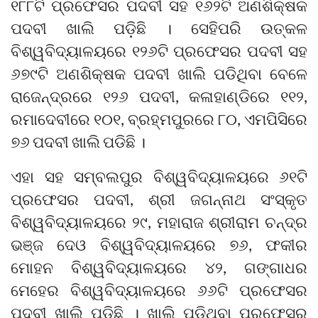
୧୮୮ଟି ପ୍ରଫେସର ପଦବୀ ସହ ୧୬୨ଟି ଅଣଶିକ୍ଷକ
ପଦବୀ ଖାଲି ପଡ଼ିଛି । ସେହିପରି ଉତ୍କଳ
ବିଶ୍ୱବିଦ୍ୟାଳୟରେ ୧୨୬ଟି ପ୍ରଫେସର ପଦବୀ ସହ
୬୭୯ଟି ଅଣଶିକ୍ଷକ ପଦବୀ ଖାଲି ପଡିଥିବା ବେଳେ
ରାଜେନ୍ଦ୍ରରେ ୧୨୬ ପଦବୀ, କଳାହାଣ୍ଡିରେ ୧୧୨,
ରମାଦେବୀରେ ୧୦୧, ବ୍ରହ୍ମପୁରରେ ୮୦, ଏମପିସିରେ
୭୬ ପଦବୀ ଖାଲି ପଡିଛି ।
ଏହା ସହ ସମ୍ବଲପୁର ବିଶ୍ୱବିଦ୍ୟାଳୟରେ ୬୧ଟି
ପ୍ରଫେସର ପଦବୀ, ଶ୍ରୀ ଜଗନ୍ନାଥ ସଂସ୍କୃତ
ବିଶ୍ୱବିଦ୍ୟାଳୟରେ ୨୯, ମହାରାଜ ଶ୍ରୀରାମ ଚନ୍ଦ୍ର
ଭଞ୍ଜ ଦେଓ ବିଶ୍ୱବିଦ୍ୟାଳୟରେ ୭୬, ଫକୀର
ମୋହନ ବିଶ୍ୱବିଦ୍ୟାଳୟରେ ୪୨, ଗଙ୍ଗାଧର
ମେହେର ବିଶ୍ୱବିଦ୍ୟାଳୟରେ ୬୬ଟି ପ୍ରଫେସର
ପଦବୀ ଖାଲି ପଡ଼ିଛି । ଖାଲି ପଡ଼ିଥିବା ପ୍ରଫେସର