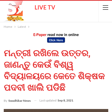
LIVE TV
Home
Latest
ମନ୍ତ୍ରୀ ରଖିଲେ ଉତ୍ତର,
ଜାଣନ୍ତୁ କେଉଁ ବିଶ୍ୱ
ବିଦ୍ୟାଳୟରେ କେତେ ଶିକ୍ଷକ
ପଦବୀ ଖାଲି ପଡିଛି
Last updated
Sep 8, 2021
By
Swadhikar News