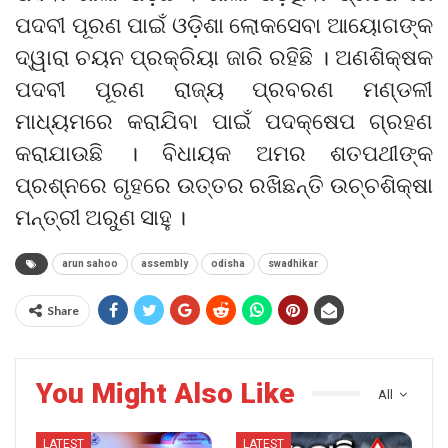
ପଦବୀ ପୂରଣ ପାଇଁ ଓଡ଼ିଶା ଲୋକସେବା ଆୟୋଗଙ୍କ
ଦ୍ୱାରା ଚୟନ ପ୍ରକ୍ରିୟା ଜାରି ରହିଛି । ଅଣଶିକ୍ଷକ
ପଦବୀ ପୂରଣ ରାଜ୍ୟ ପ୍ରବରଣ ମଣ୍ଡଳୀ
ମାଧ୍ୟମରେ କରାଯିବା ପାଇଁ ପଦକ୍ଷେପ ଗ୍ରହଣ
କରାଯାଉଛି । ବିଧାୟକ ଅମର ଶତପଥୀଙ୍କ
ପ୍ରଶ୍ନରେ ଗୃହରେ ଉତ୍ତର ରଖିଛନ୍ତି ଉଚ୍ଚଶିକ୍ଷା
ମନ୍ତ୍ରୀ ଅରୁଣ ସାହୁ ।
arun sahoo
assembly
odisha
swadhikar
Share
You Might Also Like
All
LATEST
LATEST