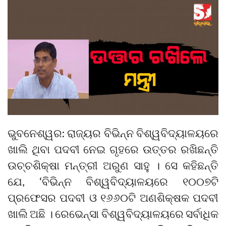
ଭୁବନେଶ୍ୱର: ରାଜ୍ୟର ବିଭିନ୍ନ ବିଶ୍ୱବିଦ୍ୟାଳୟରେ
ଖାଲି ଥିବା ପଦବୀ ନେଇ ଗୃହରେ ଉତ୍ତର ରଖିଛନ୍ତି
ଉଚ୍ଚଶିକ୍ଷା ମନ୍ତ୍ରୀ ଅରୁଣ ସାହୁ । ସେ କହିଛନ୍ତି
ଯେ, ‘ବିଭିନ୍ନ ବିଶ୍ୱବିଦ୍ୟାଳୟରେ ୧୦୦୭ଟି
ପ୍ରଫେସର ପଦବୀ ଓ ୧୬୬୦ଟି ଅଣଶିକ୍ଷକ ପଦବୀ
ଖାଲି ଅଛି । ରେଭେନ୍ସା ବିଶ୍ୱବିଦ୍ୟାଳୟରେ ସର୍ବାଧିକ