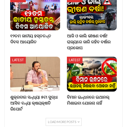
୧୨ତମ ଜାତୀୟ ହସ୍ତତନ୍ତ
ଆଜି ଓ କାଲି ଭୀଷଣ ବର୍ଷା!
ଦିବସ ଆୟୋଜିତ
ରାଜ୍ୟରେ ଜାରି ରହିବ ବର୍ଷାର
ପ୍ରକୋପ
LATEST
LATEST
ଶୁକ୍ରବାର ସନ୍ଧ୍ୟା ୫ଟା ସୁଦ୍ଧା
ବିମାନ ଇନ୍ଧନରେ ଇଥାନଲ୍
ଆସିବ ବନ୍ୟା କ୍ଷୟକ୍ଷତି
ମିଶାଇବା ଯୋଜନା ନାହିଁ
ରିପୋର୍ଟ
LOAD MORE POSTS