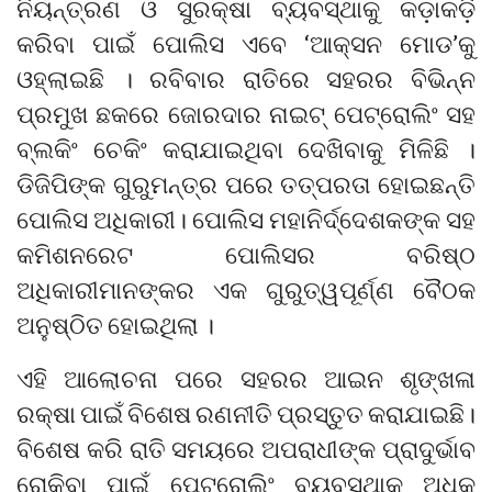
ନିୟନ୍ତ୍ରଣ ଓ ସୁରକ୍ଷା ବ୍ୟବସ୍ଥାକୁ କଡ଼ାକଡ଼ି
କରିବା ପାଇଁ ପୋଲିସ ଏବେ ‘ଆକ୍ସନ ମୋଡ’କୁ
ଓହ୍ଲାଇଛି । ରବିବାର ରାତିରେ ସହରର ବିଭିନ୍ନ
ପ୍ରମୁଖ ଛକରେ ଜୋରଦାର ନାଇଟ୍ ପେଟ୍ରୋଲିଂ ସହ
ବ୍ଲକିଂ ଚେକିଂ କରାଯାଇଥିବା ଦେଖିବାକୁ ମିଳିଛି ।
ଡିଜିପିଙ୍କ ଗୁରୁମନ୍ତ୍ର ପରେ ତତ୍ପରତା ହୋଇଛନ୍ତି
ପୋଲିସ ଅଧିକାରୀ। ପୋଲିସ ମହାନିର୍ଦ୍ଦେଶକଙ୍କ ସହ
କମିଶନରେଟ ପୋଲିସର ବରିଷ୍ଠ
ଅଧିକାରୀମାନଙ୍କର ଏକ ଗୁରୁତ୍ୱପୂର୍ଣ୍ଣ ବୈଠକ
ଅନୁଷ୍ଠିତ ହୋଇଥିଲା ।
ଏହି ଆଲୋଚନା ପରେ ସହରର ଆଇନ ଶୃଙ୍ଖଳା
ରକ୍ଷା ପାଇଁ ବିଶେଷ ରଣନୀତି ପ୍ରସ୍ତୁତ କରାଯାଇଛି।
ବିଶେଷ କରି ରାତି ସମୟରେ ଅପରାଧୀଙ୍କ ପ୍ରାଦୁର୍ଭାବ
ରୋକିବା ପାଇଁ ପେଟ୍ରୋଲିଂ ବ୍ୟବସ୍ଥାକୁ ଅଧିକ