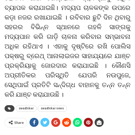
ବ୍ୟାପକ କରାଯାଇଛି। ମଦ୍ୟପ ଚାଳକଙ୍କ ଉପରେ
କଡ଼ା ନଜର ରଖାଯାଇଛି । ରବିବାର ଛୁଟି ଦିନ ଥିବାରୁ
ସହରର ବିଭିନ୍ନ ସ୍ଥାନରେ ଗହଳି ସାଙ୍ଗକୁ
ମଦ୍ୟପାନ କରି ଗାଡ଼ି ଚାଳନା କରିବାର ସମ୍ଭାବନା
ଅଧିକ ରହିଥାଏ । ଏହାକୁ ଦୃଷ୍ଟିରେ ରଖି ପୋଲିସ
ପକ୍ଷରୁ ବ୍ରେଥ୍ ଆନାଲାଇଜର ସାହାଯ୍ୟରେ ଯାଞ୍ଚ
ପ୍ରକ୍ରିୟାକୁ ଜୋରଦାର କରାଯାଇଛି । କୌଣସି
ଅପ୍ରୀତିକର ପରିସ୍ଥିତି ଯେପରି ନଉପୁଜେ,
ସେଥିପାଇଁ ପ୍ରତିଟି ସନ୍ଦିଗ୍ଧ ବାହାନକୁ ତନ୍ନ ତନ୍ନ
କରି ଯାଞ୍ଚ କରାଯାଉଛି ।
swadhikar
swadhikar news
Share