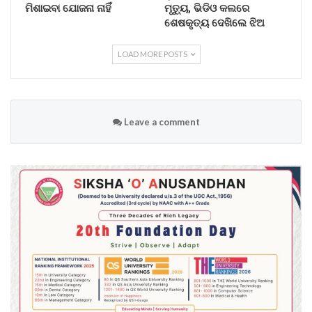
ମିଶାଇବା ଯୋଜନା ନାହିଁ
ମୃତ୍ୟୁ, ଭିଡିଓ କଲରେ
ଶେଷକୃତ୍ୟ ଦେଖିଲେ ଝିଅ
LOAD MORE POSTS
Leave a comment