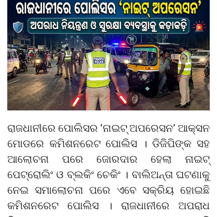
ରାଜଧାନୀରେ ପୋଲିସର ‘ନାଇଟ୍ ଅପରେସନ’ ଆକ୍ସନ
ମୋଡରେ କମିଶନରେଟ ପୋଲିସ । ଡିଜିପିଙ୍କ ସହ
ଆଲୋଚନା ପରେ ଜୋରଦାର ହେଲା ନାଇଟ୍
ପେଟ୍ରୋଲିଂ ଓ ବ୍ଲକିଂ ଚେକିଂ । ବାଲିଅନ୍ତା ଘଟଣାକୁ
ନେଇ ସମାଲୋଚନା ପରେ ଏବେ ସକ୍ରିୟ ହୋଇଛି
କମିଶନରେଟ ପୋଲିସ । ରାଜଧାନୀରେ ଅପରାଧ