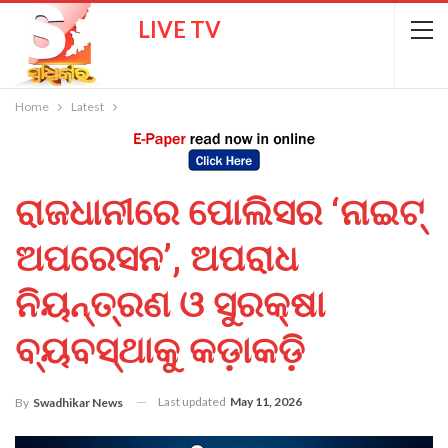
LIVE TV
Home
Latest
ରାଜଧାନୀରେ ପୋଲିସର ‘ନାଇଟ୍
ଅପରେସନ’, ଅପରାଧ
ନିୟନ୍ତ୍ରଣ ଓ ସୁରକ୍ଷା
ବ୍ୟବସ୍ଥାକୁ କଡ଼ାକଡ଼ି
Last updated
May 11, 2026
By
Swadhikar News