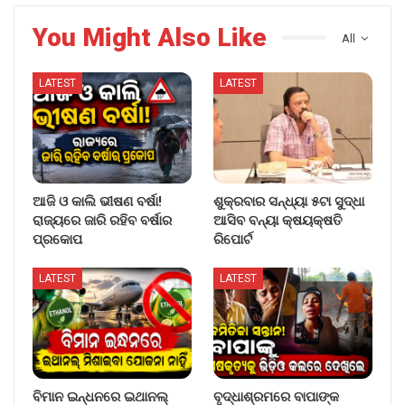
You Might Also Like
All
LATEST
LATEST
ଆଜି ଓ କାଲି ଭୀଷଣ ବର୍ଷା!
ଶୁକ୍ରବାର ସନ୍ଧ୍ୟା ୫ଟା ସୁଦ୍ଧା
ରାଜ୍ୟରେ ଜାରି ରହିବ ବର୍ଷାର
ଆସିବ ବନ୍ୟା କ୍ଷୟକ୍ଷତି
ପ୍ରକୋପ
ରିପୋର୍ଟ
LATEST
LATEST
ବିମାନ ଇନ୍ଧନରେ ଇଥାନଲ୍
ବୃଦ୍ଧାଶ୍ରମରେ ବାପାଙ୍କ