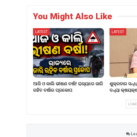
You Might Also Like
LATEST
LATEST
ଆଜି ଓ କାଲି ଭୀଷଣ ବର୍ଷା! ରାଜ୍ୟରେ ଜାରି
ଶୁକ୍ରବାର ସନ୍ଧ
ରହିବ ବର୍ଷାର ପ୍ରକୋପ
ବନ୍ୟା କ୍ଷୟକ୍ଷ
LOAD
Lea