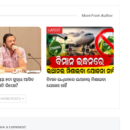
More From Author
LATEST
୍ୟା ୫ଟା ସୁଦ୍ଧା ଆସିବ
ବିମାନ ଇନ୍ଧନରେ ଇଥାନଲ୍ ମିଶାଇବା
ତି ରିପୋର୍ଟ
ଯୋଜନା ନାହିଁ
 MORE POSTS
ve a comment