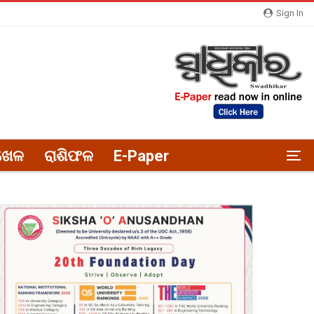
Sign In
ଖେଳ
ରାଶିଫଳ
E-Paper