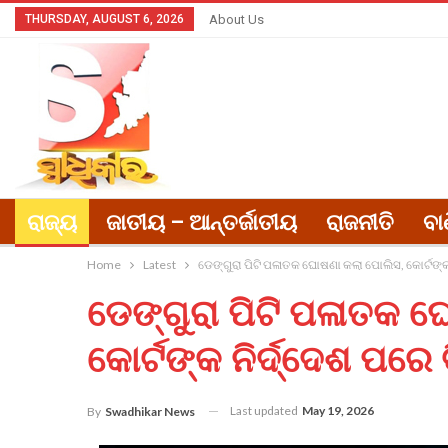
THURSDAY, AUGUST 6, 2026
About Us
ରାଜ୍ୟ
ଜାତୀୟ – ଆନ୍ତର୍ଜାତୀୟ
ରାଜନୀତି
ବା
Home
Latest
ଡେଙ୍ଗୁରା ପିଟି ପଳାତକ ଘୋଷଣା କଲା ପୋଲିସ, କୋର୍ଟଙ୍
ଡେଙ୍ଗୁରା ପିଟି ପଳାତକ ଘ
କୋର୍ଟଙ୍କ ନିର୍ଦ୍ଦେଶ ପର
Last updated
May 19, 2026
By
Swadhikar News