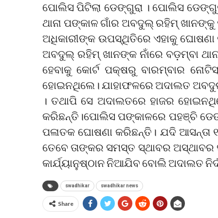
ପୋଲିସ ପିଟିଲା ଡେଙ୍ଗୁରା । ପୋଲିସ ଡେଙ
ଥାନା ପଙ୍କାଳ ଗାଁର ଅବଦୁଲ୍ ରହିମ୍ ଖାନଙ୍କ
ଅଧିକାରୀଙ୍କ ଉପସ୍ଥିତିରେ ଏହାକୁ ଘୋଷଣା
ଅବଦୁଲ୍ ରହିମ୍ ଖାନଙ୍କ ନାଁରେ ବଡ଼ମ୍ବା ଥ
ହେବାକୁ କୋର୍ଟ ପକ୍ଷରୁ ବାରମ୍ବାର ନୋଟି
ହୋଇନଥିଲେ। ଯାହାଫଳରେ ଅଦାଲତ ଅବଦୁଲ୍ ବ
। ତଥାପି ସେ ଅଦାଲତରେ ହାଜର ହୋଇନଥ
କରିଛନ୍ତି।ପୋଲିସ ପଙ୍କାଳରେ ପହଞ୍ଚି ଡେଙ୍ଗ
ପଳାତକ ଘୋଷଣା କରିଛନ୍ତି। ଯଦି ଆସନ୍ତା 
ତେବେ ତାଙ୍କର ସମସ୍ତ ସ୍ଥାବର ଅସ୍ଥାବର 
କାର୍ଯ୍ୟାନୁଷ୍ଠାନ ନିଆଯିବ ବୋଲି ଅଦାଲତ ନିର
swadhikar
swadhikar news
Share