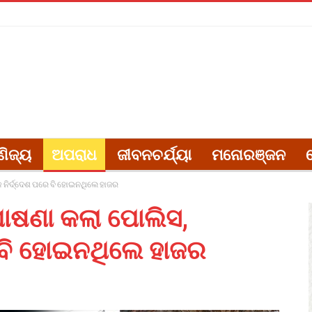
ଣିଜ୍ୟ
ଅପରାଧ
ଜୀବନଚର୍ଯ୍ୟା
ମନୋରଞ୍ଜନ
କ ନିର୍ଦ୍ଦେଶ ପରେ ବି ହୋଇନଥିଲେ ହାଜର
ୋଷଣା କଲା ପୋଲିସ,
େ ବି ହୋଇନଥିଲେ ହାଜର