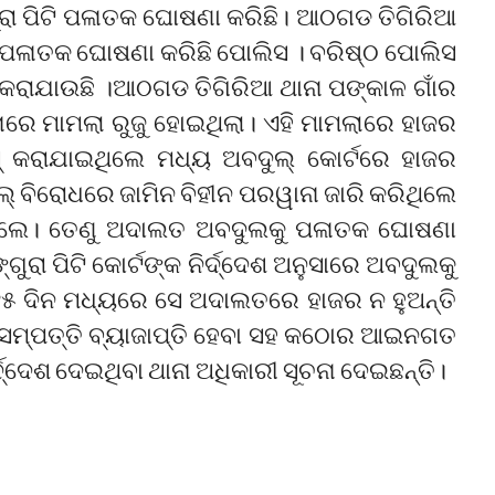
୍ଗୁରା ପିଟି ପଳାତକ ଘୋଷଣା କରିଛି। ଆଠଗଡ ତିଗିରିଆ
ୁ ପଳାତକ ଘୋଷଣା କରିଛି ପୋଲିସ । ବରିଷ୍ଠ ପୋଲିସ
 କରାଯାଉଛି ।ଆଠଗଡ ତିଗିରିଆ ଥାନା ପଙ୍କାଳ ଗାଁର
ାନାରେ ମାମଲା ରୁଜୁ ହୋଇଥିଲା। ଏହି ମାମଲାରେ ହାଜର
ସ୍ କରାଯାଇଥିଲେ ମଧ୍ୟ ଅବଦୁଲ୍ କୋର୍ଟରେ ହାଜର
ିରୋଧରେ ଜାମିନ ବିହୀନ ପରୱାନା ଜାରି କରିଥିଲେ
ିଲେ। ତେଣୁ ଅଦାଲତ ଅବଦୁଲକୁ ପଳାତକ ଘୋଷଣା
ୁରା ପିଟି କୋର୍ଟଙ୍କ ନିର୍ଦ୍ଦେଶ ଅନୁସାରେ ଅବଦୁଲକୁ
୧୫ ଦିନ ମଧ୍ୟରେ ସେ ଅଦାଲତରେ ହାଜର ନ ହୁଅନ୍ତି
ସମ୍ପତ୍ତି ବ୍ୟାଜାପ୍ତି ହେବା ସହ କଠୋର ଆଇନଗତ
୍ଦ୍ଦେଶ ଦେଇଥିବା ଥାନା ଅଧିକାରୀ ସୂଚନା ଦେଇଛନ୍ତି।