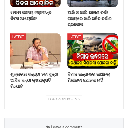
୧୨ତମ ଜାତୀୟ ହସ୍ତତନ୍ତ
ଆଜି ଓ କାଲି ଭୀଷଣ ବର୍ଷା!
ଦିବସ ଆୟୋଜିତ
ରାଜ୍ୟରେ ଜାରି ରହିବ ବର୍ଷାର
ପ୍ରକୋପ
LATEST
LATEST
ଶୁକ୍ରବାର ସନ୍ଧ୍ୟା ୫ଟା ସୁଦ୍ଧା
ବିମାନ ଇନ୍ଧନରେ ଇଥାନଲ୍
ଆସିବ ବନ୍ୟା କ୍ଷୟକ୍ଷତି
ମିଶାଇବା ଯୋଜନା ନାହିଁ
ରିପୋର୍ଟ
LOAD MORE POSTS
Leave a comment