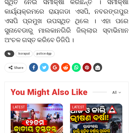
ସ୍ଥିତି ନେଇ ସମୀକ୍ଷା କରିଛନ୍ତି । ସମୀକ୍ଷା
କାର୍ୟ୍ୟକ୍ରମରେ ରାୟଗଡା ଏସପି, ନବରଙ୍ଗପୁର
ଏସପି ପ୍ରମୁଖ ଉପସ୍ଥିତ ଥିଲେ । ଏହା ପରେ
ସୁନାବେଡାରୁ ମାଲକାନଗିରି ଜିଲ୍ଲାର ସ୍ବାଭିମାନ
ଅଂଚଳ ଗସ୍ତ କରିବେ ଡିଜିପି ।
koraput
police dgp
Share
You Might Also Like
All
LATEST
LATEST