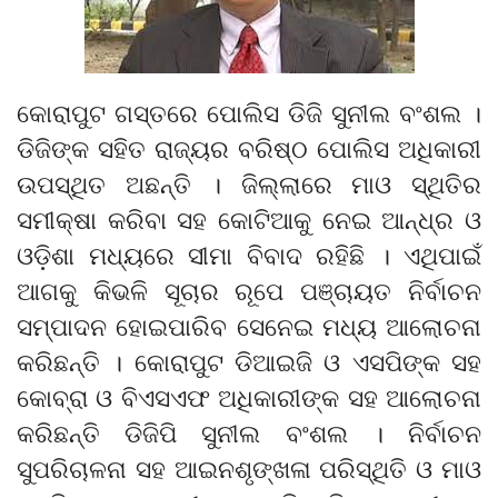
କୋରାପୁଟ ଗସ୍ତରେ ପୋଲିସ ଡିଜି ସୁନୀଲ ବଂଶଲ ।
ଡିଜିଙ୍କ ସହିତ ରାଜ୍ୟର ବରିଷ୍ଠ ପୋଲିସ ଅଧିକାରୀ
ଉପସ୍ଥିତ ଅଛନ୍ତି । ଜିଲ୍ଲାରେ ମାଓ ସ୍ଥିତିର
ସମୀକ୍ଷା କରିବା ସହ କୋଟିଆକୁ ନେଇ ଆନ୍ଧ୍ର ଓ
ଓଡ଼ିଶା ମଧ୍ୟରେ ସୀମା ବିବାଦ ରହିଛି । ଏଥିପାଇଁ
ଆଗକୁ କିଭଳି ସୂଚାର ରୂପେ ପଞ୍ଚାୟତ ନିର୍ବାଚନ
ସମ୍ପାଦନ ହୋଇପାରିବ ସେନେଇ ମଧ୍ୟ ଆଲୋଚନା
କରିଛନ୍ତି । କୋରାପୁଟ ଡିଆଇଜି ଓ ଏସପିଙ୍କ ସହ
କୋବ୍ରା ଓ ବିଏସଏଫ ଅଧିକାରୀଙ୍କ ସହ ଆଲୋଚନା
କରିଛନ୍ତି ଡିଜିପି ସୁନୀଲ ବଂଶଲ । ନିର୍ବାଚନ
ସୁପରିଚାଳନା ସହ ଆଇନଶୃଙ୍ଖଳା ପରିସ୍ଥିତି ଓ ମାଓ