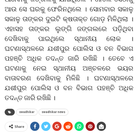
ଆଉ ସେ ଘରକୁ ଫେରିନଥିଲେ । ସୋମବାର ସକାଳୁ
ସକାଳୁ ତାଙ୍କର ଦୁଇଟି କ୍ଷତାକ୍ତ ଗୋଡ଼ ମିଳିଥିଲା ।
ଏହାସହ ତାଙ୍କର ଲୁଙ୍ଗି ଜଙ୍ଗଲରେ ପଡ଼ିଥିବା
ଦେଖିବାକୁ ପାଇଥିଲେ ସ୍ଥାନୀୟ ଲୋକ ।
ଘଟଣାସ୍ଥଳରେ ଯଶୀପୁର ପୋଲିସ ଓ ବନ ବିଭାଗ
ପହଞ୍ଚି ଅଧିକ ତଦନ୍ତ ଜାରି ରଖିଛି । ତେବେ ଏ
ଘଟଣାକୁ ନେଇ ସ୍ଥାନୀୟ ଅଞ୍ଚଳରେ ଭୟର
ବାତାବରଣ ଦେଖିବାକୁ ମିଳିଛି । ଘଟଣାସ୍ଥଳରେ
ଯଶୀପୁର ପୋଲିସ ଓ ବନ ବିଭାଗ ପହଞ୍ଚି ଅଧିକ
ତଦନ୍ତ ଜାରି ରଖିଛି ।
swadhikar
swadhikar news
Share