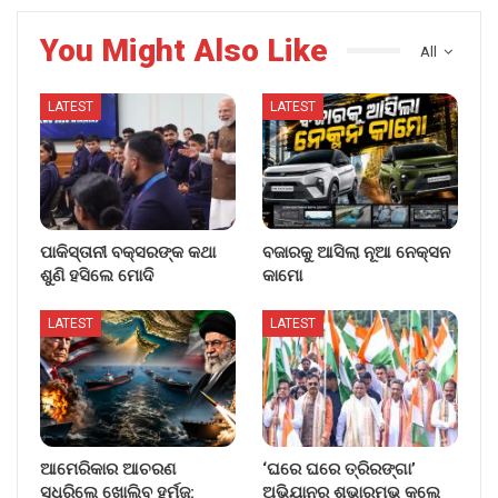
You Might Also Like
All
LATEST
LATEST
ପାକିସ୍ତାନୀ ବକ୍ସରଙ୍କ କଥା
ବଜାରକୁ ଆସିଲା ନୂଆ ନେକ୍ସନ
ଶୁଣି ହସିଲେ ମୋଦି
କାମୋ
LATEST
LATEST
ଆମେରିକାର ଆଚରଣ
‘ଘରେ ଘରେ ତ୍ରିରଙ୍ଗା’
ସୁଧୁରିଲେ ଖୋଲିବ ହର୍ମୁଜ୍:
ଅଭିଯାନର ଶୁଭାରମ୍ଭ କଲେ