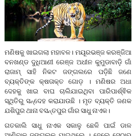
ମଣିଷକୁ ଖାଇଗଲା ମହାବଳ। ମୟୂରଭଞ୍ଜ କରଞ୍ଜିଆ
ବନଖଣ୍ଡ ଦୁଧିଆଣୀ ରେଞ୍ଜ ଅଧୀନ କୁମୁଡାବାଡ଼ି ଗାଁ
ରାଜାମ୍ ସାହି ନିକଟ ଜଙ୍ଗଲରେ ପଡ଼ିଛି ଜଣେ
ବ୍ୟକ୍ତିଙ୍କ କ୍ଷତାକ୍ତ ଗୋଡ଼ । ମଣିଷର ଅଧା
ଦେହକୁ ଖାଇ ବାଘ ଚାଲିଯାଇଥିବା ପାରିପାର୍ଶ୍ଵିକ
ସ୍ଥିତିରୁ ସନ୍ଦେହ କରାଯାଉଛି । ମୃତ ବ୍ୟକ୍ତି ଜଣକ
ଯଶିପୁର ଥାନା ବସନ୍ତପୁର ଗାଁର ସାଧୁ ନାଏକ।
ଗତକାଲି ସାଧୁ ନାଏକ ସକାଳୁ ଛେଳି ପାଇଁ ଡାଳ
ଆଣିବାକୁ ଜଙ୍ଗଲକୁ ଯାଇଥିଲେ । ହେଲେ ସେଠାରୁ