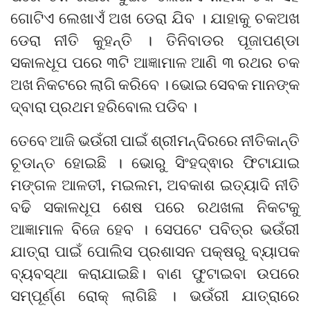
ଗୋଟିଏ ଲେଖାଏଁ ଅଖ ଡେରା ଯିବ । ଯାହାକୁ ଚକଅଖ
ଡେରା ନୀତି କୁହନ୍ତି । ତିନିବାଡର ପୂଜାପଣ୍ଡା
ସକାଳଧୂପ ପରେ ୩ଟି ଆଜ୍ଞାମାଳ ଆଣି ୩ ରଥର ଚକ
ଅଖ ନିକଟରେ ଲାଗି କରିବେ । ଭୋଇ ସେବକ ମାନଙ୍କ
ଦ୍ବାରା ପ୍ରଥମ ହରିବୋଲ ପଡିବ ।
ତେବେ ଆଜି ଭଉଁରୀ ପାଇଁ ଶ୍ରୀମନ୍ଦିରରେ ନୀତିକାନ୍ତି
ଚୂଡାନ୍ତ ହୋଇଛି । ଭୋରୁ ସିଂହଦ୍ଵାର ଫିଟାଯାଇ
ମଙ୍ଗଳ ଆଳତୀ, ମଇଲମ, ଅବକାଶ ଇତ୍ୟାଦି ନୀତି
ବଢି ସକାଳଧୂପ ଶେଷ ପରେ ରଥଖଳା ନିକଟକୁ
ଆଜ୍ଞାମାଳ ବିଜେ ହେବ । ସେପଟେ ପବିତ୍ର ଭଉଁରୀ
ଯାତ୍ରା ପାଇଁ ପୋଲିସ ପ୍ରଶାସନ ପକ୍ଷରୁ ବ୍ୟାପକ
ବ୍ୟବସ୍ଥା କରାଯାଇଛି। ବାଣ ଫୁଟାଇବା ଉପରେ
ସମ୍ପୂର୍ଣ୍ଣ ରୋକ୍ ଲାଗିଛି । ଭଉଁରୀ ଯାତ୍ରାରେ