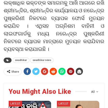
ଲକ୍ଷାଧିକ ଭକ୍ତଙ୍କ ସମାଗମକୁ ଆଖି ଆଗରେ ରଖି
ଶ୍ରୀମନ୍ଦିର, ଶ୍ରୀମନ୍ଦିର କାର୍ଯ୍ୟାଳୟ ଓ ନରେନ୍ଦ୍ର
ପୁଷ୍କରିଣୀ ନିକଟରେ ବ୍ୟାପକ ଫୋର୍ସ ମୁତୟନ
କରାଯିବ । ଏଥିସହ ଅଗ୍ନିଶମ ବାହିନୀ ଓ
ଲାଇଫଗାର୍ଡକୁ ମଧ୍ୟ ନରେନ୍ଦ୍ର ପୁଷ୍କରିଣୀ
ନିକଟରେ ବ୍ୟାପକ ମାତ୍ରାରେ ମୁତୟନ କରାଯିବାର
ବ୍ୟବସ୍ଥା କରାଯାଇଛି ।
swadhikar
swadhikar news
Share
You Might Also Like
All
LATEST
LATEST