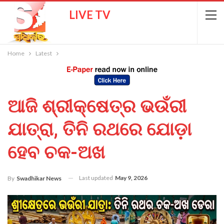
LIVE TV
Home
Latest
ଆଜି ଶ୍ରୀକ୍ଷେତ୍ର ଭଉଁରୀ
ଯାତ୍ରା, ତିନି ରଥରେ ଯୋଡ଼ା
ହେବ ଚକ-ଅଖ
Last updated
May 9, 2026
By
Swadhikar News