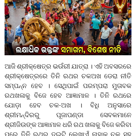
ଆଜି ଶ୍ରୀକ୍ଷେତ୍ର ଭଉଁରୀ ଯାତ୍ରା । ଏହି ଅବସରରେ
ଶ୍ରୀକ୍ଷେତ୍ରରେ ତିନି ରଥର ଚକଅଖ ଡେରା ନୀତି
ସମ୍ପନ୍ନ ହେବ । ସେଥିପାଇଁ ପରମ୍ପରା ମୁତାବକ
ରଥଖଳାକୁ ବିଜେ ହେବ ଆଜ୍ଞାମାଳ । ତିନି ରଥରେ
ଯୋଡ଼ା ହେବ ଚକ-ଅଖ । ବିଧି ଅନୁସାରେ
ଶ୍ରୀମନ୍ଦିରରୁ ପୂଜାପଣ୍ଡା ସେବକମାନେ
ଶ୍ରୀଜିଉଙ୍କ ଆଜ୍ଞାମାଳ ଧରି ରଥ ଖଳାକୁ ବିଜେ କରିବା
ପରେ ତିନି ରଥର ଦୁଇଟି ଲେଖାଏଁ ନାହାକ ଚକ ସହ