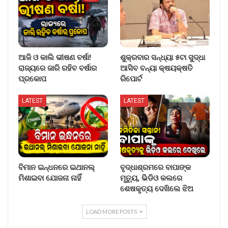
ଆଜି ଓ କାଲି ଭୀଷଣ ବର୍ଷା!
ଶୁକ୍ରବାର ସନ୍ଧ୍ୟା ୫ଟା ସୁଦ୍ଧା
ରାଜ୍ୟରେ ଜାରି ରହିବ ବର୍ଷାର
ଆସିବ ବନ୍ୟା କ୍ଷୟକ୍ଷତି
ପ୍ରକୋପ
ରିପୋର୍ଟ
LATEST
LATEST
ବିମାନ ଇନ୍ଧନରେ ଇଥାନଲ୍
ବୃଦ୍ଧାଶ୍ରମରେ ବାପାଙ୍କ
ମିଶାଇବା ଯୋଜନା ନାହିଁ
ମୃତ୍ୟୁ, ଭିଡିଓ କଲରେ
ଶେଷକୃତ୍ୟ ଦେଖିଲେ ଝିଅ
LOAD MORE POSTS