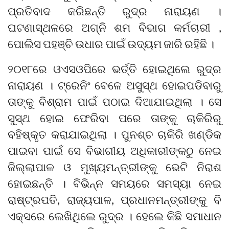
ପ୍ରତିବାଦ କରିଛନ୍ତି ରୁଦ୍ର ନାରାୟଣ ।
ଘଟଣାସ୍ଥଳରେ ଅଗ୍ନି ଶମ ବିଭାଗ କର୍ମଚାରୀ ,
ପୋଲିସ ପହଞ୍ଚି ଉଧାର ପାଇଁ ଉଦ୍ୟମ ଜାରି ରହିଛି ।
୨୦୧୮ରେ ଓଏସଓପିରେ ଭର୍ତ୍ତି ହୋଇଥିଲେ ରୁଦ୍ର
ନାରାୟଣ । ଟ୍ରେନିଂ ବେଳେ ଅସୁସ୍ଥ ହୋଇପଡିବାରୁ
ତାଙ୍କୁ ବିଶ୍ରାମ ପାଇଁ ପଠାଇ ଦିଆଯାଇଥିଲା । ସେ
ସୁସ୍ଥ ହୋଇ ଫେରିବା ପରେ ତାଙ୍କୁ ଚାକିରିରୁ
ବହିଷ୍କୃତ କରାଯାଇଥିଲା । ପୁନଶ୍ଚ ଚାକିରି ଖଣ୍ଡିକ
ପାଇବା ପାଇଁ ସେ ବିଭାଗୀୟ ଅଧିକାରୀଙ୍କଠୁ ନେଇ
ଜିଲ୍ଲାପାଳ ଓ ମୁଖ୍ୟମନ୍ତ୍ରୀଙ୍କୁ ଭେଟି ନିରାଶ
ହୋଇଛନ୍ତି । ବିଭିନ୍ନ ସମୟରେ ସମସ୍ୟା ନେଇ
ରାଷ୍ଟ୍ରପତି, ରାଜ୍ୟପାଳ, ପ୍ରଧାନମନ୍ତ୍ରୀଙ୍କୁ ବି
ଏକ୍ସରେ ଲେଖିଥିଲେ ରୁଦ୍ର । ହେଲେ କିଛି ସମାଧାନ