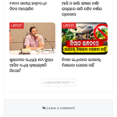
୧୨ତମ ଜାତୀୟ ହସ୍ତତନ୍ତ
ଆଜି ଓ କାଲି ଭୀଷଣ ବର୍ଷା!
ଦିବସ ଆୟୋଜିତ
ରାଜ୍ୟରେ ଜାରି ରହିବ ବର୍ଷାର
ପ୍ରକୋପ
LATEST
LATEST
ଶୁକ୍ରବାର ସନ୍ଧ୍ୟା ୫ଟା ସୁଦ୍ଧା
ବିମାନ ଇନ୍ଧନରେ ଇଥାନଲ୍
ଆସିବ ବନ୍ୟା କ୍ଷୟକ୍ଷତି
ମିଶାଇବା ଯୋଜନା ନାହିଁ
ରିପୋର୍ଟ
LOAD MORE POSTS
Leave a comment