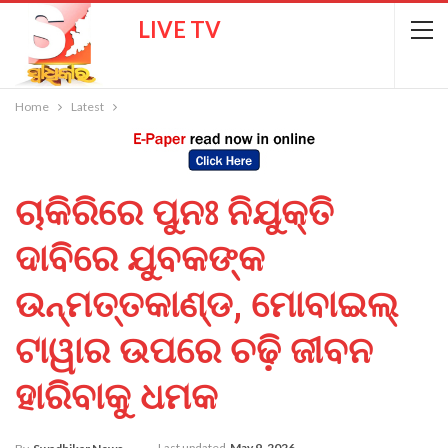
LIVE TV
Home
Latest
ଚାକିରିରେ ପୁନଃ ନିଯୁକ୍ତି
ଦାବିରେ ଯୁବକଙ୍କ
ଉନ୍ମତ୍ତକାଣ୍ଡ, ମୋବାଇଲ୍
ଟାୱାର ଉପରେ ଚଢ଼ି ଜୀବନ
ହାରିବାକୁ ଧମକ
Last updated
May 9, 2026