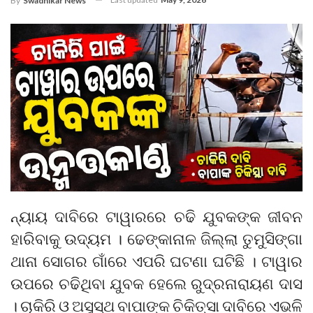
By
Swadhikar News
ନ୍ୟାୟ ଦାବିରେ ଟାୱାରରେ ଚଢି ଯୁବକଙ୍କ ଜୀବନ
ହାରିବାକୁ ଉଦ୍ୟମ । ଢେଙ୍କାନାଳ ଜିଲ୍ଲା ତୁମୁସିଙ୍ଗା
ଥାନା ସୋଗର ଗାଁରେ ଏପରି ଘଟଣା ଘଟିଛି । ଟାୱାର
ଉପରେ ଚଢିଥିବା ଯୁବକ ହେଲେ ରୁଦ୍ରନାରାୟଣ ଦାସ
। ଚାକିରି ଓ ଅସୁସ୍ଥ ବାପାଙ୍କ ଚିକିତ୍ସା ଦାବିରେ ଏଭଳି