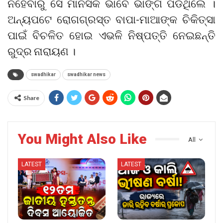
ନହେବାରୁ ସେ ମାନସିକ ଭାବେ ଭାଙ୍ଗି ପଡିଥିଲେ ।
ଅନ୍ୟପଟେ ରୋଗଗ୍ରସ୍ତ ବାପା-ମାଆଙ୍କ ଚିକିତ୍ସା
ପାଇଁ ବିଚଳିତ ହୋଇ ଏଭଳି ନିଷ୍ପତ୍ତି ନେଇଛନ୍ତି
ରୁଦ୍ର ନାରାୟଣ ।
swadhikar
swadhikar news
Share
You Might Also Like
All
LATEST
LATEST