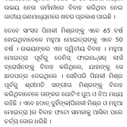
ଉଭୟ ନେତା ଜର୍ମାନୀରେ ବିବାହ କରିଥିବା ନେଇ
ଜାତୀୟ ଗଣମାଧ୍ୟମରେ ଖବର ପ୍ରକାଶ ପାଇଛି ।
ତେବେ ସାଂସଦ ପିନାକୀ ମିଶ୍ରଙ୍କୁ ଏବେ 65 ବର୍ଷ
ହୋଇଥିବାବେଳେ ମହୁଆ ମୋଇତ୍ରାଙ୍କୁ ଏବେ 50
ବର୍ଷ । ଉଭୟଙ୍କର ଏହା ଦ୍ୱିତୀୟ ବିବାହ । ମହୁଆ
ମୋଇତ୍ରା ପୂର୍ବରୁ ଡେନିସ୍ ଫାଇନାନ୍ସର୍ ଲାର୍ସ
ବ୍ରୋର୍ସନଙ୍କୁ ବିବାହ କରିଥିଲେ, ଯାହାଙ୍କୁ ସେ
ଛାଡପତ୍ର ଦେଇଥିଲେ । ସେହିପରି ପିନାକୀ ମିଶ୍ର
ପୂର୍ବରୁ ଶ୍ରୀମତି ସଙ୍ଗୀତା ମିଶ୍ରଙ୍କୁ ବିବାହ
କରିଥିବାବେଳେ ତାଙ୍କର ଗୋଟିଏ ପୁଅ ଓ ଝିଅ ମଧ୍ୟ
ରହିଛି । ଏବେ ହଠାତ୍ ଦୁହିଁଙ୍କ(ପିନାକୀ ମିଶ୍ର ଓ ମହୁଆ
ମୋଇତ୍ରା )ର ବିବାହ ଫଟୋ ସାମନାକୁ ଆସିବା ପରେ
ଚର୍ଚ୍ଚା ଜୋର ଧରିଛି ।