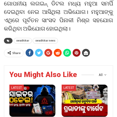
ଗୋପନୀୟ ଲଗଇନ୍ ଡିଟଲ ମଧ୍ୟ ମହୁଆ ସମର୍ପି
ଦେଇଥିବା ନେଇ ଆସିଥିଲା ଅଭିଯୋଗ। ମହୁଆଙ୍କୁ
ଏଥିରେ ପୂର୍ବତନ ସାଂସଦ ପିନାକୀ ମିଶ୍ର ସହଯୋଗ
କରିଥିବା ଅଭିଯୋଗ ହୋଇଥିଲା।
swadhikar
swadhikar news
Share
You Might Also Like
All
LATEST
LATEST