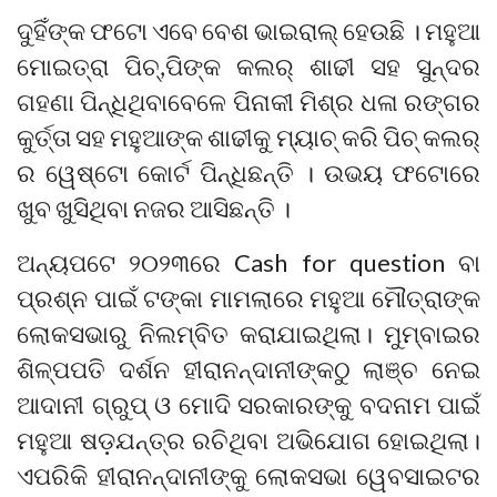
ଦୁହିଁଙ୍କ ଫଟୋ ଏବେ ବେଶ ଭାଇରାଲ୍ ହେଉଛି । ମହୁଆ
ମୋଇତ୍ରା ପିଚ୍,ପିଙ୍କ କଲର୍ ଶାଢୀ ସହ ସୁନ୍ଦର
ଗହଣା ପିନ୍ଧିଥିବାବେଳେ ପିନାକୀ ମିଶ୍ର ଧଳା ରଙ୍ଗର
କୁର୍ତ୍ତା ସହ ମହୁଆଙ୍କ ଶାଢୀକୁ ମ୍ୟାଚ୍ କରି ପିଚ୍ କଲର୍
ର ୱେଷ୍ଟୋ କୋର୍ଟ ପିନ୍ଧିଛନ୍ତି । ଉଭୟ ଫଟୋରେ
ଖୁବ ଖୁସିଥିବା ନଜର ଆସିଛନ୍ତି ।
ଅନ୍ୟପଟେ ୨୦୨୩ରେ Cash for question ବା
ପ୍ରଶ୍ନ ପାଇଁ ଟଙ୍କା ମାମଲାରେ ମହୁଆ ମୌତ୍ରାଙ୍କ
ଲୋକସଭାରୁ ନିଲମ୍ବିତ କରାଯାଇଥିଲା। ମୁମ୍ବାଇର
ଶିଳ୍ପପତି ଦର୍ଶନ ହୀରାନନ୍ଦାନୀଙ୍କଠୁ ଲାଞ୍ଚ ନେଇ
ଆଦାନୀ ଗ୍ରୁପ୍ ଓ ମୋଦି ସରକାରଙ୍କୁ ବଦନାମ ପାଇଁ
ମହୁଆ ଷଡ଼ଯନ୍ତ୍ର ରଚିଥିବା ଅଭିଯୋଗ ହୋଇଥିଲା।
ଏପରିକି ହୀରାନନ୍ଦାନୀଙ୍କୁ ଲୋକସଭା ୱେବସାଇଟର