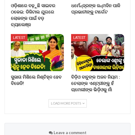
ଓଡ଼ିଶାରେ ବଢ଼ୁଛି ସାଇବର
ଧର୍ମେନ୍ଦ୍ରଙ୍କ ଜନ୍ମଦିନ ପାଳି
ଠକେଇ: ଡିଜିଟାଲ ଯୁଗରେ
ପ୍ରଭାତୀଙ୍କୁ ଟାର୍ଗେଟ
ଲୋକଙ୍କ ପାଇଁ ବଡ଼
ଚ୍ୟାଲେଞ୍ଜ
LATEST
LATEST
ସୁଜାତା ମିଶିଲେ ନିଶ୍ଚିହ୍ନ ହେବ
ବିଡ଼ିଓ ବାବୁଙ୍କ ଅଜବ ନିୟମ :
ବିଜେଡି!
ଚେଲାଙ୍କ ଏଣ୍ଟ୍ରୀଙ୍କୁ ହଁ
ଚାମେଲୀଙ୍କ ଭିଡ଼ିଓକୁ ନାଁ
LOAD MORE POSTS
Leave a comment