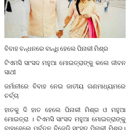
ବିବାହ ବନ୍ଧନରେ ବାନ୍ଧି ହେଲେ ପିନାକୀ ମିଶ୍ର
ଟିଏମସି ସାଂସଦ ମହୁଆ ମୋଇତ୍ରାଙ୍କୁ କଲେ ଜୀବନ
ସାଥୀ
ଜର୍ମାନୀରେ ବିବାହ ନେଇ ଜାତୀୟ ଗଣମାଧ୍ୟମରେ
ଚର୍ଚ୍ଚା
ହାତକୁ ଦି ହାତ ହେଲେ ପିନାକୀ ମିଶ୍ର ଓ ମହୁଆ
ମୋଇତ୍ରା । ଟିଏମସି ସାଂସଦ ମହୁଆ ମୋଇତ୍ରାଙ୍କୁ
ବାହାହେଲେ ପୂର୍ବତନ ବିଜେଡି ସାଂସଦ ପିନାକୀ ମିଶ୍ର।