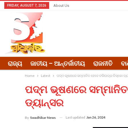
FRIDAY, AUGUST 7, 2026
About Us
ରାଜ୍ୟ
ଜାତୀୟ – ଆନ୍ତର୍ଜାତୀୟ
ରାଜନୀତି
ବା
Home
Latest
ପଦ୍ମ ଭୂଷଣରେ ସମ୍ମାନିତ ହେବେ ବଲିଉଡ୍‌ର ଡିସ୍କୋ ଡ୍
ପଦ୍ମ ଭୂଷଣରେ ସମ୍ମାନିତ
ଡ୍ୟାନ୍ସର
Last updated
Jan 26, 2024
By
Swadhikar News