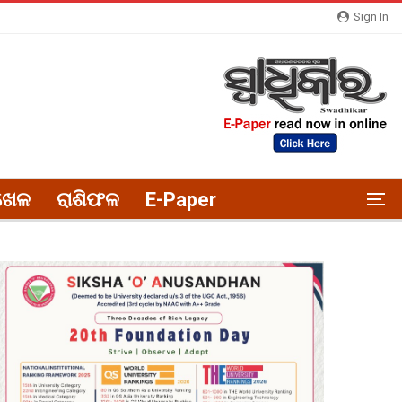
Sign In
ଖେଳ
ରାଶିଫଳ
E-Paper