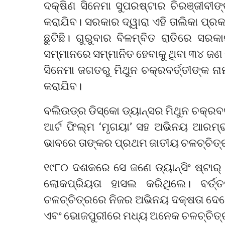
ଦକ୍ଷିଣ ସିନେମା ସୁପରଷ୍ଟାର ଚିରଞ୍ଜୀବୀଙ
କରାଯିବ। ସରକାର ଦ୍ୱାରା ଏହି ତାଲିକା ପ୍ର
ଛୁଟିଛି। ଗୁରୁବାର ବିଳମ୍ବିତ ରାତିରେ ସର
ସମ୍ମାନରେ ସମ୍ମାନିତ ହେବାକୁ ଥିବା ୩୪ ଜଣ 
ସିନେମା ଜଗତରୁ ମିଥୁନ ଚକ୍ରବର୍ତ୍ତୀଙ୍କ ନ
କରାଯିବ।
ବଲିଉଡ୍‌ର ଡିସ୍କୋ ଡ୍ୟାନ୍ସର ମିଥୁନ ଚକ୍ରବ
ଆର୍ଟ ଫିଲ୍ମ ‘ମୃଗୟା’ ସହ ଅଭିନୟ ଆରମ୍ଭ
ଭାବରେ ତାଙ୍କର ପ୍ରଥମ ଜାତୀୟ ଚଳଚ୍ଚିତ୍
୧୯୮୦ ଦଶକରେ ସେ ଜଣେ ଡ୍ୟାନ୍ସିଂ ଷ୍ଟା
ଲୋକପ୍ରିୟତା ହାସଲ କରିଥିଲେ। ବର୍ତ
ଚଳଚ୍ଚିତ୍ରରେ ନିଜର ଅଭିନୟ ଦକ୍ଷତା ଦେଖେ
ଏବଂ ଭୋଜପୁରୀରେ ମଧ୍ୟ ଅନେକ ଚଳଚ୍ଚିତ୍ର