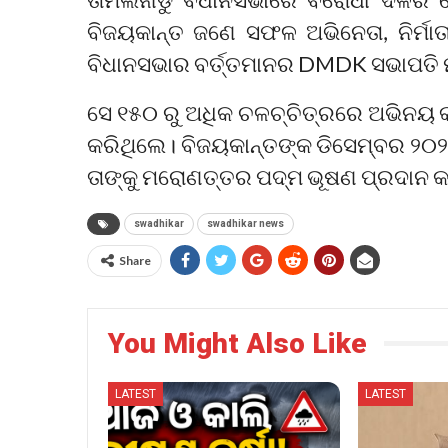
ବିଜୟକାନ୍ତ ଜଣେ ସଫଳ ଅଭିନେତା, ନିର୍ମାତା
ବିଧାନସଭାର ବର୍ତ୍ତମାନର DMDK ସଭାପତି 
ସେ ୧୫୦ ରୁ ଅଧିକ ଚଳଚ୍ଚିତ୍ରରେ ଅଭିନୟ କ
କରିଥିଲେ। ବିଜୟକାନ୍ତଙ୍କ ଡିସେମ୍ବର ୨୦୨
ତାଙ୍କୁ ମରୋଣତ୍ତର ପଦ୍ମ ଭୂଷଣ ପ୍ରଦାନ କ
swadhikar
swadhikar news
Share
You Might Also Like
LATEST
LATEST