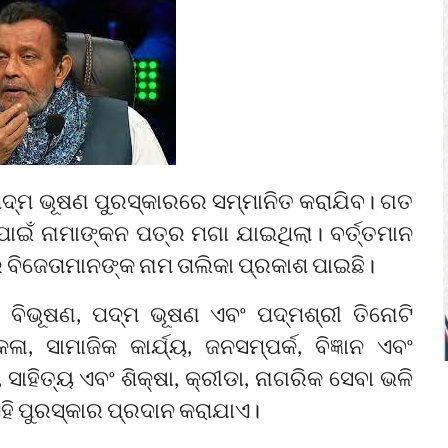
 ପଦ୍ମ ଭୂଷଣ ପୁରସ୍କାରରେ ସମ୍ମାନିତ କରାଯିବ। ଗତ
ପାଇଁ ନାମାଙ୍କନ ପତ୍ର ମଗା ଯାଇଥିଲା। ବର୍ତ୍ତମାନ
ବିଜେତାମାନଙ୍କ ନାମ ତାଲିକା ପ୍ରକାଶ ପାଇଛି।
ବିଭୂଷଣ, ପଦ୍ମ ଭୂଷଣ ଏବଂ ପଦ୍ମଶ୍ରୀ ତିନୋଟି
ସାମାଜିକ କାର୍ଯ୍ୟ, ଜନସମ୍ପର୍କ, ବିଜ୍ଞାନ ଏବଂ
ା, ସାହିତ୍ୟ ଏବଂ ଶିକ୍ଷା, କ୍ରୀଡା, ନାଗରିକ ସେବା ଭଳି
ି ପୁରସ୍କାର ପ୍ରଦାନ କରାଯାଏ।