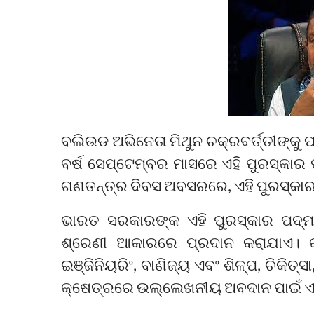
ବଲିଉଡ ଅଭିନେତା ମିଥୁନ ଚକ୍ରବର୍ତ୍ତୀଙ୍କୁ
ବର୍ଷ ସେପ୍ଟେମ୍ବର ମାସରେ ଏହି ପୁରସ୍କାର 
ଗଣତନ୍ତ୍ର ଦିବସ ଅବସରରେ, ଏହି ପୁରସ୍କାର 
ଭାରତ ସରକାରଙ୍କ ଏହି ପୁରସ୍କାର ପଦ୍ମ 
ଶ୍ରେଣୀ ଆକାରରେ ପ୍ରଦାନ କରାଯାଏ। କଳା, 
ଇଞ୍ଜିନିୟରିଂ, ବାଣିଜ୍ୟ ଏବଂ ଶିଳ୍ପ, ଚିକିତ୍ସ
କ୍ଷେତ୍ରରେ ଉଲ୍ଲେଖନୀୟ ଅବଦାନ ପାଇଁ ଏହ