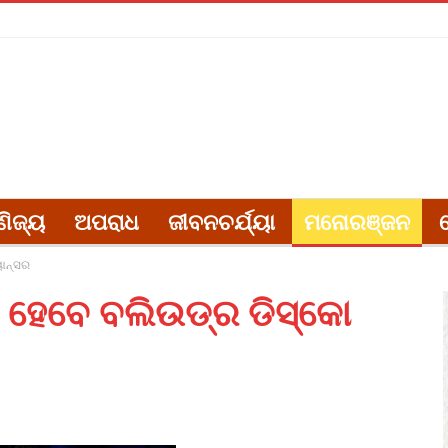
ଣିଜ୍ୟ
ଅପରାଧ
ଜୀବନଚର୍ଯ୍ୟା
ମନୋରଞ୍ଜନ
ୟାନ୍ସର
 ହେବେ ବଲିଉଡ୍‌ର ଡିସ୍କୋ