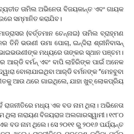
କ ବ୍ୟତୀତ ତାମିଲ ଅଭିନେତା ବିଜୟକାନ୍ତ ଏବଂ ଗାୟକ
ାରରେ ସମ୍ମାନିତ କରାଯିବ।
ଡ୍ରାସର (ବର୍ତ୍ତମାନ ଚେନ୍ନାଇ) ତାମିଲ ବ୍ରାହ୍ମଣ
 ତିନି ଭଉଣୀ ଉମା ପୋଚା, ଇନ୍ଦିରା ଶ୍ରୀନିବାସନ୍
୬ ଭାଇଭଉଣୀଙ୍କ ମଧ୍ୟରେ ତାଙ୍କର ସ୍ଥାନ ପଞ୍ଚମ।
ର୍‌ଡି ବର୍ମନ୍ ଏବଂ ବାପି ଲାହିରିଙ୍କ ପାଇଁ ଅନେକ
ୱାରା ବୋଲାଯାଇଥିବା ଆର୍‌ଡି ବର୍ମନଙ୍କ “ମେହବୁବା
ି ଗୀତକୁ ଆଉ ଥରେ ଗାଇଥିଲେ, ଯାହା ଖୁବ୍ ଲୋକପ୍ରିୟ
େଁ ରାଜନୀତିରେ ମଧ୍ୟ ଏକ ବଡ ନାମ ଥିଲା। ଅଭିନେତା
 ନାମ ଥିଲା ନାରାୟଣ ବିଜୟରାଜ ଅଲଗାରସ୍ୱାମୀ। ୧୯୮୦
କ ବଡ ନାମ ଥିଲେ। ସେ ୨୦୧୧ ରୁ ୨୦୧୬ ପର୍ଯ୍ୟନ୍ତ
ତା ଥିଲେ। ରାଜନୀତିରେ ପ୍ରବେଶ କରିବା ପୂର୍ବରୁ