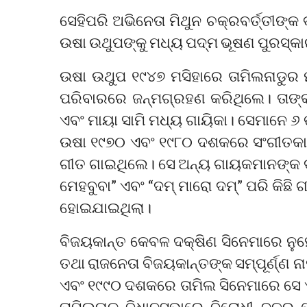
ସେହିପରି ଅଭିନେତା ମିଥୁନ ଚକ୍ରବର୍ତ୍ତୀଙ୍
ଉଷା ଉଥୁପଙ୍କୁ ମଧ୍ୟ ପଦ୍ମ ଭୂଷଣ ପୁରସ୍କ
ଉଷା ଉଥୁପ ୧୯୪୭ ମସିହାରେ ତାମିଲନାଡୁର ମା
ପରିବାରରେ ଜନ୍ମଗ୍ରହଣ କରିଥିଲେ। ତାଙ୍କର
ଏବଂ ମାୟା ସାମି ମଧ୍ୟ ଗାୟିକା। ସେମାନେ 
ଉଷା ୧୯୭୦ ଏବଂ ୧୯୮୦ ଦଶକରେ ସଂଗୀତକାର ଆ
ଗୀତ ଗାଇଥିଲେ। ସେ ଅନ୍ୟ ଗାୟକମାନଙ୍କ ଦ୍
ମେହବୁବା” ଏବଂ “ଦମ୍ ମାରୋ ଦମ୍” ପରି କିଛ
ହୋଇଯାଇଥିଲା।
ବିଜୟକାନ୍ତ କେବଳ ଦକ୍ଷିଣ ସିନେମାରେ ନୁହ
ତଥା ରାଜନେତା ବିଜୟକାନ୍ତଙ୍କ ସମ୍ପୂର୍ଣ୍ଣ
ଏବଂ ୧୯୯୦ ଦଶକରେ ତାମିଲ ସିନେମାରେ ସେ ଏ
ତାମିଲନାଡୁ ବିଧାନସଭାରେ ବିରୋଧୀ ଦଳର ନେ