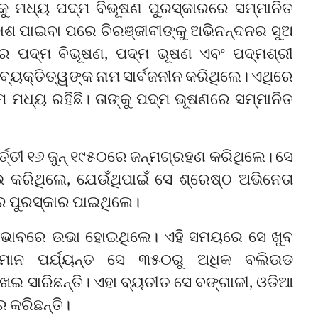
୍କୁ ମଧ୍ୟ ପଦ୍ମ ବିଭୂଷଣ ପୁରସ୍କାରରେ ସମ୍ମାନିତ
କାଶ ପାଇବା ପରେ ଚିରଞ୍ଜୀବୀଙ୍କୁ ଅଭିନନ୍ଦନର ସୁଅ
କାର ପଦ୍ମ ବିଭୂଷଣ, ପଦ୍ମ ଭୂଷଣ ଏବଂ ପଦ୍ମଶ୍ରୀ
ବ୍ୟକ୍ତିତ୍ୱଙ୍କ ନାମ ସାର୍ବଜନୀନ କରିଥିଲେ। ଏଥିରେ
ାମ ମଧ୍ୟ ରହିଛି। ତାଙ୍କୁ ପଦ୍ମ ଭୂଷଣରେ ସମ୍ମାନିତ
ର୍ତ୍ତୀ ୧୬ ଜୁନ୍ ୧୯୫୦ରେ ଜନ୍ମଗ୍ରହଣ କରିଥିଲେ। ସେ
 କରିଥିଲେ, ଯେଉଁଥିପାଇଁ ସେ ଶ୍ରେଷ୍ଠ ଅଭିନେତା
ର ପୁରସ୍କାର ପାଇଥିଲେ।
ର୍ ଭାବରେ ଉଭା ହୋଇଥିଲେ। ଏହି ସମୟରେ ସେ ଖୁବ
୍ତମାନ ପର୍ଯ୍ୟନ୍ତ ସେ ୩୫୦ରୁ ଅଧିକ ବଲିଉଡ
ଇ ସାରିଛନ୍ତି। ଏହା ବ୍ୟତୀତ ସେ ବଙ୍ଗାଳୀ, ଓଡିଆ
 କରିଛନ୍ତି।