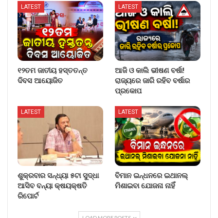
LATEST
LATEST
୧୨ତମ ଜାତୀୟ ହସ୍ତତନ୍ତ
ଆଜି ଓ କାଲି ଭୀଷଣ ବର୍ଷା!
ଦିବସ ଆୟୋଜିତ
ରାଜ୍ୟରେ ଜାରି ରହିବ ବର୍ଷାର
ପ୍ରକୋପ
LATEST
LATEST
ଶୁକ୍ରବାର ସନ୍ଧ୍ୟା ୫ଟା ସୁଦ୍ଧା
ବିମାନ ଇନ୍ଧନରେ ଇଥାନଲ୍
ଆସିବ ବନ୍ୟା କ୍ଷୟକ୍ଷତି
ମିଶାଇବା ଯୋଜନା ନାହିଁ
ରିପୋର୍ଟ
LOAD MORE POSTS