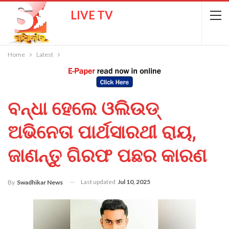
LIVE TV
Home
Latest
ବନ୍ଧା ହେଲେ ଓଲିଉଡ୍
ଅଭିନେତା ପାର୍ଥସାରଥୀ ରାୟ,
ଜାଣନ୍ତୁ ଗିରଫ ପଛର କାରଣ
Last updated
Jul 10, 2025
By
Swadhikar News