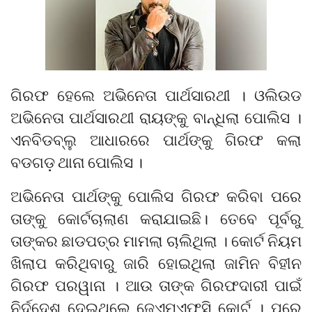
ଗିରଫ ହେଲେ ଅଭିନେତା ପାର୍ଥସାରଥୀ । ଓଲିଉଡ
ଅଭିନେତା ପାର୍ଥସାରଥୀ ରାୟଙ୍କୁ ବାନ୍ଧିଲା ପୋଲିସ ।
ଏନବିଡବ୍ଲୁ ଆଧାରରେ ପାର୍ଥଙ୍କୁ ଗିରଫ କଲା
ବଡଗଡ଼ ଥାନା ପୋଲିସ ।
ଅଭିନେତା ପାର୍ଥଙ୍କୁ ପୋଲିସ ଗିରଫ କରିବା ପରେ
ତାଙ୍କୁ କୋର୍ଟଚାଲାଣ କରାଯାଇଛି। ତେବେ ପୂର୍ବରୁ
ତାଙ୍କର ଛାଡପତ୍ର ମାମଲା ଚାଲିଥିଲା । କୋର୍ଟ ନିୟମ
ଖିଲାପ କରିଥିବାରୁ ଜାରି ହୋଇଥିଲା ଜାମିନ ବିହୀନ
ଗିରଫ ପରୱାନା । ଆଉ ତାଙ୍କ ଗିରଫଦାରୀ ପାଇଁ
ନିର୍ଦ୍ଦେଶ ଦେଇଥିଲେ ଜେଏମଏଫସି କୋର୍ଟ । ପରେ