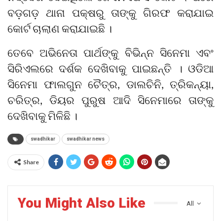
ବଡ଼ଗଡ଼ ଥାନା ପକ୍ଷରୁ ତାଙ୍କୁ ଗିରଫ କରାଯାଇ
କୋର୍ଟ ଚାଲାଣ କରାଯାଇଛି ।
ତେବେ ଅଭିନେତା ପାର୍ଥଙ୍କୁ ବିଭିନ୍ନ ସିନେମା ଏବଂ
ସିରିଏଲରେ ଦର୍ଶକ ଦେଖିବାକୁ ପାଇଛନ୍ତି । ଓଡିଆ
ସିନେମା ଫାଲଗୁନ ଚୈତ୍ର, ଡାଲଚିନି, ତ୍ରିକନ୍ୟା,
ଚରିତ୍ର, ଡିୟର ପୁରୁଷ ଆଦି ସିନେମାରେ ତାଙ୍କୁ
ଦେଖିବାକୁ ମିଳିଛି ।
swadhikar
swadhikar news
Share
You Might Also Like
All