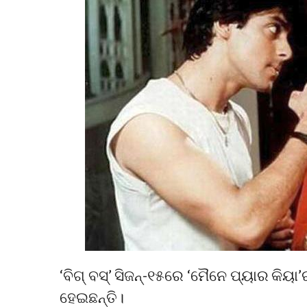
‘ବିଗ୍ ବସ୍’ ସିଜନ୍-୧୫ରେ ‘ମୈନେ ପ୍ୟାର କିୟା
ହେଇଛନ୍ତି।