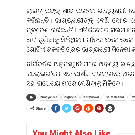
ଲାଇଟ୍ ପିଙ୍କ୍‌ ଶାଢ଼ି ପରିହିତା ଭାଗ୍ୟଶ୍
କରିଛନ୍ତି। ଭାଗ୍ୟଶ୍ରୀଙ୍କୁ ଦେଖି ସୋ’ର
ପ୍ରବେଶ କରିଛନ୍ତି। ଏତିକିବେଳେ ସଲମାନଙ
ହୋ’ ଶୁଣିବାକୁ ମିଳିଥିଲା। ଗୀତର ତାଳେ ତା
ଗୋଟିଏ ଚଳଚ୍ଚିତ୍ରରୁ ଭାଗ୍ୟଶ୍ରୀ ସିନେମା 
ଦୀର୍ଘବର୍ଷର ଅନୁପସ୍ଥିତି ପରେ ଅବଶ୍ୟ ଭାଗ
‘ଥାଲାଇଭି’ରେ ଏକ ପାର୍ଶ୍ବ ଚରିତ୍ରରେ ଅଭ
ସହ ‘ରାଧେଶ୍ୟାମ’ରେ ଦେଖିବାକୁ ମିଳିବେ।
bhagyasree
bigboss
bollywood
Salman Khan
s
Share
You Might Also Like