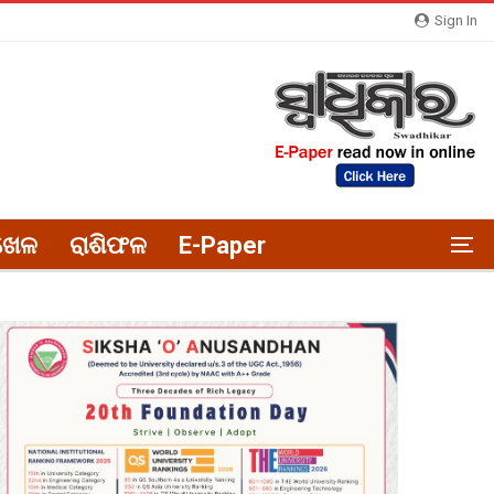
Sign In
ଖେଳ
ରାଶିଫଳ
E-Paper