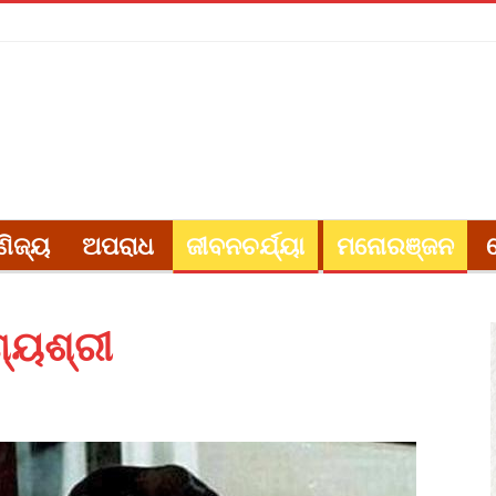
ଣିଜ୍ୟ
ଅପରାଧ
ଜୀବନଚର୍ଯ୍ୟା
ମନୋରଞ୍ଜନ
୍ୟଶ୍ରୀ