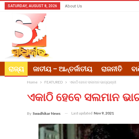
SATURDAY, AUGUST 8, 2026
About Us
ରାଜ୍ୟ
ଜାତୀୟ – ଆନ୍ତର୍ଜାତୀୟ
ରାଜନୀତି
ବା
Home
FEATURED
ଏକାଠି ହେବେ ସଲମାନ ଭାଗ୍ୟଶ୍ରୀ
ଏକାଠି ହେବେ ସଲମାନ ଭାଗ
Last updated
Nov 9, 2021
By
Swadhikar News