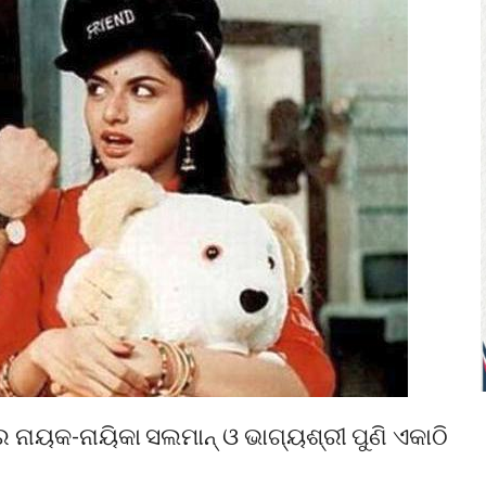
’ର ନାୟକ-ନାୟିକା ସଲମାନ୍ ଓ ଭାଗ୍ୟଶ୍ରୀ ପୁଣି ଏକାଠି