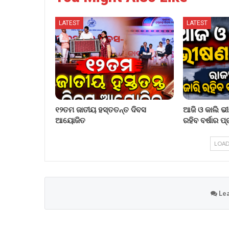
LATEST
LATEST
୧୨ତମ ଜାତୀୟ ହସ୍ତତନ୍ତ ଦିବସ
ଆଜି ଓ କାଲି ଭୀ
ଆୟୋଜିତ
ରହିବ ବର୍ଷାର 
LOAD
Lea