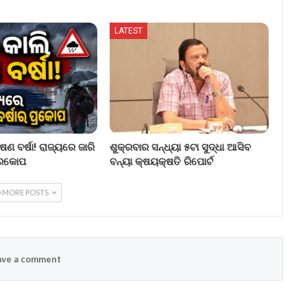
LATEST
ଷଣ ବର୍ଷା! ରାଜ୍ୟରେ ଜାରି
ଶୁକ୍ରବାର ସନ୍ଧ୍ୟା ୫ଟା ସୁଦ୍ଧା ଆସିବ
ପ୍ରକୋପ
ବନ୍ୟା କ୍ଷୟକ୍ଷତି ରିପୋର୍ଟ
 MORE POSTS
ve a comment