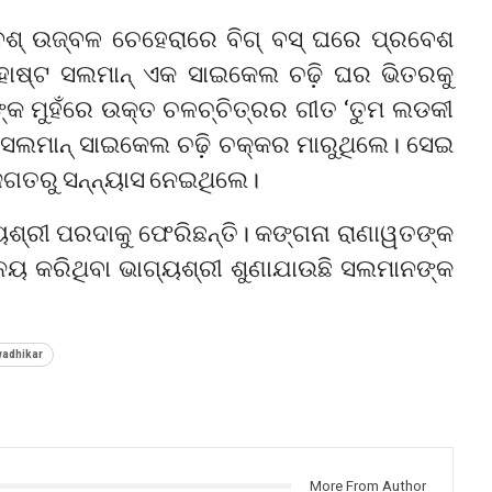
ରୀ ବେଶ୍ ଉଜ୍ବଳ ଚେହେରାରେ ବିଗ୍ ବସ୍ ଘରେ ପ୍ରବେଶ
 ହୋଷ୍ଟ ସଲମାନ୍ ଏକ ସାଇକେଲ ଚଢ଼ି ଘର ଭିତରକୁ
୍କ ମୁହଁରେ ଉକ୍ତ ଚଳଚ୍ଚିତ୍ରର ଗୀତ ‘ତୁମ ଲଡକୀ
ଳେ ସଲମାନ୍ ସାଇକେଲ ଚଢ଼ି ଚକ୍କର ମାରୁଥିଲେ। ସେଇ
ଜଗତରୁ ସନ୍ନ୍ୟାସ ନେଇଥିଲେ।
୍ୟଶ୍ରୀ ପରଦାକୁ ଫେରିଛନ୍ତି। କଙ୍ଗନା ରାଣାୱତଙ୍କ
ିନୟ କରିଥିବା ଭାଗ୍ୟଶ୍ରୀ ଶୁଣାଯାଉଛି ସଲମାନଙ୍କ
wadhikar
More From Author