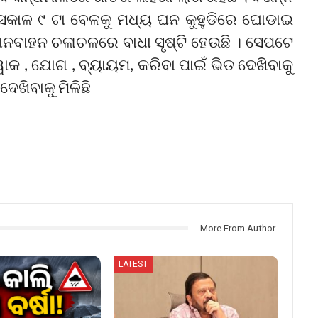
 ସକାଳ ୯ ଟା ବେଳକୁ ମଧ୍ୟ ଘନ କୁହୁଡିରେ ଘୋଡାଇ
 ଯାନବାହନ ଚଳାଚଳରେ ବାଧା ସୃଷ୍ଟି ହେଉଛି । ସେପଟେ
ୱାକ , ଯୋଗ , ବ୍ୟାୟମ, କରିବା ପାଇଁ ଭିଡ ଦେଖିବାକୁ
େଖିବାକୁ ମିଳିଛି
More From Author
LATEST