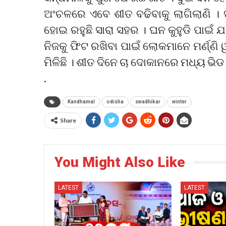
ଅଂଚଳରେ ଏବେ ଶୀତ ବଢିବାକୁ ଲାଗିଲାଣି ।
ହୋଇ ରହୁଛି ସାରା ସହର । ଘନ କୁହୁଡି ପାଇଁ
ନିଜକୁ ଫିଟ ରଖିବା ପାଇଁ ଲୋକମାନେ ମର୍ଣ୍ଣି 
ମିଳିଛି । ଶୀତ ଦିନେ ଚା ଦୋକାନରେ ମଧ୍ୟ ଭିଡ ଦ
.
Kandhamal
odisha
swadhikar
winter
Share
You Might Also Like
LATEST
LATEST