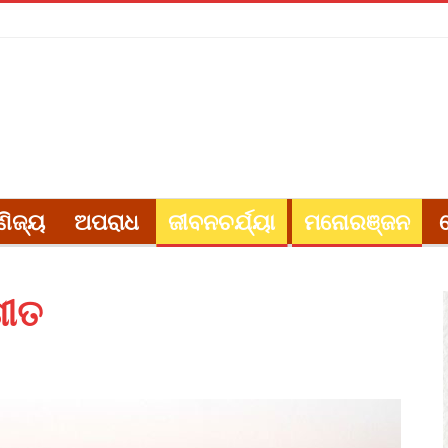
ଣିଜ୍ୟ
ଅପରାଧ
ଜୀବନଚର୍ଯ୍ୟା
ମନୋରଞ୍ଜନ
ଶୀତ