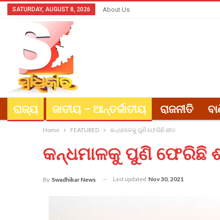
SATURDAY, AUGUST 8, 2026
About Us
ରାଜ୍ୟ
ଜାତୀୟ – ଆନ୍ତର୍ଜାତୀୟ
ରାଜନୀତି
ବା
Home
FEATURED
କନ୍ଧମାଳକୁ ପୁଣି ଫେରିଛି ଶୀତ
କନ୍ଧମାଳକୁ ପୁଣି ଫେରିଛି 
Last updated
Nov 30, 2021
By
Swadhikar News