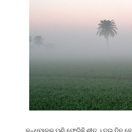
କନ୍ଧମାଳକୁ ପୁଣି ଫେରିଛି ଶୀତ । ଦୁଇ ଦିନ ହ