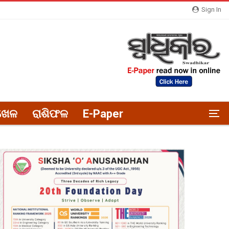
Sign In
ଖେଳ
ରାଶିଫଳ
E-Paper