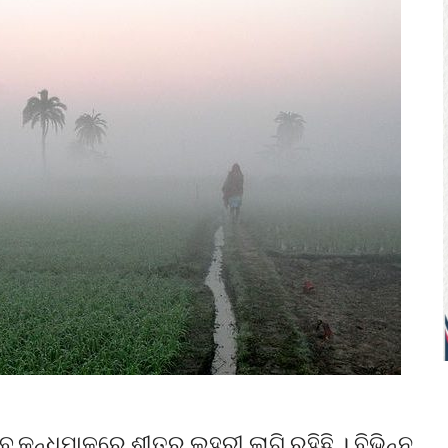
େବ କନ୍ଧମାଳରେ ଶୀତର ଲହରୀ ଲାଗି ରହିଛି । ବିଭିନ୍ନ