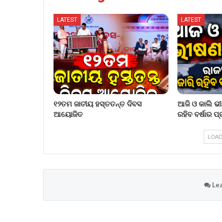
LATEST
LATEST
୧୨ତମ ଜାତୀୟ ହସ୍ତତନ୍ତ ଦିବସ
ଆଜି ଓ କାଲି ଭୀ
ଆୟୋଜିତ
ରହିବ ବର୍ଷାର 
LOAD
Lea