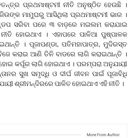
ବତନ୍ତ୍ର ପ୍ରଥମାଷ୍ଟମୀ ନୀତି ଅନୁଷ୍ଠିତ ହେଉଛି ।
ିଉଙ୍କ ମାମୁଘରୁ ଆସିଥିଲା ପ୍ରଥମାଷ୍ଟମୀ ଭାର ।
ମଣ୍ଡପ ସରିବା ପରେ ୩ ବାଡ଼ରେ ମଇଲମ କରାଯାଇ
ନ ନୀତି ହୋଇଥାଏ । ଏହାପରେ ପାଳିଆ ପୁଷ୍ପାଳକ
ଇଥାନ୍ତି । ପୂଜାପଣ୍ଡା, ପତିମହାପାତ୍ର, ମୁଦିରସ୍ତ
େ କରାଇ ଆଣି ତିନି ବାଡରେ ଲାଗି କରାଇଥାନ୍ତି ।
ୋଇ କର୍ପୂର ଲାଗି ହୋଇଥାଏ । ପରମ୍ପରା ଅନୁଯାୟୀ
ନର ସୁଖ ସମୃଦ୍ଧି ଓ ଦୀର୍ଘ ଜୀବନ ପାଇଁ ପୂଜାବିଧି
ଯାୟୀ ଶ୍ରୀମନ୍ଦିରରେ ପାଳିତ ହୋଇଥାଏ ଏହି ନୀତି ।
More From Author