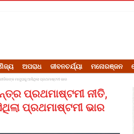
ଣିଜ୍ୟ
ଅପରାଧ
ଜୀବନଚର୍ଯ୍ୟା
ମନୋରଞ୍ଜନ
ଶ୍ରୀଜିଉଙ୍କ ମାମୁଘରୁ ଆସିଥିଲା ପ୍ରଥମାଷ୍ଟମୀ ଭାର
୍ତ୍ର ପ୍ରଥମାଷ୍ଟମୀ ନୀତି,
ିଥିଲା ପ୍ରଥମାଷ୍ଟମୀ ଭାର