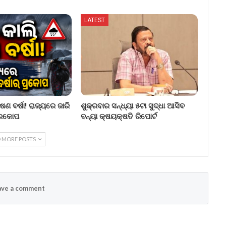
LATEST
ଷଣ ବର୍ଷା! ରାଜ୍ୟରେ ଜାରି
ଶୁକ୍ରବାର ସନ୍ଧ୍ୟା ୫ଟା ସୁଦ୍ଧା ଆସିବ
ପ୍ରକୋପ
ବନ୍ୟା କ୍ଷୟକ୍ଷତି ରିପୋର୍ଟ
 MORE POSTS
ve a comment