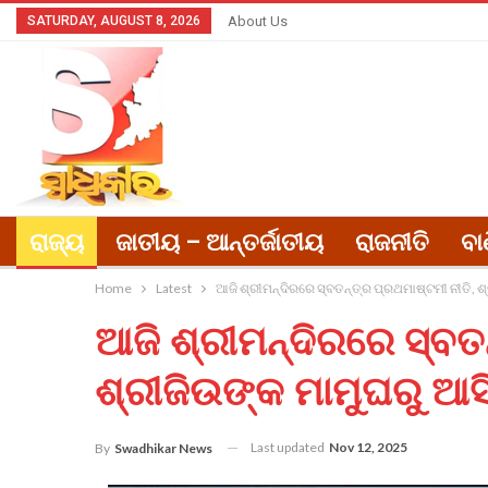
SATURDAY, AUGUST 8, 2026
About Us
ରାଜ୍ୟ
ଜାତୀୟ – ଆନ୍ତର୍ଜାତୀୟ
ରାଜନୀତି
ବା
Home
Latest
ଆଜି ଶ୍ରୀମନ୍ଦିରରେ ସ୍ବତନ୍ତ୍ର ପ୍ରଥମାଷ୍ଟମୀ ନୀତି, 
ଆଜି ଶ୍ରୀମନ୍ଦିରରେ ସ୍ବତନ
ଶ୍ରୀଜିଉଙ୍କ ମାମୁଘରୁ ଆସ
Last updated
Nov 12, 2025
By
Swadhikar News