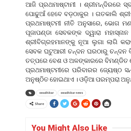
ଆଜି ପ୍ରଥମାଷ୍ଟାମୀ । ଶ୍ରୀମନ୍ଦିରରେ ସ୍
ପୋଢୁଆଁ ହେବେ ବଡ଼ଠାକୁର । ଗତକାଲି ଶ୍ରୀଜ
ପ୍ରଥମାଷ୍ଟମୀ ନୀତି ଅନୁସାରେ, ଭୋଗ 
ପୂଜାପଣ୍ଡା ସେବକଙ୍କ ଦ୍ୱାରା ମହାସ୍ନା
ଶ୍ରୀବିଗ୍ରହମାନଙ୍କୁ ନୂଆ ଲୁଗା ଲାଗି କରା
ସେବକ ଘଟୁଆରୀ ଚନ୍ଦନ ଘରଠାରୁ ଚନ୍ଦନ ବିଜ
ତତ୍ପରେ ବେଶ ଓ ଅଳଙ୍କାରରେ ବିମଣ୍ଡିତ ହ
ପ୍ରଥମାଷ୍ଟମୀରେ ପରିବାରର ଜ୍ୟେଷ୍ଠ ସନ୍ତା
ଅନୁଷ୍ଠିତ ହୋଇଥାଏ । ଓଡ଼ିଆ ପରମ୍ପରା ଅନୁ
swadhikar
swadhikar news
Share
You Might Also Like