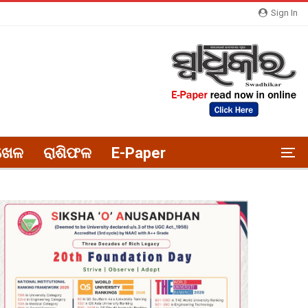
Sign In
ଖେଳ
ରାଶିଫଳ
E-Paper