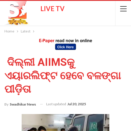
LIVE TV
Home
Latest
ଦିଲ୍ଲୀ AIIMSକୁ
ଏୟାରଲିଫ୍ଟ ହେବେ ବଳଙ୍ଗା
ପୀଡ଼ିତା
Last updated
Jul 20, 2025
By
Swadhikar News