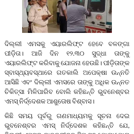
ଦିଲ୍ଲୀ ଏମସକୁ ଏୟାରଲିଫ୍ଟ ହେବେ ବଳଙ୍ଗା
ପୀଡ଼ିତା। ଆଜି ଦିନ ୧୨.୩୦ ସୁଦ୍ଧା ତାଙ୍କୁ
ଏୟାରଲିଫ୍ଟ କରିବାକୁ ଯୋଜନା ହେଉଛି। ପୀଡ଼ିତାଙ୍କ
ସ୍ବାସ୍ଥ୍ୟବସ୍ଥାରେ ଗତକାଲି ଅପେକ୍ଷା ଉନ୍ନତି
ଆସିଛି ଏବଂ ଦିଲ୍ଲୀ ଏମସରେ ତାଙ୍କୁ ଅଧିକ ଉନ୍ନତ
ଚିକିତ୍ସା ମିଳିପାରିବ ବୋଲି କହିଛନ୍ତି ଭୁବନେଶ୍ବର
ଏମସ୍ ନିର୍ଦ୍ଦେଶକ ଆଶୁତୋଷ ବିଶ୍ବାସ।
କିଛି ସମୟ ପୂର୍ବରୁ ଗଣମାଧ୍ୟମକୁ ସୂଚନା ଦେଇ
ଭୁବନେଶ୍ବର ଏମସ୍ ନିର୍ଦ୍ଦେଶକ କହିଛନ୍ତି ଯେ,