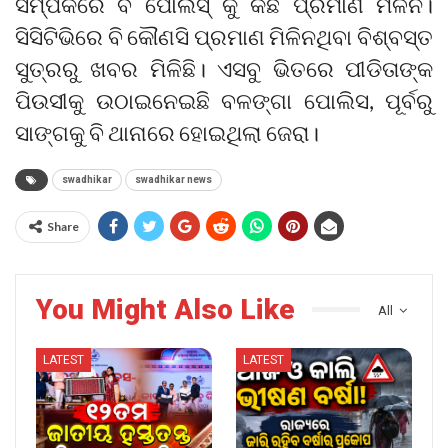
ସମ୍ପର୍କରେ ବି ପୋଲିସ୍ କୁ କିଛି ପ୍ରମାଣ ମିଳିନି।
ସିସିଟିଭିରେ ବି କୌଣସି ପ୍ରମାଣ ମିଳିନଥିବା ବିଶ୍ବସ୍ତ
ସୁତ୍ରରୁ ଖବର ମିଳିଛି। ଏସବୁ ଭିତରେ ପୀଡିତାଙ୍କ
ପିଉସୀକୁ ଉଠାଇନେଇଛି ବଳଙ୍ଗା ପୋଲିସ, ପୂର୍ବରୁ
ସାଙ୍ଗକୁ ବି ଥାନାରେ ହୋଇଥିଲା ଜେରା।
swadhikar
swadhikar news
Share
You Might Also Like
All
LATEST
LATEST