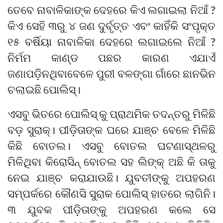
ତେବେ ନାବାଳିକାଙ୍କ ଦେହରେ କିଏ ଲଗାଇଲା ନିଆଁ ?
କିଏ ସେହି ୩ରୁ ୪ ଜଣ ଦୁର୍ବୃତ୍ତ ଏବଂ କାହିଁକି ସଂପୃକ୍ତ
୧୫ ବର୍ଷିୟା ନାବାଳିକା ଦେହରେ ଲଗାଇଲେ ନିଆଁ ?
ନିର୍ମମ କାଣ୍ଡ ପଛର କାରଣ ଏଯାଏଁ
ଜଣାପଡ଼ିନଥିବାବେଳେ ପୁରୀ ବଳଙ୍ଗା ଗାଁରେ ଛାନଭିନ
ଚଲାଇଛି ପୋଲିସ୍।
ଏସବୁ ଭିତରେ ପୋଲିସ୍ କୁ ପ୍ରାଥମିକ ତଦନ୍ତରୁ ମିଳିଛି
ବଡ଼ ସୁରାକ୍। ପୀଡ଼ିତାଙ୍କ ଘରେ ଯାଞ୍ଚ ବେଳେ ମିଳିଛି
କିଛି ବୋତଲ। ଏସବୁ ବୋତଲ ଘଟଣାସ୍ଥଳରୁ
ମିଳିଥିବା କିରୋସିନ୍ ବୋତଲ ସହ ଲିଙ୍କ୍ ଅଛି କି ତାକୁ
ନେଇ ଯାଞ୍ଚ କରାଯାଉଛି। ଯୁବତୀଙ୍କୁ ଅପହରଣ
ସମ୍ପର୍କରେ କୌଣସି ସୁରାକ ପୋଲିସ୍ ହାତରେ ଲାଗିନି।
୩ ଯୁବକ ପୀଡ଼ିତାଙ୍କୁ ଅପହରଣ କଲେ ସେ