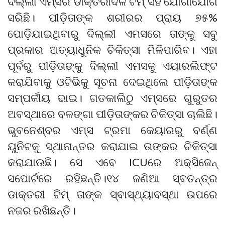
ଦିଲ୍ଲୀ ଏମ୍ସର ଡାକ୍ତରୀଦଳ ଟିମ୍ ସହ ଯୋଗାଯୋଗ
ସରିଛି। ପୀଡ଼ିତାଙ୍କ ଶରୀରର ପ୍ରାୟ ୭୫%
ପୋଡ଼ିଯାଇଥିବାରୁ ଦିଲ୍ଲୀ ଏମସରେ ତାଙ୍କୁ ସବୁ
ପ୍ରକାର ଅତ୍ୟାଧୁନିକ ଚିକିତ୍ସା ମିଳିପାରିବ। ଏହା
ପୂର୍ବରୁ ପୀଡ଼ିତାଙ୍କୁ ଦିଲ୍ଲୀ ଏମସକୁ ଏୟାରଲିଫ୍ଟ
କରାଯିବାକୁ ଓଟିଭିକୁ ସୂଚନା ଦେଇଥିଲେ ପୀଡ଼ିତାଙ୍କ
ସମ୍ପର୍କୀୟ ଭାଇ। ଗତକାଲିଠୁ ଏମ୍ସରେ ଗୁରୁତର
ଅବସ୍ଥାରେ ବଳଙ୍ଗା ପୀଡ଼ିତାଙ୍କର ଚିକିତ୍ସା ଚାଲିଛି।
ଭୁବନେଶ୍ବର ଏମ୍ସ ଟ୍ରମା କେୟାରରୁ ବର୍ଣ୍ଣ
ୟୁନିଟକୁ ସ୍ଥାନାନ୍ତର କରାଯାଇ ତାଙ୍କର ଚିକିତ୍ସା
କରାଯାଉଛି। ସେ ଏବେ ICUରେ ଅକ୍ସିଜେନ୍
ସପୋର୍ଟରେ ରହିଛନ୍ତିି।୧୪ ଜଣିଆ ସ୍ବତନ୍ତ୍ର
ଡାକ୍ତରୀ ଟିମ୍ ତାଙ୍କ ସ୍ବାସ୍ଥ୍ୟାବସ୍ଥା ଉପରେ
ନଜର ରଖିଛନ୍ତି।