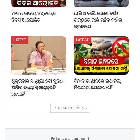
୧୨ତମ ଜାତୀୟ ହସ୍ତତନ୍ତ
ଆଜି ଓ କାଲି ଭୀଷଣ ବର୍ଷା!
ଦିବସ ଆୟୋଜିତ
ରାଜ୍ୟରେ ଜାରି ରହିବ ବର୍ଷାର
ପ୍ରକୋପ
LATEST
LATEST
ଶୁକ୍ରବାର ସନ୍ଧ୍ୟା ୫ଟା ସୁଦ୍ଧା
ବିମାନ ଇନ୍ଧନରେ ଇଥାନଲ୍
ଆସିବ ବନ୍ୟା କ୍ଷୟକ୍ଷତି
ମିଶାଇବା ଯୋଜନା ନାହିଁ
ରିପୋର୍ଟ
LOAD MORE POSTS
Leave a comment