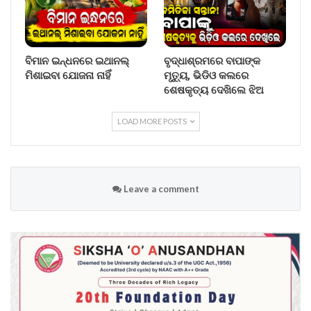
ବିମାନ ଇନ୍ଧନରେ ଇଥାନଲ୍
ବୃଦ୍ଧାଶ୍ରମରେ ବାପାଙ୍କ
ମିଶାଇବା ଯୋଜନା ନାହିଁ
ମୃତ୍ୟୁ, ଭିଡିଓ କଲରେ
ଶେଷକୃତ୍ୟ ଦେଖିଲେ ଝିଅ
LOAD MORE POSTS
Leave a comment