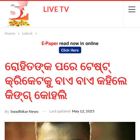
LIVE TV
Home
Latest
ରୋହିତଙ୍କ ପରେ ଟେଷ୍ଟ୍
କ୍ରିକେଟକୁ ବାଏ ବାଏ କହିଲେ
କିଙ୍ଗ୍ କୋହଲି
Last updated
May 12, 2025
By
Swadhikar News