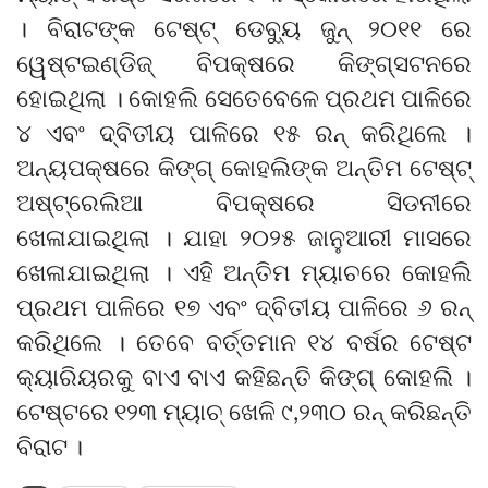
। ବିରାଟଙ୍କ ଟେଷ୍ଟ୍ ଡେବ୍ୟୁ ଜୁନ୍ ୨୦୧୧ ରେ
ୱେଷ୍ଟଇଣ୍ଡିଜ୍ ବିପକ୍ଷରେ କିଙ୍ଗ୍ସଟନରେ
ହୋଇଥିଲା । କୋହଲି ସେତେବେଳେ ପ୍ରଥମ ପାଳିରେ
୪ ଏବଂ ଦ୍ବିତୀୟ ପାଳିରେ ୧୫ ରନ୍ କରିଥିଲେ ।
ଅନ୍ୟପକ୍ଷରେ କିଙ୍ଗ୍ କୋହଲିଙ୍କ ଅନ୍ତିମ ଟେଷ୍ଟ୍
ଅଷ୍ଟ୍ରେଲିଆ ବିପକ୍ଷରେ ସିଡନୀରେ
ଖେଳାଯାଇଥିଲା । ଯାହା ୨୦୨୫ ଜାନୁଆରୀ ମାସରେ
ଖେଳାଯାଇଥିଲା । ଏହି ଅନ୍ତିମ ମ୍ୟାଚରେ କୋହଲି
ପ୍ରଥମ ପାଳିରେ ୧୭ ଏବଂ ଦ୍ବିତୀୟ ପାଳିରେ ୬ ରନ୍
କରିଥିଲେ । ତେବେ ବର୍ତ୍ତମାନ ୧୪ ବର୍ଷର ଟେଷ୍ଟ
କ୍ୟାରିୟରକୁ ବାଏ ବାଏ କହିଛନ୍ତି କିଙ୍ଗ୍ କୋହଲି ।
ଟେଷ୍ଟରେ ୧୨୩ ମ୍ୟାଚ୍ ଖେଳି ୯,୨୩୦ ରନ୍ କରିଛନ୍ତି
ବିରାଟ ।