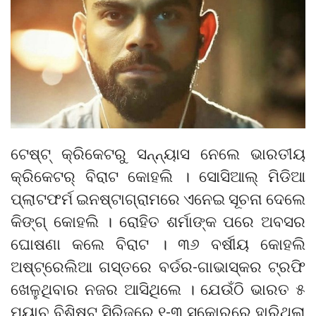
ଟେଷ୍ଟ୍ କ୍ରିକେଟରୁ ସନ୍ନ୍ୟାସ ନେଲେ ଭାରତୀୟ
କ୍ରିକେଟର୍ ବିରାଟ କୋହଲି । ସୋସିଆଲ୍ ମିଡିଆ
ପ୍ଲାଟଫର୍ମ ଇନଷ୍ଟାଗ୍ରାମରେ ଏନେଇ ସୂଚନା ଦେଲେ
କିଙ୍ଗ୍ କୋହଲି । ରୋହିତ ଶର୍ମାଙ୍କ ପରେ ଅବସର
ଘୋଷଣା କଲେ ବିରାଟ । ୩୬ ବର୍ଷୀୟ କୋହଲି
ଅଷ୍ଟ୍ରେଲିଆ ଗସ୍ତରେ ବର୍ଡର-ଗାଭାସ୍କର ଟ୍ରଫି
ଖେଳୁଥିବାର ନଜର ଆସିଥିଲେ । ଯେଉଁଠି ଭାରତ ୫
ମ୍ୟାଚ୍ ବିଶିଷ୍ଟ ସିରିଜରେ ୧-୩ ସ୍କୋରରେ ହାରିଥିଲା