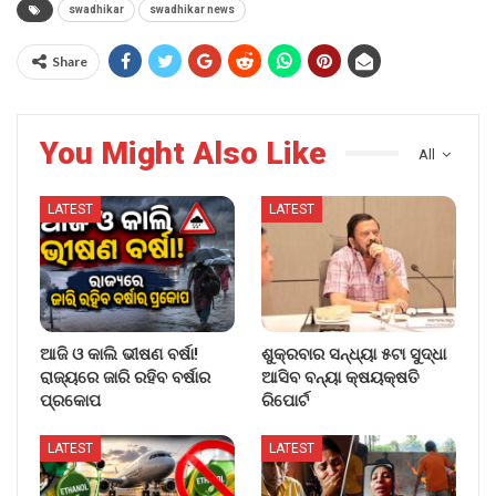
swadhikar
swadhikar news
Share
You Might Also Like
All
LATEST
LATEST
ଆଜି ଓ କାଲି ଭୀଷଣ ବର୍ଷା!
ଶୁକ୍ରବାର ସନ୍ଧ୍ୟା ୫ଟା ସୁଦ୍ଧା
ରାଜ୍ୟରେ ଜାରି ରହିବ ବର୍ଷାର
ଆସିବ ବନ୍ୟା କ୍ଷୟକ୍ଷତି
ପ୍ରକୋପ
ରିପୋର୍ଟ
LATEST
LATEST