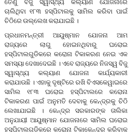
ତେଣୁ ବିଜୁ ସ୍ୱାସ୍ଥ୍ୟ କଲ୍ୟାଣ ଯୋଜନାରେ
ଚାଲିଥିବା ୧୮୩ ହସ୍ପିଟାଲକୁ ସାମିଲ କରିବା ପାଇଁ
ଚିଠିରେ ଉଲ୍ଲେଖ କରାଯାଇଛି ।
ପ୍ରଧାନମନ୍ତ୍ରୀ ଆୟୁଷ୍ମାନ ଯୋଜନା ଆମ
ରାଜ୍ୟରେ ଲାଗୁ ହୋଇନଥିବାରୁ ଘରୋଇ
ହସ୍ପିଟାଲଗୁଡିକରେ କରୋନା ଟିକାକରଣ ନେଇ ଏକ
ସମସ୍ୟା ଦେଖାଦେଇଛି । ଏବେ ରାଜ୍ୟରେ ନିଜସ୍ୱ ବିଜୁ
ସ୍ୱାସ୍ଥ୍ୟ କଲ୍ୟାଣ ଯୋଜନା କାର୍ଯ୍ୟକାରୀ
କରାଯାଉଛି । ଏହାକୁ ଦୃଷ୍ଟିରେ ରଖି ବିଏସକେୱାଇରେ
ସାମିଲ ୧୮୩ ଘରୋଇ ହସ୍ପିଟାଲରେ କରୋନା
ଟିକାକରଣ ପାଇଁ ଅନୁମତି ଦେବାକୁ କେନ୍ଦ୍ରକୁ ଚିଠି
ଲେଖାଯାଇଛି । କେନ୍ଦ୍ର ସରକାରଙ୍କ ତାଲିକା
ଅନୁଯାୟୀ ଆୟୁଷ୍ମାନ ଯୋଜନାରେ ସାମିଲ ଘରୋଇ
ହସ୍ପିଟାଲଗୁଡିକରେ କରୋନା ଟିକାକେନ୍ଦ୍ର କରିବାକୁ