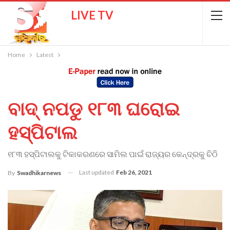
LIVE TV
Home
Latest
ବାଦ୍ ନପଡୁ ୧୮୩ ଘରୋଇ
ହସ୍ପିଟାଲ
୧୮୩ ହସ୍ପିଟାଲକୁ ଟିକାକରଣରେ ସାମିଲ ପାଇଁ ରାଜ୍ୟର କେନ୍ଦ୍ରକୁ ଚିଠି
Last updated
Feb 26, 2021
By
Swadhikarnews