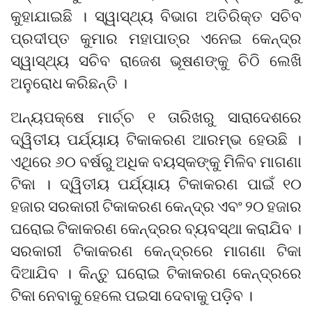
କୁହାଯାଇଛି । ସ୍ୱାସ୍ଥ୍ୟ ବିଭାଗ ଅତିରିକ୍ତ ସଚିବ
ପ୍ରଦୀପ୍ତ କୁମାର ମହାପାତ୍ର ଏନେଇ କେନ୍ଦ୍ର
ସ୍ୱାସ୍ଥ୍ୟ ସଚିବ ରାଜେଶ ଭୂଷଣଙ୍କୁ ଚିଠି ଲେଖି
ଅନୁରୋଧ କରିଛନ୍ତି ।
ଅନ୍ୟପକ୍ଷେ ମାର୍ଚ୍ଚ ୧ ତାରିଖରୁ ସାରାଦେଶରେ
ଦ୍ୱିତୀୟ ପର୍ଯ୍ୟାୟ ଟିକାକରଣ ଆରମ୍ଭ ହେଉଛି ।
ଏଥିରେ ୬୦ ବର୍ଷରୁ ଅଧିକ ବୟସ୍କଙ୍କୁ ମିଳିବ ମାଗଣା
ଟିକା । ଦ୍ୱିତୀୟ ପର୍ଯ୍ୟାୟ ଟିକାକରଣ ପାଇଁ ୧୦
ହଜାର ସରକାରୀ ଟିକାକରଣ କେନ୍ଦ୍ର ଏବଂ ୨୦ ହଜାର
ଘରୋଇ ଟିକାକରଣ କେନ୍ଦ୍ରର ବ୍ୟବସ୍ଥା କରାଯିବ ।
ସରକାରୀ ଟିକାକରଣ କେନ୍ଦ୍ରରେ ମାଗଣା ଟିକା
ଦିଆଯିବ । କିନ୍ତୁ ଘରୋଇ ଟିକାକରଣ କେନ୍ଦ୍ରରେ
ଟିକା ନେବାକୁ ହେଲେ ପଇସା ଦେବାକୁ ପଡ଼ିବ ।