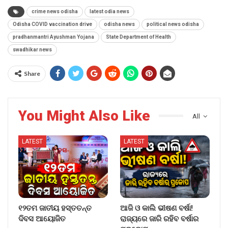
crime news odisha
latest odia news
Odisha COVID vaccination drive
odisha news
political news odisha
pradhanmantri Ayushman Yojana
State Department of Health
swadhikar news
Share
You Might Also Like
All
LATEST
LATEST
୧୨ତମ ଜାତୀୟ ହସ୍ତତନ୍ତ
ଆଜି ଓ କାଲି ଭୀଷଣ ବର୍ଷା!
ଦିବସ ଆୟୋଜିତ
ରାଜ୍ୟରେ ଜାରି ରହିବ ବର୍ଷାର