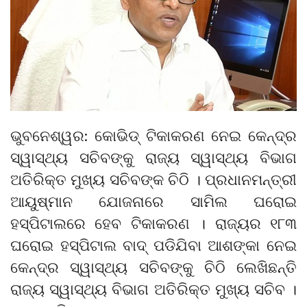
ଭୁବନେଶ୍ୱର: କୋଭିଡ୍ ଟିକାକରଣ ନେଇ କେନ୍ଦ୍ର
ସ୍ୱାସ୍ଥ୍ୟ ସଚିବଙ୍କୁ ରାଜ୍ୟ ସ୍ୱାସ୍ଥ୍ୟ ବିଭାଗ
ଅତିରିକ୍ତ ମୁଖ୍ୟ ସଚିବଙ୍କ ଚିଠି । ପ୍ରଧାନମନ୍ତ୍ରୀ
ଆୟୁଷ୍ମାନ ଯୋଜନାରେ ସାମିଲ ଘରୋଇ
ହସ୍ପିଟାଲରେ ହେବ ଟିକାକରଣ । ରାଜ୍ୟର ୧୮୩
ଘରୋଇ ହସ୍ପିଟାଲ ବାଦ୍ ପଡିଯିବା ଆଶଙ୍କା ନେଇ
କେନ୍ଦ୍ର ସ୍ୱାସ୍ଥ୍ୟ ସଚିବଙ୍କୁ ଚିଠି ଲେଖିଛନ୍ତି
ରାଜ୍ୟ ସ୍ୱାସ୍ଥ୍ୟ ବିଭାଗ ଅତିରିକ୍ତ ମୁଖ୍ୟ ସଚିବ ।