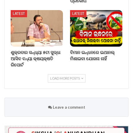
ପ୍ରକୋପ
LATEST
LATEST
ଶୁକ୍ରବାର ସନ୍ଧ୍ୟା ୫ଟା ସୁଦ୍ଧା
ବିମାନ ଇନ୍ଧନରେ ଇଥାନଲ୍
ଆସିବ ବନ୍ୟା କ୍ଷୟକ୍ଷତି
ମିଶାଇବା ଯୋଜନା ନାହିଁ
ରିପୋର୍ଟ
LOAD MORE POSTS
Leave a comment