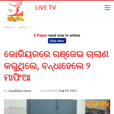
LIVE TV
Home
Latest
କୋରିୟରରେ ଗଞ୍ଜେଇ ଚାଲାଣ
କରୁଥିଲେ, ବନ୍ଧାହେଲେ ୨
ମାଫିଆ
Last updated
Aug 29, 2021
By
Swadhikar News