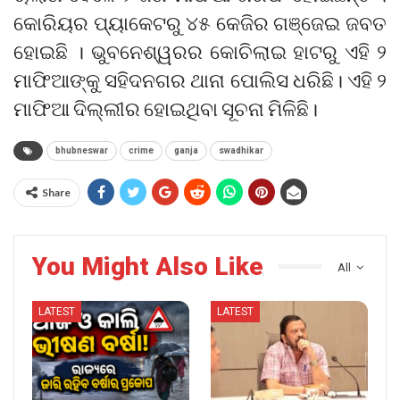
କୋରିୟର ପ୍ୟାକେଟରୁ ୪୫ କେଜିର ଗଞ୍ଜେଇ ଜବତ
ହୋଇଛି । ଭୁବନେଶ୍ୱରର କୋଚିଲାଇ ହାଟରୁ ଏହି ୨
ମାଫିଆଙ୍କୁ ସହିଦନଗର ଥାନା ପୋଲିସ ଧରିଛି। ଏହି ୨
ମାଫିଆ ଦିଲ୍ଲୀର ହୋଇଥିବା ସୂଚନା ମିଳିଛି।
bhubneswar
crime
ganja
swadhikar
Share
You Might Also Like
All
LATEST
LATEST