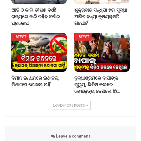
ଆଜି ଓ କାଲି ଭୀଷଣ ବର୍ଷା!
ଶୁକ୍ରବାର ସନ୍ଧ୍ୟା ୫ଟା ସୁଦ୍ଧା
ରାଜ୍ୟରେ ଜାରି ରହିବ ବର୍ଷାର
ଆସିବ ବନ୍ୟା କ୍ଷୟକ୍ଷତି
ପ୍ରକୋପ
ରିପୋର୍ଟ
LATEST
LATEST
ବିମାନ ଇନ୍ଧନରେ ଇଥାନଲ୍
ବୃଦ୍ଧାଶ୍ରମରେ ବାପାଙ୍କ
ମିଶାଇବା ଯୋଜନା ନାହିଁ
ମୃତ୍ୟୁ, ଭିଡିଓ କଲରେ
ଶେଷକୃତ୍ୟ ଦେଖିଲେ ଝିଅ
LOAD MORE POSTS
Leave a comment