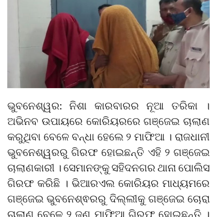
ଭୁବନେଶ୍ୱର: ନିଶା କାରବାରର ନୂଆ ତରିକା ।
ଅଭିନବ ଉପାୟରେ କୋରିୟରରେ ଗଞ୍ଜେଇ ଚାଲାଣ
କରୁଥିବା ବେଳେ ବନ୍ଧା ହେଲେ ୨ ମାଫିଆ । ରାଜଧାନୀ
ଭୁବନେଶ୍ୱରରୁ ଗିରଫ ହୋଇଛନ୍ତି ଏହି ୨ ଗଞ୍ଜେଇ
ଚାଲାଣକାରୀ । ସେମାନଙ୍କୁ ସହିଦନଗର ଥାନା ପୋଲିସ
ଗିରଫ କରିଛି । ଭିଆରଏଲ କୋରିୟର ମାଧ୍ୟମରେ
ଗଞ୍ଜେଇ ଭୁବନେଶ୍ଵରରୁ ଦିଲ୍ଲୀକୁ ଗଞ୍ଜେଇ ଚୋରା
ଚାଲାଣ ବେଳେ ୨ ଜଣ ମାଫିଆ ଗିରଫ ହୋଇଛନ୍ତି ।