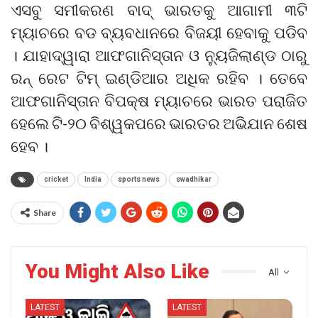
ଏସବୁ ସମୀକରଣ ବାଦ୍ ଭାରତକୁ ଆଗାମୀ ୩ଟି
ମ୍ୟାଚରେ ବଡ ବ୍ୟବଧାନରେ ବିଜୟୀ ହେବାକୁ ପଡିବ
। ଯାହାଦ୍ୱାରା ଆଫଗାନିସ୍ତାନ ଓ ନ୍ୟୁଜିଲାଣ୍ଡ ଠାରୁ
ରନ୍ ରେଟ ଟିମ୍ ଇଣ୍ଡିଆର ଅଧିକ ରହିବ । ତେବେ
ଆଫଗାନିସ୍ତାନ ବିପକ୍ଷ ମ୍ୟାଚରେ ଭାରତ ପରାଜିତ
ହେଲେ ଟି-୨୦ ବିଶ୍ୱକପରେ ଭାରତର ଅଭିଯାନ ଶେଷ
ହେବ ।
cricket
India
sports news
swadhikar
Share
You Might Also Like
All
LATEST
LATEST