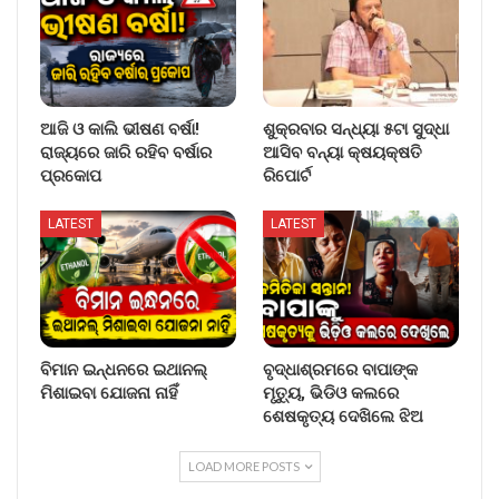
ଆଜି ଓ କାଲି ଭୀଷଣ ବର୍ଷା!
ଶୁକ୍ରବାର ସନ୍ଧ୍ୟା ୫ଟା ସୁଦ୍ଧା
ରାଜ୍ୟରେ ଜାରି ରହିବ ବର୍ଷାର
ଆସିବ ବନ୍ୟା କ୍ଷୟକ୍ଷତି
ପ୍ରକୋପ
ରିପୋର୍ଟ
LATEST
LATEST
ବିମାନ ଇନ୍ଧନରେ ଇଥାନଲ୍
ବୃଦ୍ଧାଶ୍ରମରେ ବାପାଙ୍କ
ମିଶାଇବା ଯୋଜନା ନାହିଁ
ମୃତ୍ୟୁ, ଭିଡିଓ କଲରେ
ଶେଷକୃତ୍ୟ ଦେଖିଲେ ଝିଅ
LOAD MORE POSTS