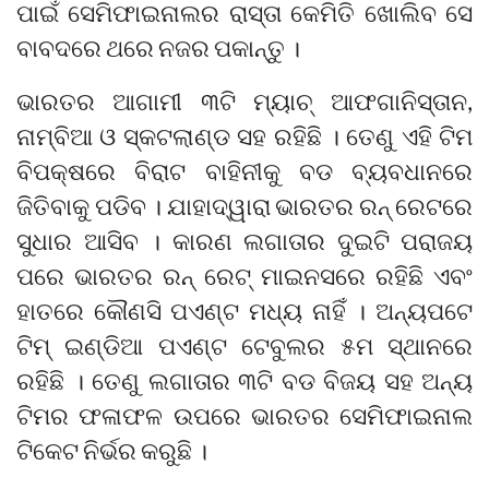
ପାଇଁ ସେମିଫାଇନାଲର ରାସ୍ତା କେମିତି ଖୋଲିବ ସେ
ବାବଦରେ ଥରେ ନଜର ପକାନ୍ତୁ ।
ଭାରତର ଆଗାମୀ ୩ଟି ମ୍ୟାଚ୍ ଆଫଗାନିସ୍ତାନ,
ନାମ୍ବିଆ ଓ ସ୍କଟଲାଣ୍ଡ ସହ ରହିଛି । ତେଣୁ ଏହି ଟିମ
ବିପକ୍ଷରେ ବିରାଟ ବାହିନୀକୁ ବଡ ବ୍ୟବଧାନରେ
ଜିତିବାକୁ ପଡିବ । ଯାହାଦ୍ୱାରା ଭାରତର ରନ୍ ରେଟରେ
ସୁଧାର ଆସିବ । କାରଣ ଲଗାତାର ଦୁଇଟି ପରାଜୟ
ପରେ ଭାରତର ରନ୍ ରେଟ୍ ମାଇନସରେ ରହିଛି ଏବଂ
ହାତରେ କୌଣସି ପଏଣ୍ଟ ମଧ୍ୟ ନାହିଁ । ଅନ୍ୟପଟେ
ଟିମ୍ ଇଣ୍ଡିଆ ପଏଣ୍ଟ ଟେବୁଲର ୫ମ ସ୍ଥାନରେ
ରହିଛି । ତେଣୁ ଲଗାତାର ୩ଟି ବଡ ବିଜୟ ସହ ଅନ୍ୟ
ଟିମର ଫଳାଫଳ ଉପରେ ଭାରତର ସେମିଫାଇନାଲ
ଟିକେଟ ନିର୍ଭର କରୁଛି ।