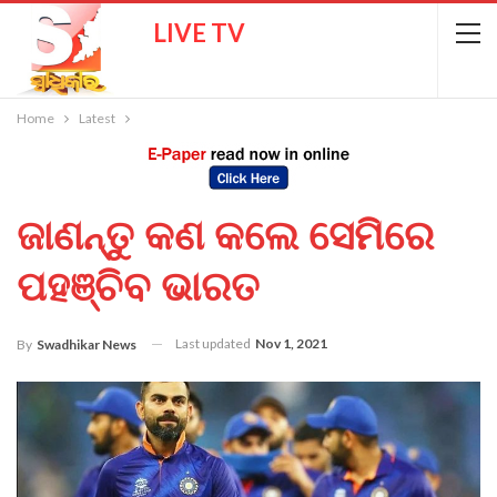
LIVE TV
Home
Latest
ଜାଣନ୍ତୁ କଣ କଲେ ସେମିରେ
ପହଞ୍ଚିବ ଭାରତ
Last updated
Nov 1, 2021
By
Swadhikar News