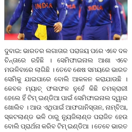
ଦୁବାଇ: ଭାରତର ଲଗାତାର ପରାଜୟ ପରେ ଏବେ ଦଳ
ଚିନ୍ତାରେ ରହିଛି । ସେମିଫାଇନାଲ ଆଶା ଏବେ
ମଉଳିବାରେ ଲାଗିଛି । ତେବେ ଶେଷ ସମୟରେ ଭାରତ
ସେମିକୁ ଯାଇପାରେ ବୋଲି ଆକଳନ କରାଯାଉଛି ।
କେବଳ ମ୍ୟାଚ୍ ଫଳାଫଳ ନୁହେଁ କିଛି ଚମକ୍ରାରୀ
ହେଲେ ହିଁ ଟିମ୍ ଇଣ୍ଡିଆ ପାଇଁ ସେମିଫାଇନାଲ ଦ୍ୱାର
ଖୋଲିବ । ଆଉ ଏଥିପାଇଁ ଆଫଗାନିସ୍ତାନ, ନାମ୍ବିଆ,
ସ୍କଟଲାଣ୍ଡ ଭଳି ଠାରୁ ନ୍ୟୁଜିଲାଣ୍ଡ ପରାଜିତ ହେଉ
ବୋଲି ପ୍ରାର୍ଥନା କରିବ ଟିମ୍ ଇଣ୍ଡିଆ । ତେବେ ଭାରତ