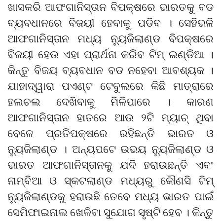
ଖାସକରି ଆଫଗାନିସ୍ତାନ ବିପକ୍ଷରେ ଭାରତକୁ ବଡ
ବ୍ୟବଧାନରେ ବିଜୟୀ ହେବାକୁ ପଡିବ । ସେହିଭଳି
ଆଫଗାନିସ୍ତାନ ମଧ୍ୟ ନ୍ୟୁଜିଲାଣ୍ଡ ବିପକ୍ଷରେ
ବିଜୟୀ ହେଉ ଏହା ପ୍ରାର୍ଥନା କରିବ ଟିମ୍ ଇଣ୍ଡିଆ ।
କିନ୍ତୁ ବିଜୟ ବ୍ୟବଧାନ ବଡ ନହେବା ଆବଶ୍ୟକ ।
ଯାହାଦ୍ୱାରା ପଏଣ୍ଟ ଟେବୁଲରେ କିଛି ମାତ୍ରାରେ
ହଲଚଲ ଦେଖିବାକୁ ମିଳିପାରେ । କାରଣ
ଆଫଗାନିସ୍ତାନ ହାତରେ ଆଉ ୨ଟି ମ୍ୟାଚ୍ ଥିବା
ବେଳେ ପ୍ରତିପକ୍ଷରେ ରହିଛନ୍ତି ଭାରତ ଓ
ନ୍ୟୁଜିଲାଣ୍ଡ । ଅନ୍ୟପଟେ ଉଭୟ ନ୍ୟୁଜିଲାଣ୍ଡ ଓ
ଭାରତ ଆଫଗାନିସ୍ତାନକୁ ଯଦିି ହରାଉଛନ୍ତି ଏବଂ
ନାମ୍ବିଆ ଓ ସ୍କଟଲାଣ୍ଡ ମଧ୍ୟରୁ କୌଣସି ଟିମ୍
ନ୍ୟୁଜିଲାଣ୍ଡକୁ ହରାଉଛି ତେବେ ମଧ୍ୟ ଭାରତ ପାଇଁ
ସେମିଫାଇନାଲ ଖେଳିବା ସୁଯୋଗ ସୃଷ୍ଟି ହେବ । କିନ୍ତୁ