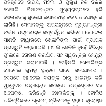
ପହଞ୍ଚିବେ ଉଭୟ ମହିଳା ଓ ପୁରୁଷ ହକି ଦଳର
ଖେଳାଳି। ବିମାନବନ୍ଦର ମୁଖ୍ୟରାସ୍ତାରେ ହକି
ଖେଳାଳିଙ୍କୁ ଶୁଭେଛା ଜଣାଇବାକୁ ବଡ ବଡ ପୋଷ୍ଟର
ଲାଗିଛି। ସେମାନଙ୍କୁ ଅପରାହ୍ନରେ ମୁଖ୍ୟମନ୍ତ୍ରୀ
ନବୀନ ପଟ୍ଟନାୟକ ସମ୍ବର୍ଦ୍ଧିତ କରିବେ। ହୋଟେଲ
ସାଣ୍ଡି ଟାୱାରରେ ଖେଳାଳିଙ୍କ ପାଇଁ ବ୍ୟାପକ
ପ୍ରସ୍ତୁୁତି କରାଯାଇଛି । ଖାଲି ସେତିକି ନୁହେଁ ବିଭିନ୍ନ
ଫୁଲରେ ତୋରଣ କରାଯିବା ସହ ସ୍ୱତନ୍ତ୍ର ମେନ୍ୟୁ
ପ୍ରସ୍ତୁତ କରାଯାଇଛି । ସେହିପରି ଖେଳାଳିଙ୍କ
ହୋଟେଲ ରୁମକୁ ସୁନ୍ଦର ଭାବେ ସଜାଯାଇଛି ।
ସେପଟେ ହୋଟେଲ ବୟଙ୍କ ଠାରୁ ଆରମ୍ଭ କରି
ୱ୍ୱେଟର ପର‌୍ୟ୍ୟନ୍ତ ସମସ୍ତେ ଉତ୍କଣ୍ଠାର ସହ
ଅପେକ୍ଷା କରିଛନ୍ତି ଖେଳାଳିଙ୍କୁ । ଟୋକିଓ
ଅଲିମ୍ପିକରେ ଗ୍ରେଟ୍ ବ୍ରିଟେନକୁ ହରାଇ ବ୍ରୋଞ୍ଜ