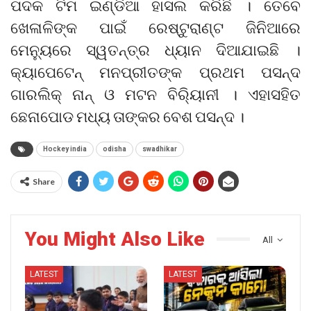
ପଦକ ଟିମ ଇଣ୍ଡିଆ ହାସଲ କରିଛି । ତେବେ
ଖେଳାଳିଙ୍କ ପାଇଁ ରେଷ୍ଟୁରାଣ୍ଟ ଜିନିଆରେ
ମେନ୍ୟୁରେ ସ୍ୱତନ୍ତ୍ର ଧ୍ୟାନ ଦିଆଯାଇଛି ।
କ୍ୟାପେଟେନ୍ ମନପ୍ରୀତଙ୍କ ପ୍ରଥମ ପସନ୍ଦ
ଗାରଲିକ୍ ନାନ୍ ଓ ମଟନ ବିର‌୍ୟିାନୀ । ଏହାସହିତ
ଛେନାପୋଡ ମଧ୍ୟ ତାଙ୍କର ବେଶ ପସନ୍ଦ ।
Hockey india
odisha
swadhikar
Share
You Might Also Like
All
LATEST
LATEST