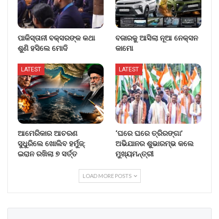
ପାକିସ୍ତାନୀ ବକ୍ସରଙ୍କ କଥା
ବଜାରକୁ ଆସିଲା ନୂଆ ନେକ୍ସନ
ଶୁଣି ହସିଲେ ମୋଦି
କାମୋ
LATEST
LATEST
ଆମେରିକାର ଆଚରଣ
‘ଘରେ ଘରେ ତ୍ରିରଙ୍ଗା’
ସୁଧୁରିଲେ ଖୋଲିବ ହର୍ମୁଜ୍:
ଅଭିଯାନର ଶୁଭାରମ୍ଭ କଲେ
ଇରାନ ରଖିଲା ୭ ସର୍ତ୍ତ
ମୁଖ୍ୟମନ୍ତ୍ରୀ
LOAD MORE POSTS