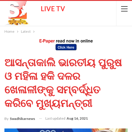
LIVE TV
Home
Latest
ଆସନ୍ତାକାଲି ଭାରତୀୟ ପୁରୁଷ
ଓ ମହିଳା ହକି ଦଳର
ଖେଳାଳୀଙ୍କୁ ସମ୍ବର୍ଦ୍ଧିତ
କରିବେ ମୁଖ୍ୟମନ୍ତ୍ରୀ
Last updated
Aug 16, 2021
By
Swadhikarnews