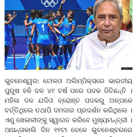
ଭୁବନେଶ୍ୱର: ଟୋକଓ ଅଲିମ୍ପିକ୍ସରେ ଭାରତୀୟ
ପୁରୁଷ ହକି ଦଳ ୪୧ ବର୍ଷ ପରେ ପଦକ ଜିତିଛନ୍ତି ।
ମହିଳା ଦଳ ଯଦିଓ ବ୍ରୋଞ୍ଚ ପଦକରୁ ଅଳ୍ପକେ
ବର୍ତ୍ତିଥିଲେ ତଥାପି ଦମଦାର ପ୍ରଦର୍ଶନ କରିଥିଲେ ।
ଏଣୁ ଖେଳାଳୀଙ୍କୁ ସ୍ୱାଗତ କରିବେ ମୁଖ୍ୟମନ୍ତ୍ରୀ ।
ଆସନ୍ତାକାଲି ଦିନ ୧୧ଟା ବେଳେ ଭୁବନେଶ୍ବରରେ